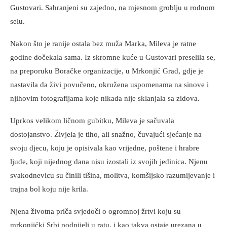
Gustovari. Sahranjeni su zajedno, na mjesnom groblju u rodnom
selu.
Nakon što je ranije ostala bez muža Marka, Mileva je ratne
godine dočekala sama. Iz skromne kuće u Gustovari preselila se,
na preporuku Boračke organizacije, u Mrkonjić Grad, gdje je
nastavila da živi povučeno, okružena uspomenama na sinove i
njihovim fotografijama koje nikada nije sklanjala sa zidova.
Uprkos velikom ličnom gubitku, Mileva je sačuvala
dostojanstvo. Živjela je tiho, ali snažno, čuvajući sjećanje na
svoju djecu, koju je opisivala kao vrijedne, poštene i hrabre
ljude, koji nijednog dana nisu izostali iz svojih jedinica. Njenu
svakodnevicu su činili tišina, molitva, komšijsko razumijevanje i
trajna bol koju nije krila.
Njena životna priča svjedoči o ogromnoj žrtvi koju su
mrkonjićki Srbi podnijeli u ratu, i kao takva ostaje urezana u