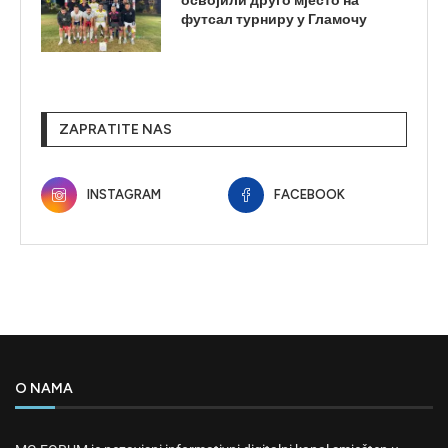
освојили друго мјесто на
футсал турниру у Гламочу
ZAPRATITE NAS
INSTAGRAM
FACEBOOK
O NAMA