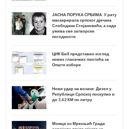
ЈАСНА ПОРУКА СРБИМА: У рату
масакрирала српског дјечака
Слободана Стојановића, а сада
ужива све затворске
погодности
ЦИК БиХ представио изглед
нових гласачких листића за
Опште изборе
Нови удар на возаче: Дизел у
Републици Српској поскупио и
до 3,42 КМ по литру
Момци из Мркоњић Града