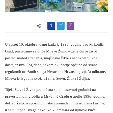
U susret 10. oktobru, danu kada je 1995. godine pao Mrkonjić
Grad, prisjećamo se priče Mileve Župić – žene čiji je život
postao simbol stradanja, majčinske žrtve i nepokolebljivog
dostojanstva. Tog dana, tokom okupacije opštine od strane
regularnih oružanih snaga Hrvatske i Hrvatskog vijeća odbrane,
Mileva je izgubila svoja tri sina: Stevu, Živka i Željka.
Tijela Steve i Živka pronađena su u masovnoj grobnici na
pravoslavnom groblju u Mrkonjić Gradu u aprilu 1996. godine,
dok su Željkovi posmrtni ostaci pronađeni mjesec dana kasnije,
u selu Surjan, svega nekoliko kilometara od njihove kuće u