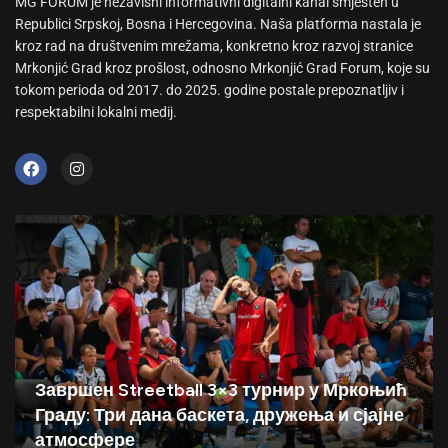
MG FORUM je nezavisni informativni digitalni kanal smješten u
Republici Srpskoj, Bosna i Hercegovina. Naša platforma nastala je
kroz rad na društvenim mrežama, konkretno kroz razvoj stranice
Mrkonjić Grad kroz prošlost, odnosno Mrkonjić Grad Forum, koje su
tokom perioda od 2017. do 2025. godine postale prepoznatljiv i
respektabilni lokalni medij.
Завршен Streetball 3×3 турнир у Мркоњић
Граду: Три дана баскета, дружења и сјајне
атмосфере