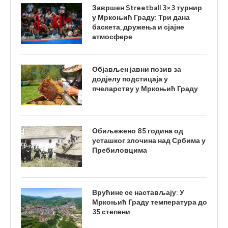
Завршен Streetball 3×3 турнир
у Мркоњић Граду: Три дана
баскета, дружења и сјајне
атмосфере
Објављен јавни позив за
додјелу подстицаја у
пчеларству у Мркоњић Граду
Обиљежено 85 година од
усташког злочина над Србима у
Пребиловцима
Врућине се настављају: У
Мркоњић Граду температура до
35 степени