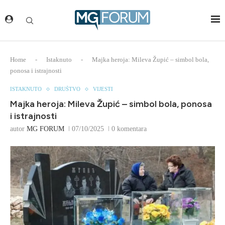
Home
-
Istaknuto
-
Majka heroja: Mileva Župić – simbol bola,
ponosa i istrajnosti
ISTAKNUTO
DRUŠTVO
VIJESTI
Majka heroja: Mileva Župić – simbol bola, ponosa
i istrajnosti
autor
MG FORUM
07/10/2025
0 komentara