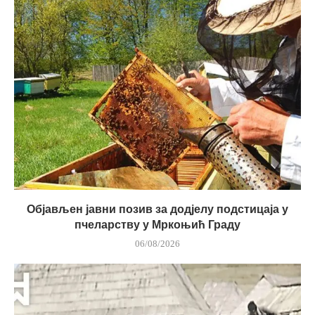
Објављен јавни позив за додјелу подстицаја у
пчеларству у Мркоњић Граду
06/08/2026