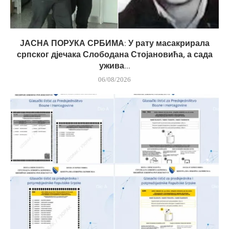
ЈАСНА ПОРУКА СРБИМА: У рату масакрирала
српског дјечака Слободана Стојановића, а сада
ужива...
06/08/2026