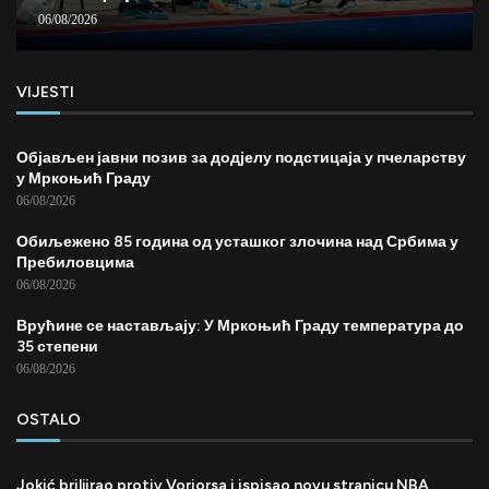
06/08/2026
VIJESTI
Објављен јавни позив за додјелу подстицаја у пчеларству
у Мркоњић Граду
06/08/2026
Обиљежено 85 година од усташког злочина над Србима у
Пребиловцима
06/08/2026
Врућине се настављају: У Мркоњић Граду температура до
35 степени
06/08/2026
OSTALO
Jokić briljirao protiv Voriorsa i ispisao novu stranicu NBA