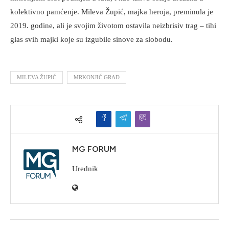
kolektivno pamćenje. Mileva Župić, majka heroja, preminula je
2019. godine, ali je svojim životom ostavila neizbrisiv trag – tihi
glas svih majki koje su izgubile sinove za slobodu.
MILEVA ŽUPIĆ
MRKONJIĆ GRAD
MG FORUM
Urednik