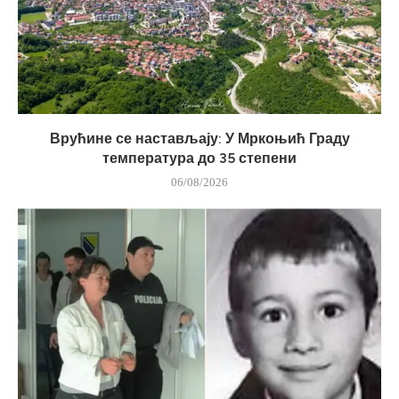
Врућине се настављају: У Мркоњић Граду
температура до 35 степени
06/08/2026