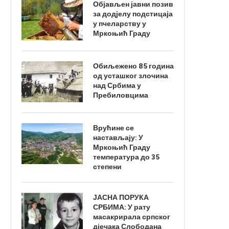
Објављен јавни позив
за додјелу подстицаја
у пчеларству у
Мркоњић Граду
Обиљежено 85 година
од усташког злочина
над Србима у
Пребиловцима
Врућине се
настављају: У
Мркоњић Граду
температура до 35
степени
ЈАСНА ПОРУКА
СРБИМА: У рату
масакрирала српског
дјечака Слободана