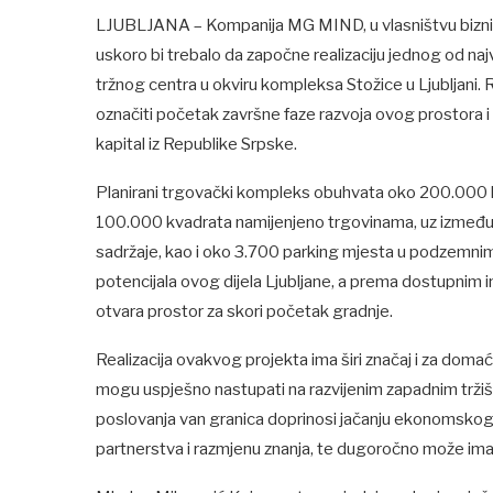
LJUBLJANA – Kompanija MG MIND, u vlasništvu bizni
uskoro bi trebalo da započne realizaciju jednog od najv
tržnog centra u okviru kompleksa Stožice u Ljubljani. Ri
označiti početak završne faze razvoja ovog prostora i p
kapital iz Republike Srpske.
Planirani trgovački kompleks obuhvata oko 200.000 k
100.000 kvadrata namijenjeno trgovinama, uz između 2
sadržaje, kao i oko 3.700 parking mjesta u podzemni
potencijala ovog dijela Ljubljane, a prema dostupnim 
otvara prostor za skori početak gradnje.
Realizacija ovakvog projekta ima širi značaj i za doma
mogu uspješno nastupati na razvijenim zapadnim tržišt
poslovanja van granica doprinosi jačanju ekonomsko
partnerstva i razmjenu znanja, te dugoročno može imat