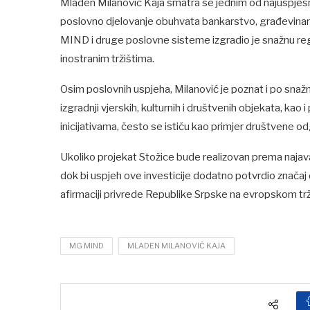
Mladen Milanović Kaja smatra se jednim od najuspješn
poslovno djelovanje obuhvata bankarstvo, građevinarst
MIND i druge poslovne sisteme izgradio je snažnu re
inostranim tržištima.
Osim poslovnih uspjeha, Milanović je poznat i po sna
izgradnji vjerskih, kulturnih i društvenih objekata, ka
inicijativama, često se ističu kao primjer društvene odg
Ukoliko projekat Stožice bude realizovan prema najavama
dok bi uspjeh ove investicije dodatno potvrdio znača
afirmaciji privrede Republike Srpske na evropskom trž
MG MIND
MLADEN MILANOVIĆ KAJA