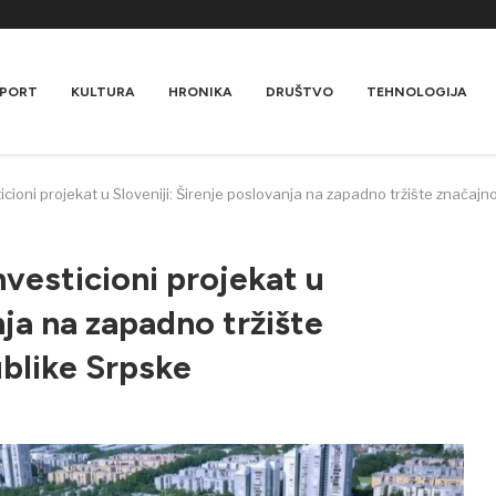
PORT
KULTURA
HRONIKA
DRUŠTVO
TEHNOLOGIJA
icioni projekat u Sloveniji: Širenje poslovanja na zapadno tržište značaj
vesticioni projekat u
nja na zapadno tržište
blike Srpske