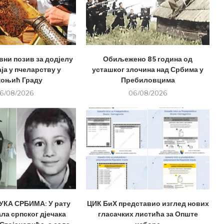
вни позив за додјелу
Обиљежено 85 година од
ја у пчеларству у
усташког злочина над Србима у
оњић Граду
Пребиловцима
6/08/2026
06/08/2026
КА СРБИМА: У рату
ЦИК БиХ представио изглед нових
ла српског дјечака
гласачких листића за Опште