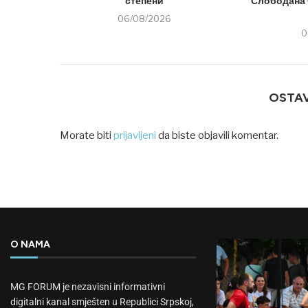
степени
Слободана 
06/08/2026
0
OSTA
Morate biti
prijavljeni
da biste objavili komentar.
O NAMA
MG FORUM je nezavisni informativni
digitalni kanal smješten u Republici Srpskoj,