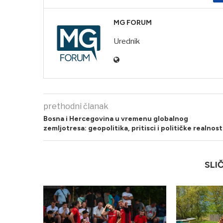
MG FORUM
Urednik
prethodni članak
Bosna i Hercegovina u vremenu globalnog
zemljotresa: geopolitika, pritisci i političke realnost
SLI