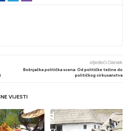
sljedeći članak
Bošnjačka politička scena: Od političke težine do
i
političkog cirkusanstva
ČNE VIJESTI