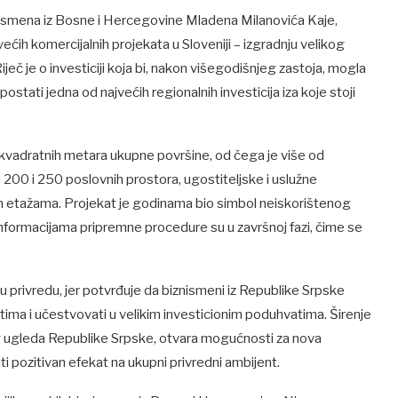
smena iz Bosne i Hercegovine Mladena Milanovića Kaje,
ećih komercijalnih projekata u Sloveniji – izgradnju velikog
ječ je o investiciji koja bi, nakon višegodišnjeg zastoja, mogla
ostati jedna od najvećih regionalnih investicija iza koje stoji
vadratnih metara ukupne površine, od čega je više od
00 i 250 poslovnih prostora, ugostiteljske i uslužne
m etažama. Projekat je godinama bio simbol neiskorištenog
informacijama pripremne procedure su u završnoj fazi, čime se
ću privredu, jer potvrđuje da biznismeni iz Republike Srpske
ima i učestvovati u velikim investicionim poduhvatima. Širenje
g ugleda Republike Srpske, otvara mogućnosti za nova
i pozitivan efekat na ukupni privredni ambijent.