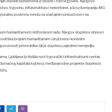
ijih srpskih biznismena iz Bosne i Hercegovine. Njegovo
vo, trgovinu, infrastrukturu i nekretnine, a kroz kompaniju MG
gionalnu poslovnu mrežu sa značajnim prisustvom i na
žnom humanitarnom i ktitorskom radu. Njegov doprinos obnovi i
o i podrška brojnim humanitarnim i društveno korisnim
ovornosti privrednika čiji je doprinos zajednici nemjerljiv.
, Ljubljana bi dobila novi trgovački i infrastrukturni centar,
j domaćeg kapitala koji kroz međunarodne projekte doprinosi
ištu.