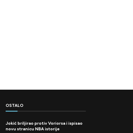
OSTALO
Jokić briljirao protiv Voriorsa i ispisao
novu stranicu NBA istorije