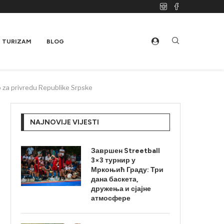
TURIZAM
BLOG
no za privredu Republike Srpske
NAJNOVIJE VIJESTI
Завршен Streetball
3×3 турнир у
Мркоњић Граду: Три
дана баскета,
дружења и сјајне
атмосфере