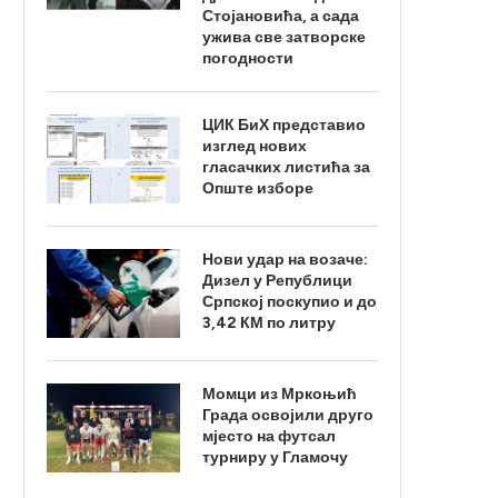
Стојановића, а сада
ужива све затворске
погодности
ЦИК БиХ представио
изглед нових
гласачких листића за
Опште изборе
Нови удар на возаче:
Дизел у Републици
Српској поскупио и до
3,42 КМ по литру
Момци из Мркоњић
Града освојили друго
мјесто на футсал
турниру у Гламочу