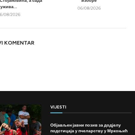
Стојановића, а сада
изборе
ужива...
06/08/2026
6/08/2026
VI KOMENTAR
VIJESTI
Објављен јавни позив за додјелу
подстицаја у пчеларству у Мркоњић