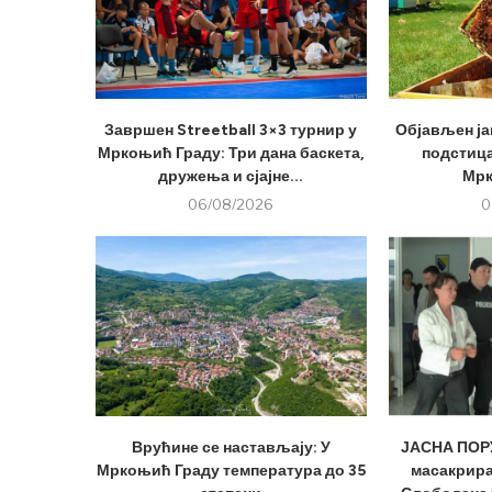
Завршен Streetball 3×3 турнир у
Објављен ја
Мркоњић Граду: Три дана баскета,
подстица
дружења и сјајне...
Мрк
06/08/2026
0
Врућине се настављају: У
ЈАСНА ПОРУ
Мркоњић Граду температура до 35
масакрира