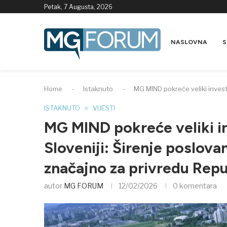
Petak, 7 Augusta, 2026
NASLOVNA
S
Home
-
Istaknuto
-
MG MIND pokreće veliki invest
ISTAKNUTO
VIJESTI
MG MIND pokreće veliki in
Sloveniji: Širenje poslova
značajno za privredu Repu
autor
MG FORUM
12/02/2026
0 komentara