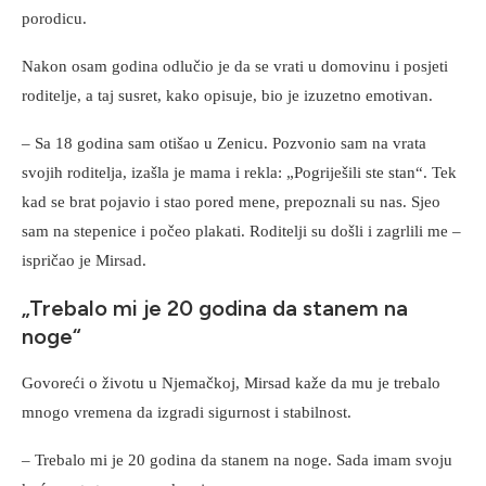
porodicu.
Nakon osam godina odlučio je da se vrati u domovinu i posjeti
roditelje, a taj susret, kako opisuje, bio je izuzetno emotivan.
– Sa 18 godina sam otišao u Zenicu. Pozvonio sam na vrata
svojih roditelja, izašla je mama i rekla: „Pogriješili ste stan“. Tek
kad se brat pojavio i stao pored mene, prepoznali su nas. Sjeo
sam na stepenice i počeo plakati. Roditelji su došli i zagrlili me –
ispričao je Mirsad.
„Trebalo mi je 20 godina da stanem na
noge“
Govoreći o životu u Njemačkoj, Mirsad kaže da mu je trebalo
mnogo vremena da izgradi sigurnost i stabilnost.
– Trebalo mi je 20 godina da stanem na noge. Sada imam svoju