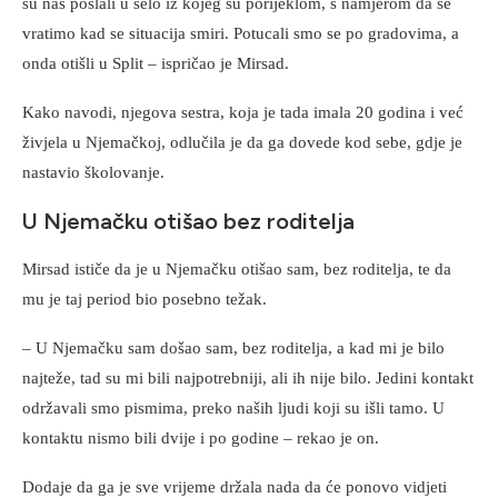
su nas poslali u selo iz kojeg su porijeklom, s namjerom da se
vratimo kad se situacija smiri. Potucali smo se po gradovima, a
onda otišli u Split – ispričao je Mirsad.
Kako navodi, njegova sestra, koja je tada imala 20 godina i već
živjela u Njemačkoj, odlučila je da ga dovede kod sebe, gdje je
nastavio školovanje.
U Njemačku otišao bez roditelja
Mirsad ističe da je u Njemačku otišao sam, bez roditelja, te da
mu je taj period bio posebno težak.
– U Njemačku sam došao sam, bez roditelja, a kad mi je bilo
najteže, tad su mi bili najpotrebniji, ali ih nije bilo. Jedini kontakt
održavali smo pismima, preko naših ljudi koji su išli tamo. U
kontaktu nismo bili dvije i po godine – rekao je on.
Dodaje da ga je sve vrijeme držala nada da će ponovo vidjeti