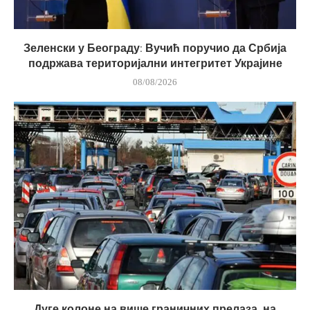
Зеленски у Београду: Вучић поручио да Србија
подржава територијални интегритет Украјине
08/08/2026
Дуге колоне на више граничних прелаза, на