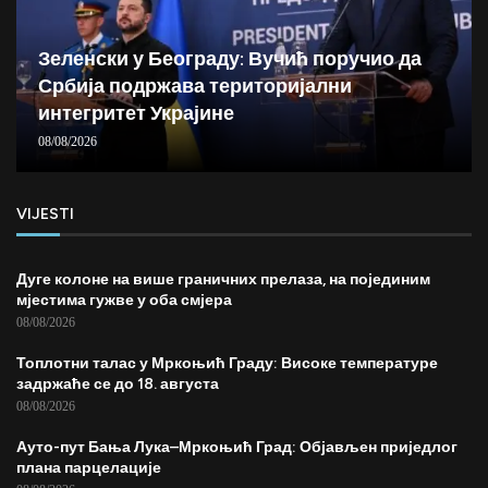
Зеленски у Београду: Вучић поручио да
Србија подржава територијални
интегритет Украјине
08/08/2026
VIJESTI
Дуге колоне на више граничних прелаза, на појединим
мјестима гужве у оба смјера
08/08/2026
Топлотни талас у Мркоњић Граду: Високе температуре
задржаће се до 18. августа
08/08/2026
Ауто-пут Бања Лука–Мркоњић Град: Објављен приједлог
плана парцелације