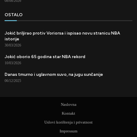
08/08/2026
OSTALO
Jokić briljirao protiv Voriorsa i ispisao novu stranicu NBA
istorije
30/03/2026
Jokić oborio 65 godina star NBA rekord
10/03/2026
Danas tmurno i uglavnom suvo, na jugu sunčanije
06/12/2025
Naslovna
Kontakt
Uslovi korištenja i privatnost
Impressum