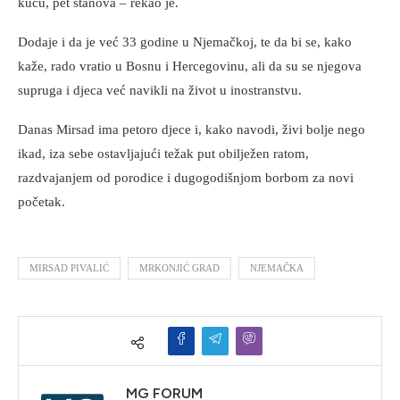
kuću, pet stanova – rekao je.
Dodaje i da je već 33 godine u Njemačkoj, te da bi se, kako
kaže, rado vratio u Bosnu i Hercegovinu, ali da su se njegova
supruga i djeca već navikli na život u inostranstvu.
Danas Mirsad ima petoro djece i, kako navodi, živi bolje nego
ikad, iza sebe ostavljajući težak put obilježen ratom,
razdvajanjem od porodice i dugogodišnjom borbom za novi
početak.
MIRSAD PIVALIĆ
MRKONJIĆ GRAD
NJEMAČKA
MG FORUM