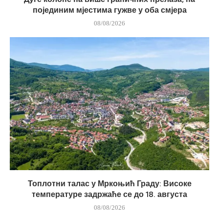
појединим мјестима гужве у оба смјера
08/08/2026
Топлотни талас у Мркоњић Граду: Високе
температуре задржаће се до 18. августа
08/08/2026