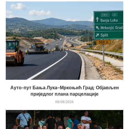
Ауто-пут Бања Лука–Мркоњић Град: Објављен
приједлог плана парцелације
08/08/2026