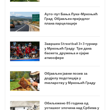
Ауто-пут Бања Лука–Мркоњић
Град: Објављен приједлог
плана парцелације
Завршен Streetball 3×3 турнир
у Мркоњић Граду: Три дана
баскета, дружења и сјајне
атмосфере
Објављен јавни позив за
додјелу подстицаја у
пчеларству у Мркоњић Граду
Обиљежено 85 година од
усташког злочина над Србима у