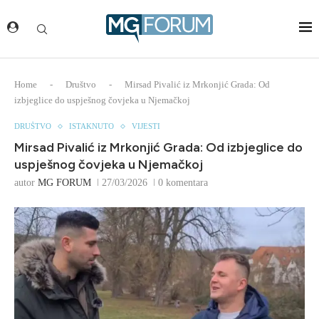
Home
-
Društvo
-
Mirsad Pivalić iz Mrkonjić Grada: Od
izbjeglice do uspješnog čovjeka u Njemačkoj
DRUŠTVO
ISTAKNUTO
VIJESTI
Mirsad Pivalić iz Mrkonjić Grada: Od izbjeglice do
uspješnog čovjeka u Njemačkoj
autor
MG FORUM
27/03/2026
0 komentara