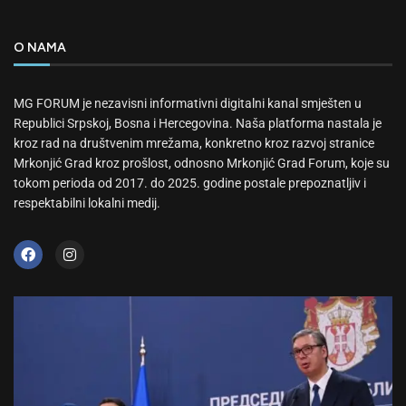
O NAMA
MG FORUM je nezavisni informativni digitalni kanal smješten u
Republici Srpskoj, Bosna i Hercegovina. Naša platforma nastala je
kroz rad na društvenim mrežama, konkretno kroz razvoj stranice
Mrkonjić Grad kroz prošlost, odnosno Mrkonjić Grad Forum, koje su
tokom perioda od 2017. do 2025. godine postale prepoznatljiv i
respektabilni lokalni medij.