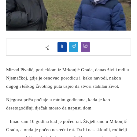
Mirsad Pivalić, porijeklom iz Mrkonjić Grada, danas živi i radi u
Njemačkoj, gdje je osnovao porodicu i, kako navodi, nakon
dugog i teškog životnog puta uspio da stvori stabilan život.
Njegova priča počinje u ratnim godinama, kada je kao
desetogodišnji dječak morao da napusti dom.
– Imao sam 10 godina kad je počeo rat. Živjeli smo u Mrkonjić
Gradu, a onda je počeo nesrećni rat. Da bi nas sklonili, roditelji