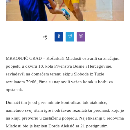
MRKONJIĆ GRAD – Košarkaši Mladosti ostvarili su značajnu
pobjedu u okviru 18. kola Prvenstva Bosne i Hercegovine,
savladavši na domaćem terenu ekipu Slobode iz Tuzle
rezultatom 79:66, čime su napravili važan korak u borbi za
opstanak.
Domaći tim je od prve minute kontrolisao tok utakmice,
nametnuo svoj ritam igre i održavao rezultatsku prednost, koju je
na kraju pretvorio u zasluženu pobjedu. Najefikasniji u redovima
Mladosti bio je kapiten Đorđe Aleksić sa 21 postignutim