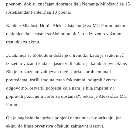
poenom, dok su značajan doprinos dali Nemanja Milošević sa 15
i Aleksandar Pantelić sa 13 poena.
Kapiten Mladosti Đorđe Aleksić istakao je za MG Forum nakon
utakmice da je susret sa Slobodom došao u izuzetno važnom
trenutku za ekipu.
„Utakmica sa Slobodom došla je u trenutku kada je svaki meč
izuzetno važan i kada se jasno vidi kakav je karakter ove ekipe.
Bio je to izuzetno zahtjevan meč. Uprkos problemima i
povredama, izašli smo na teren fokusirani, odigrali čvrsto i
odgovorno, ostvarili pobjedu koja nam je bila imperativ i
popravili poziciju u borbi za opstanak“, rekao je Aleksić za MG
Forum.
On je naglasio da uprkos pobjedi nema mjesta opuštanju, jer
ekipu do kraja prvenstva očekuju zahtjevni izazovi.