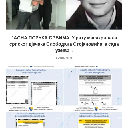
ЈАСНА ПОРУКА СРБИМА: У рату масакрирала
српског дјечака Слободана Стојановића, а сада
ужива...
06/08/2026