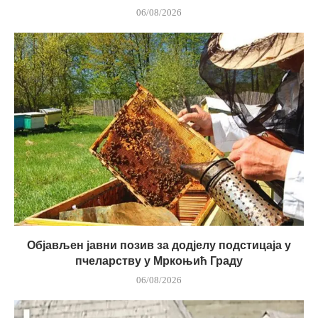
06/08/2026
Објављен јавни позив за додјелу подстицаја у
пчеларству у Мркоњић Граду
06/08/2026