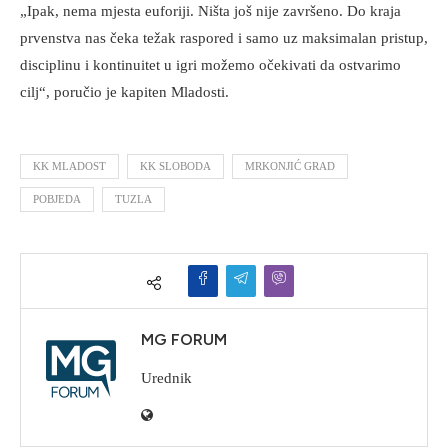
„Ipak, nema mjesta euforiji. Ništa još nije završeno. Do kraja
prvenstva nas čeka težak raspored i samo uz maksimalan pristup,
disciplinu i kontinuitet u igri možemo očekivati da ostvarimo
cilj“, poručio je kapiten Mladosti.
KK MLADOST
KK SLOBODA
MRKONJIĆ GRAD
POBJEDA
TUZLA
MG FORUM
Urednik