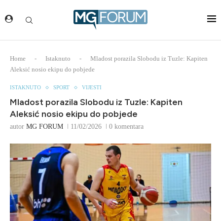
Home
-
Istaknuto
-
Mladost porazila Slobodu iz Tuzle: Kapiten
Aleksić nosio ekipu do pobjede
ISTAKNUTO
SPORT
VIJESTI
Mladost porazila Slobodu iz Tuzle: Kapiten
Aleksić nosio ekipu do pobjede
autor
MG FORUM
11/02/2026
0 komentara