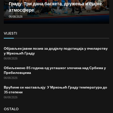
Граду: Три дана баскета, дружења и сјајне
атмосфере
06/08/2026
VIJESTI
Објављен јавни позив за додјелу подстицаја у пчеларству
у Мркоњић Граду
06/08/2026
Обиљежено 85 година од усташког злочина над Србима у
Пребиловцима
06/08/2026
Врућине се настављају: У Мркоњић Граду температура до
35 степени
06/08/2026
OSTALO