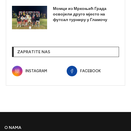
Момци из Мркоњић Града
освојили друго мјесто на
футсал турниру у Гламочу
ZAPRATITE NAS
INSTAGRAM
FACEBOOK
O NAMA