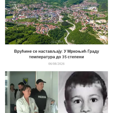
Врућине се настављају: У Мркоњић Граду
температура до 35 степени
06/08/2026