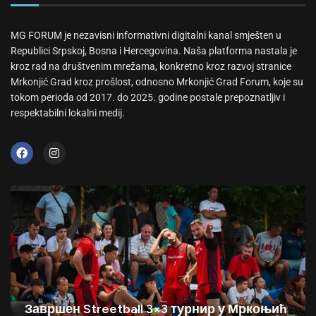
MG FORUM je nezavisni informativni digitalni kanal smješten u
Republici Srpskoj, Bosna i Hercegovina. Naša platforma nastala je
kroz rad na društvenim mrežama, konkretno kroz razvoj stranice
Mrkonjić Grad kroz prošlost, odnosno Mrkonjić Grad Forum, koje su
tokom perioda od 2017. do 2025. godine postale prepoznatljiv i
respektabilni lokalni medij.
Завршен Streetball 3×3 турнир у Мркоњић