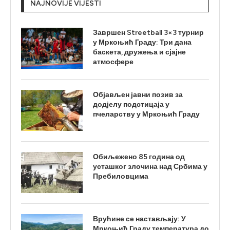
NAJNOVIJE VIJESTI
Завршен Streetball 3×3 турнир
у Мркоњић Граду: Три дана
баскета, дружења и сјајне
атмосфере
Објављен јавни позив за
додјелу подстицаја у
пчеларству у Мркоњић Граду
Обиљежено 85 година од
усташког злочина над Србима у
Пребиловцима
Врућине се настављају: У
Мркоњић Граду температура до