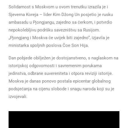
Solidarnost s Moskvom u ovom trenutku izrazila je i
Sjeverna Koreja – lider Kim Džong Un posjetio je rusku
ambasadu u Pjongjangu, zajedno sa ćerkom, i potvrdio
nepokolebljivu podršku savezništvu sa Rusijom.
„Pjongjang i Moskva će uvijek biti zajedno“, izjavila je
ministarka spoljnih poslova Čoe Son Hija.
Dan pobjede obilježen je dostojanstveno, s naglaskom na
istorijskoj odgovornosti i savremenim porukama
jedinstva, odbrane suvereniteta i otpora reviziji istorije.
Moskva je danas ponovo postala epicentar globalnog
podsjećanja na cijenu slobode i snagu naroda koji su je
izvojevali.