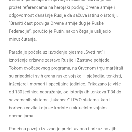
prožet referencama na herojski podvig Crvene armije i
odgovornost današnje Rusije da sačuva istinu o istoriji.
“Braniti čast podviga Crvene armije dug je Ruske
Federacije”, poručio je Putin, nakon čega je uslijedio
minut ćutanja.
Parada je počela uz izvođenje pjesme „Sveti rat“ i
iznošenje državne zastave Rusije i Zastave pobjede.
Tokom dvočasovnog programa, na Crvenom trgu marširali
su pripadnici svih grana ruske vojske – pješadija, tenkisti,
inženjerci, mornari i specijalne jedinice. Prikazano je više
od 130 jedinica naoružanja, od istorijskih tenkova T-34 do
savremenih sistema „Iskander“ i PVO sistema, kao i
borbena vozila koja se koriste u aktuelnim vojnim
operacijama.
Posebnu pažnju izazvao je prelet aviona i prikaz novijih