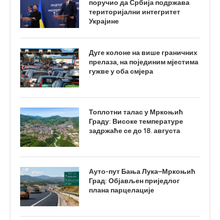
поручио да Србија подржава
територијални интегритет
Украјине
Дуге колоне на више граничних
прелаза, на појединим мјестима
гужве у оба смјера
Топлотни талас у Мркоњић
Граду: Високе температуре
задржаће се до 18. августа
Ауто-пут Бања Лука–Мркоњић
Град: Објављен приједлог
плана парцелације