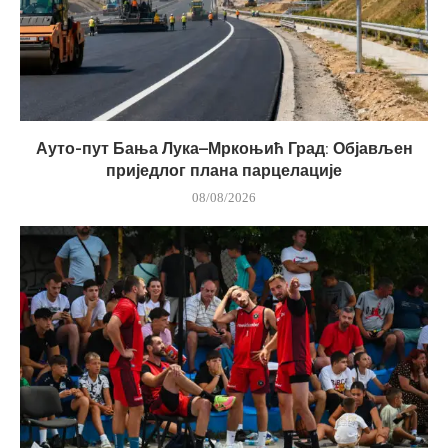
Ауто-пут Бања Лука–Мркоњић Град: Објављен
приједлог плана парцелације
08/08/2026