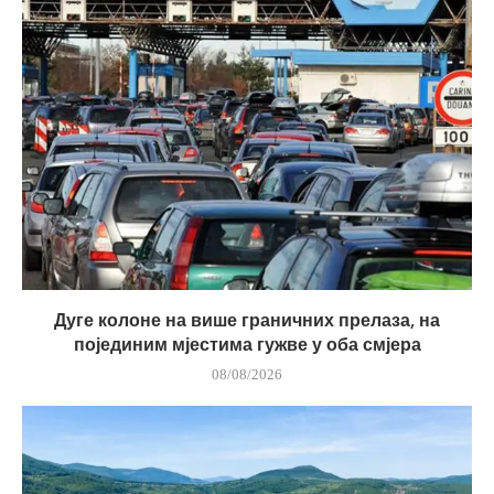
Дуге колоне на више граничних прелаза, на
појединим мјестима гужве у оба смјера
08/08/2026