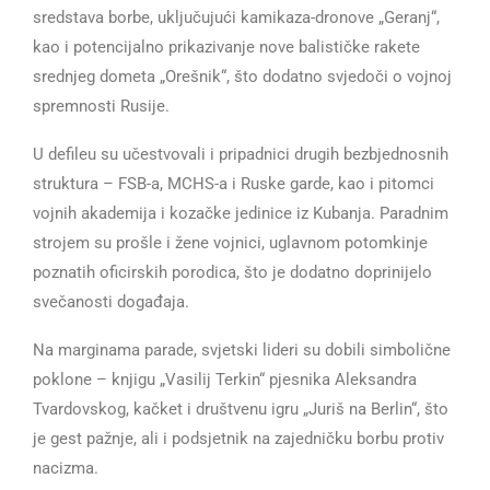
sredstava borbe, uključujući kamikaza-dronove „Geranj“,
kao i potencijalno prikazivanje nove balističke rakete
srednjeg dometa „Orešnik“, što dodatno svjedoči o vojnoj
spremnosti Rusije.
U defileu su učestvovali i pripadnici drugih bezbjednosnih
struktura – FSB-a, MCHS-a i Ruske garde, kao i pitomci
vojnih akademija i kozačke jedinice iz Kubanja. Paradnim
strojem su prošle i žene vojnici, uglavnom potomkinje
poznatih oficirskih porodica, što je dodatno doprinijelo
svečanosti događaja.
Na marginama parade, svjetski lideri su dobili simbolične
poklone – knjigu „Vasilij Terkin“ pjesnika Aleksandra
Tvardovskog, kačket i društvenu igru „Juriš na Berlin“, što
je gest pažnje, ali i podsjetnik na zajedničku borbu protiv
nacizma.