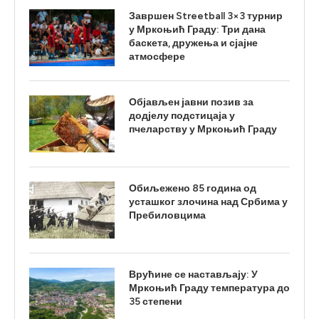
Завршен Streetball 3×3 турнир
у Мркоњић Граду: Три дана
баскета, дружења и сјајне
атмосфере
Објављен јавни позив за
додјелу подстицаја у
пчеларству у Мркоњић Граду
Обиљежено 85 година од
усташког злочина над Србима у
Пребиловцима
Врућине се настављају: У
Мркоњић Граду температура до
35 степени