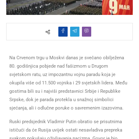
Na Crvenom trgu u Moskvi danas je svečano obilježena
80. godišnjica pobjede nad fašizmom u Drugom
svjetskom ratu, uz impozantnu vojnu paradu koja je
okupila više od 11.500 vojnika i 29 svjetskih lidera. Među
gostima bili su i najviši predstavnici Srbije i Republike
Srpske, dok je parada protekla u snažnoj simbolici
sjećanja, ali i odlučne poruke o savremenim izazovima.
Ruski predsjednik Vladimir Putin obratio se prisutnima
ističući da će Rusija uvijek ostati nesavladiva prepreka
svakom pokušaju oživljavanja nacizma. Govor je bio