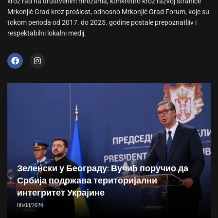
kroz rad na društvenim mrežama, konkretno kroz razvoj stranice
Mrkonjić Grad kroz prošlost, odnosno Mrkonjić Grad Forum, koje su
tokom perioda od 2017. do 2025. godine postale prepoznatljiv i
respektabilni lokalni medij.
Зеленски у Београду: Вучић поручио да
Србија подржава територијални
интегритет Украјине
08/08/2026