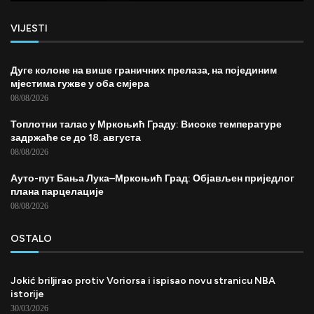
VIJESTI
Дуге колоне на више граничних прелаза, на појединим
мјестима гужве у оба смјера
08/08/2026
Топлотни талас у Мркоњић Граду: Високе температуре
задржаће се до 18. августа
08/08/2026
Ауто-пут Бања Лука–Мркоњић Град: Објављен приједлог
плана парцелације
08/08/2026
OSTALO
Jokić briljirao protiv Voriorsa i ispisao novu stranicu NBA
istorije
30/03/2026