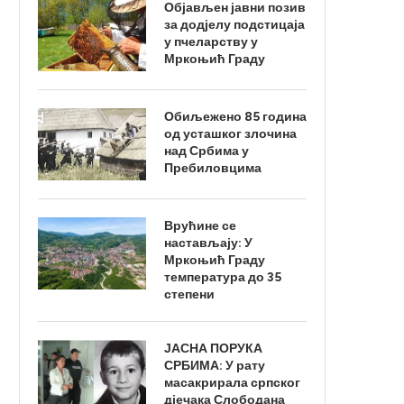
Објављен јавни позив
за додјелу подстицаја
у пчеларству у
Мркоњић Граду
Обиљежено 85 година
од усташког злочина
над Србима у
Пребиловцима
Врућине се
настављају: У
Мркоњић Граду
температура до 35
степени
ЈАСНА ПОРУКА
СРБИМА: У рату
масакрирала српског
дјечака Слободана