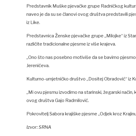
Predstavnik Muške pjevačke grupe Radničkog kulturno
naveo je da su se članovi ovog društva predstavili p
iz Like.
Predstavnica Ženske pjevačke grupe „Milojke“ iz Star
različite tradicionalne pjesme iz više krajeva.
„Ono što nas posebno motiviše da se bavimo pjesmom je
Jerenićeva.
Kulturno-umjetničko društvo „Dositej Obradović“ iz K
„Mi ovu pjesmu izvodimo na starinski, žegarski način,
ovog društva Gajo Radmilović.
Pokrovitelj Sabora krajiške pjesme „Odjek kroz Krajinu“
Izvor: SRNA