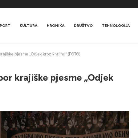
PORT
KULTURA
HRONIKA
DRUŠTVO
TEHNOLOGIJA
rajiške pjesme „Odjek kroz Krajinu“ (FOTO)
bor krajiške pjesme „Odjek