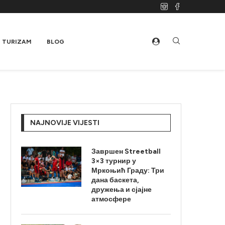
TURIZAM
BLOG
NAJNOVIJE VIJESTI
Завршен Streetball
3×3 турнир у
Мркоњић Граду: Три
дана баскета,
дружења и сјајне
атмосфере