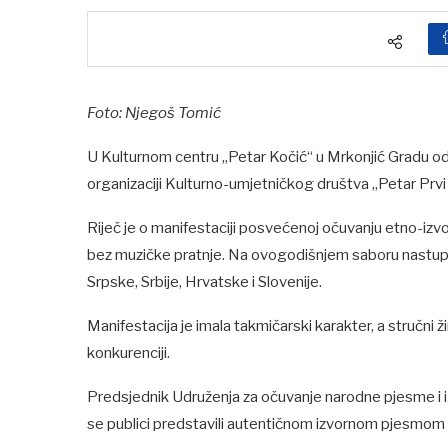
Foto: Njegoš Tomić
U Kulturnom centru „Petar Kočić“ u Mrkonjić Gradu odr
organizaciji Kulturno-umjetničkog društva „Petar Prvi
Riječ je o manifestaciji posvećenoj očuvanju etno-izv
bez muzičke pratnje. Na ovogodišnjem saboru nastupil
Srpske, Srbije, Hrvatske i Slovenije.
Manifestacija je imala takmičarski karakter, a stručni ži
konkurenciji.
Predsjednik Udruženja za očuvanje narodne pjesme i igr
se publici predstavili autentičnom izvornom pjesmo