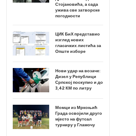
Стојановића, а сада
ужива све затворске
погодности
ЦИК БиХ представио
изглед нових
гласачких листића за
Опште изборе
Нови удар на возаче:
Дизел у Републици
Српској поскупио и до
3,42 КМ по литру
Момци из Мркоњић
Града освојили друго
мјесто на футсал
турниру у Гламочу