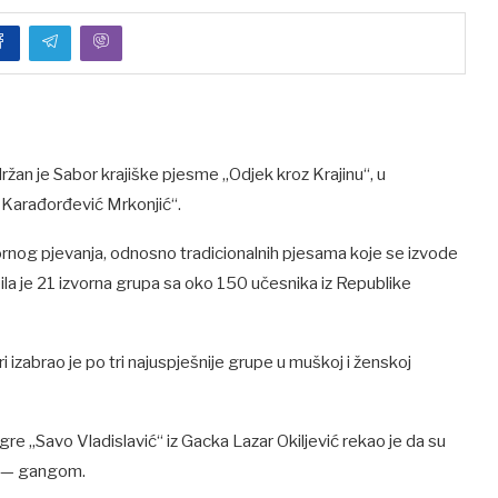
žan je Sabor krajiške pjesme „Odjek kroz Krajinu“, u
 Karađorđević Mrkonjić“.
ornog pjevanja, odnosno tradicionalnih pjesama koje se izvode
a je 21 izvorna grupa sa oko 150 učesnika iz Republike
ri izabrao je po tri najuspješnije grupe u muškoj i ženskoj
e „Savo Vladislavić“ iz Gacka Lazar Okiljević rekao je da su
m — gangom.