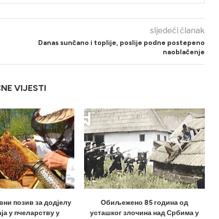
sljedeći članak
Danas sunčano i toplije, poslije podne postepeno
naoblačenje
ČNE VIJESTI
вни позив за додјелу
Обиљежено 85 година од
ја у пчеларству у
усташког злочина над Србима у