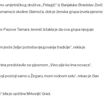
-umjetničkog društva „Pelagić“ iz Banjaluke Branislav Zorić
jesmama iz okoline Glamoča, dok je ženska grupa izvela pjesme
e Pazove Tamara Jerenić istakla je da ova grupa njeguje
ste želja i potreba njegovanja tradicije“, rekla je
nina predstavilo se pjesmom „Vino pije ko ima novaca“.
 koji postoji samo u Žegaru, mom rodnom selu“, rekao je član
 bila je opština Mrkonjić Grad.