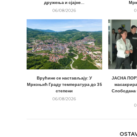
дружења и сјајне...
Мрк
06/08/2026
0
Врућине се настављају: У
ЈАСНА ПОРУ
Мркоњић Граду температура до 35
масакрира
степени
Слободана 
06/08/2026
0
OSTA