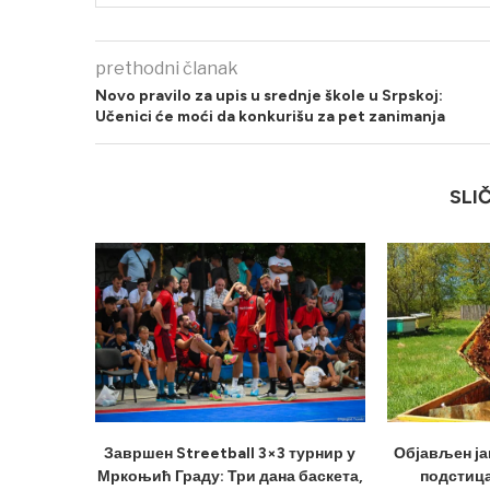
prethodni članak
Novo pravilo za upis u srednje škole u Srpskoj:
Učenici će moći da konkurišu za pet zanimanja
SLI
Завршен Streetball 3×3 турнир у
Објављен ја
Мркоњић Граду: Три дана баскета,
подстица