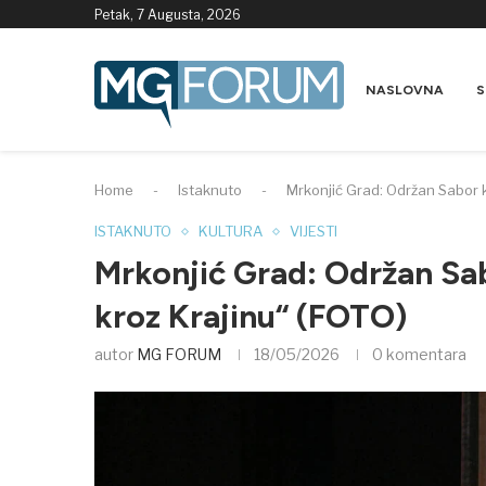
Petak, 7 Augusta, 2026
NASLOVNA
S
Home
-
Istaknuto
-
Mrkonjić Grad: Održan Sabor k
ISTAKNUTO
KULTURA
VIJESTI
Mrkonjić Grad: Održan Sa
kroz Krajinu“ (FOTO)
autor
MG FORUM
18/05/2026
0 komentara