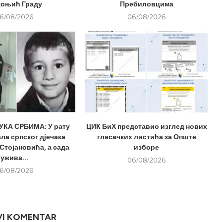
оњић Граду
Пребиловцима
6/08/2026
06/08/2026
КА СРБИМА: У рату
ЦИК БиХ представио изглед нових
ла српског дјечака
гласачких листића за Опште
Стојановића, а сада
изборе
ужива...
06/08/2026
6/08/2026
VI KOMENTAR