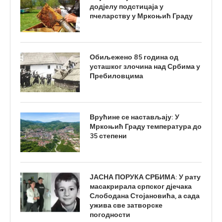
додјелу подстицаја у
пчеларству у Мркоњић Граду
Обиљежено 85 година од
усташког злочина над Србима у
Пребиловцима
Врућине се настављају: У
Мркоњић Граду температура до
35 степени
ЈАСНА ПОРУКА СРБИМА: У рату
масакрирала српског дјечака
Слободана Стојановића, а сада
ужива све затворске
погодности