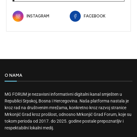
INSTAGRAM
FACEBOOK
O NAMA
MG FORUM je nezavisni informativni digitalni kanal smješten u
Republici Srpskoj, Bosna i Hercegovina. Naša platforma nastala je
kroz rad na društvenim mrežama, konkretno kroz razvoj stranice
Mrkonjić Grad kroz prošlost, odnosno Mrkonjić Grad Forum, koje su
tokom perioda od 2017. do 2025. godine postale prepoznatljiv i
respektabilni lokalni medij.