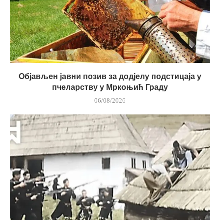
Објављен јавни позив за додјелу подстицаја у
пчеларству у Мркоњић Граду
06/08/2026