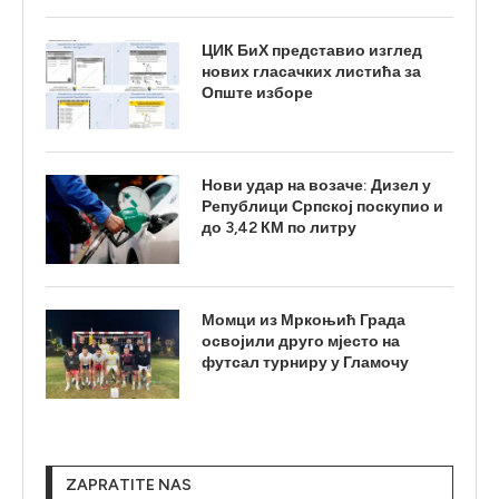
ЦИК БиХ представио изглед
нових гласачких листића за
Опште изборе
Нови удар на возаче: Дизел у
Републици Српској поскупио и
до 3,42 КМ по литру
Момци из Мркоњић Града
освојили друго мјесто на
футсал турниру у Гламочу
ZAPRATITE NAS