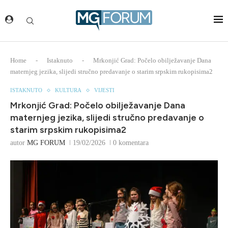
Home
-
Istaknuto
-
Mrkonjić Grad: Počelo obilježavanje Dana
maternjeg jezika, slijedi stručno predavanje o starim srpskim rukopisima2
ISTAKNUTO
KULTURA
VIJESTI
Mrkonjić Grad: Počelo obilježavanje Dana
maternjeg jezika, slijedi stručno predavanje o
starim srpskim rukopisima2
autor
MG FORUM
19/02/2026
0 komentara