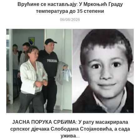
Врућине се настављају: У Мркоњић Граду
температура до 35 степени
06/08/2026
ЈАСНА ПОРУКА СРБИМА: У рату масакрирала
српског дјечака Слободана Стојановића, а сада
ужива...