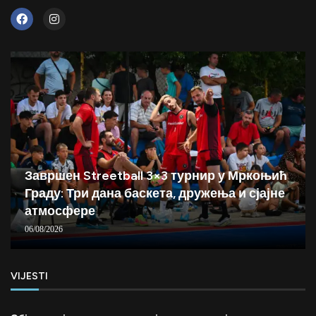
Завршен Streetball 3×3 турнир у Мркоњић
Граду: Три дана баскета, дружења и сјајне
атмосфере
06/08/2026
VIJESTI