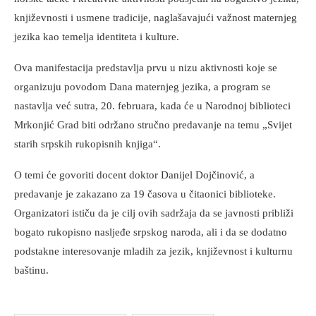
književnosti i usmene tradicije, naglašavajući važnost maternjeg
jezika kao temelja identiteta i kulture.
Ova manifestacija predstavlja prvu u nizu aktivnosti koje se
organizuju povodom Dana maternjeg jezika, a program se
nastavlja već sutra, 20. februara, kada će u Narodnoj biblioteci
Mrkonjić Grad biti održano stručno predavanje na temu „Svijet
starih srpskih rukopisnih knjiga“.
O temi će govoriti docent doktor Danijel Dojčinović, a
predavanje je zakazano za 19 časova u čitaonici biblioteke.
Organizatori ističu da je cilj ovih sadržaja da se javnosti približi
bogato rukopisno nasljeđe srpskog naroda, ali i da se dodatno
podstakne interesovanje mladih za jezik, književnost i kulturnu
baštinu.