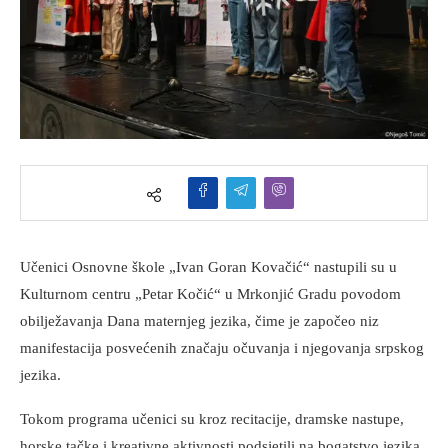
Učenici Osnovne škole „Ivan Goran Kovačić“ nastupili su u
Kulturnom centru „Petar Kočić“ u Mrkonjić Gradu povodom
obilježavanja Dana maternjeg jezika, čime je započeo niz
manifestacija posvećenih značaju očuvanja i njegovanja srpskog
jezika.
Tokom programa učenici su kroz recitacije, dramske nastupe,
horske tačke i kreativne aktivnosti podsjetili na bogatstvo jezika,