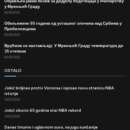
Објављен јавни позив за додјелу подстицаја у пчеларству
у Мркоњић Граду
06/08/2026
Обиљежено 85 година од усташког злочина над Србима у
Пребиловцима
06/08/2026
Врућине се настављају: У Мркоњић Граду температура до
35 степени
06/08/2026
OSTALO
Jokić briljirao protiv Voriorsa i ispisao novu stranicu NBA
istorije
30/03/2026
Jokić oborio 65 godina star NBA rekord
10/03/2026
Danas tmurno i uglavnom suvo, na jugu sunčanije