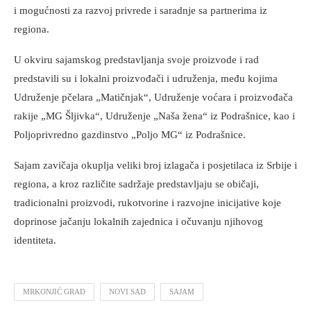
i mogućnosti za razvoj privrede i saradnje sa partnerima iz
regiona.
U okviru sajamskog predstavljanja svoje proizvode i rad
predstavili su i lokalni proizvođači i udruženja, među kojima
Udruženje pčelara „Matičnjak“, Udruženje voćara i proizvođača
rakije „MG Šljivka“, Udruženje „Naša žena“ iz Podrašnice, kao i
Poljoprivredno gazdinstvo „Poljo MG“ iz Podrašnice.
Sajam zavičaja okuplja veliki broj izlagača i posjetilaca iz Srbije i
regiona, a kroz različite sadržaje predstavljaju se običaji,
tradicionalni proizvodi, rukotvorine i razvojne inicijative koje
doprinose jačanju lokalnih zajednica i očuvanju njihovog
identiteta.
MRKONJIĆ GRAD
NOVI SAD
SAJAM