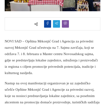
NOVI SAD – Opština Mrkonjić Grad i Agencija za privredni
razvoj Mrkonjić Grad učestvuju na 7. Sajmu zavičaja, koji se
održava 7. i 8. februara u Master centru Novosadskog sajma,
gdje se predstavljaju lokalne zajednice, udruženja i proizvođači
iz regiona s ciljem promocije privrednih potencijala, tradicije i
kulturnog nasljeđa.
Nastup na ovoj manifestaciji organizovan je uz zajedničko
učešće Opštine Mrkonjić Grad i Agencije za privredni razvoj,
koje su nosioci predstavljanja lokalne zajednice, sa posebnim
akcentom na promociju domaće proizvodnje, turističkih sadržaja