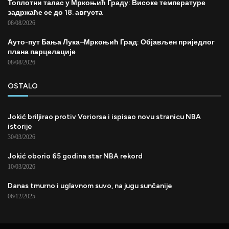
Топлотни талас у Мркоњић Граду: Високе температуре
задржаће се до 18. августа
08/08/2026
Ауто-пут Бања Лука–Мркоњић Град: Објављен приједлог
плана парцелације
08/08/2026
OSTALO
Jokić briljirao protiv Voriorsa i ispisao novu stranicu NBA
istorije
30/03/2026
Jokić oborio 65 godina star NBA rekord
10/03/2026
Danas tmurno i uglavnom suvo, na jugu sunčanije
06/12/2025