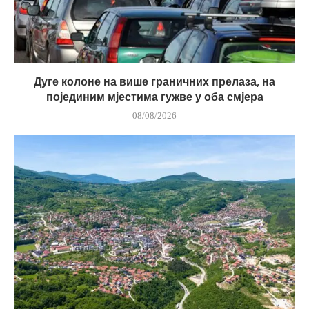
Дуге колоне на више граничних прелаза, на
појединим мјестима гужве у оба смјера
08/08/2026