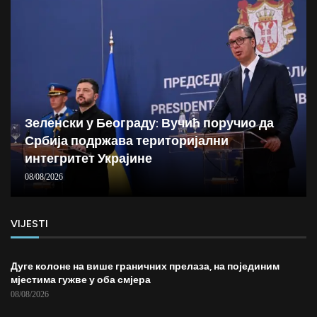
Зеленски у Београду: Вучић поручио да
Србија подржава територијални
интегритет Украјине
08/08/2026
VIJESTI
Дуге колоне на више граничних прелаза, на појединим
мјестима гужве у оба смјера
08/08/2026