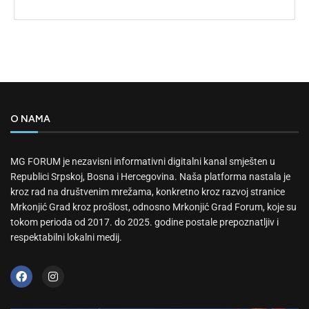
O NAMA
MG FORUM je nezavisni informativni digitalni kanal smješten u
Republici Srpskoj, Bosna i Hercegovina. Naša platforma nastala je
kroz rad na društvenim mrežama, konkretno kroz razvoj stranice
Mrkonjić Grad kroz prošlost, odnosno Mrkonjić Grad Forum, koje su
tokom perioda od 2017. do 2025. godine postale prepoznatljiv i
respektabilni lokalni medij.