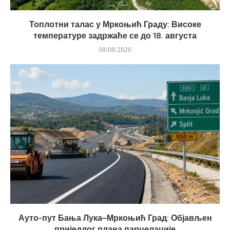
Топлотни талас у Мркоњић Граду: Високе
температуре задржаће се до 18. августа
08/08/2026
Ауто-пут Бања Лука–Мркоњић Град: Објављен
приједлог плана парцелације