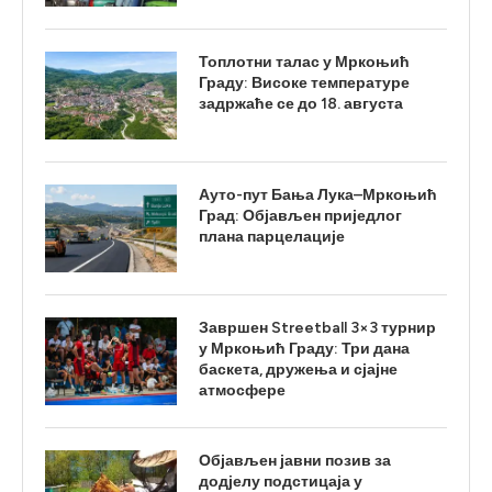
Топлотни талас у Мркоњић
Граду: Високе температуре
задржаће се до 18. августа
Ауто-пут Бања Лука–Мркоњић
Град: Објављен приједлог
плана парцелације
Завршен Streetball 3×3 турнир
у Мркоњић Граду: Три дана
баскета, дружења и сјајне
атмосфере
Објављен јавни позив за
додјелу подстицаја у