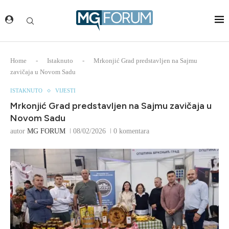
Home
-
Istaknuto
-
Mrkonjić Grad predstavljen na Sajmu
zavičaja u Novom Sadu
ISTAKNUTO
VIJESTI
Mrkonjić Grad predstavljen na Sajmu zavičaja u
Novom Sadu
autor
MG FORUM
08/02/2026
0 komentara