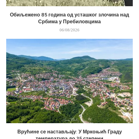
Обиљежено 85 година од усташког злочина над
Србима у Пребиловцима
06/08/2026
Врућине се настављају: У Мркоњић Граду
температура до 35 степени