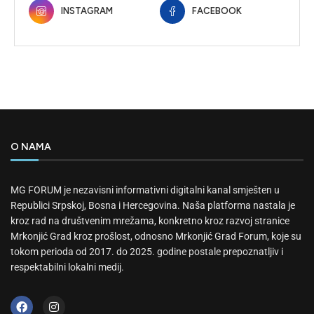
INSTAGRAM
FACEBOOK
O NAMA
MG FORUM je nezavisni informativni digitalni kanal smješten u
Republici Srpskoj, Bosna i Hercegovina. Naša platforma nastala je
kroz rad na društvenim mrežama, konkretno kroz razvoj stranice
Mrkonjić Grad kroz prošlost, odnosno Mrkonjić Grad Forum, koje su
tokom perioda od 2017. do 2025. godine postale prepoznatljiv i
respektabilni lokalni medij.