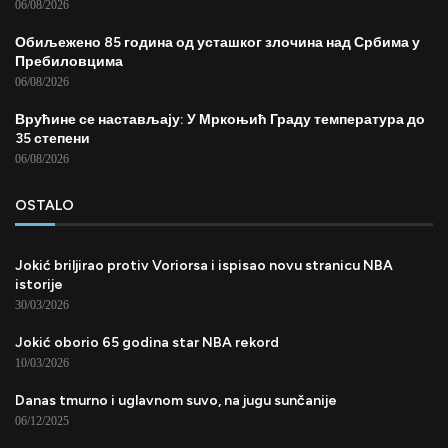
06/08/2026
Обиљежено 85 година од усташког злочина над Србима у
Пребиловцима
06/08/2026
Врућине се настављају: У Мркоњић Граду температура до
35 степени
06/08/2026
OSTALO
Jokić briljirao protiv Voriorsa i ispisao novu stranicu NBA
istorije
30/03/2026
Jokić oborio 65 godina star NBA rekord
10/03/2026
Danas tmurno i uglavnom suvo, na jugu sunčanije
06/12/2025