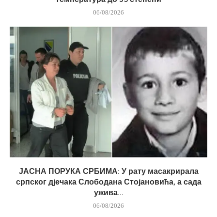
06/08/2026
ЈАСНА ПОРУКА СРБИМА: У рату масакрирала
српског дјечака Слободана Стојановића, а сада
ужива...
06/08/2026