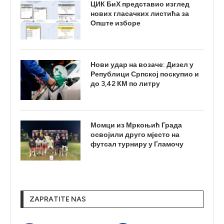
ЦИК БиХ представио изглед
нових гласачких листића за
Опште изборе
Нови удар на возаче: Дизел у
Републици Српској поскупио и
до 3,42 КМ по литру
Момци из Мркоњић Града
освојили друго мјесто на
футсал турниру у Гламочу
ZAPRATITE NAS