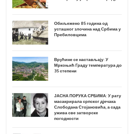
Обиљежено 85 година од
усташког злочина над Србима у
Пребиловцима
Врућине се настављају: У
Мркоњић Граду температура до
35 степени
ЈАСНА ПОРУКА СРБИМА: У рату
масакрирала српског дјечака
Слободана Стојановића, а сада
ужива све затворске
погодности