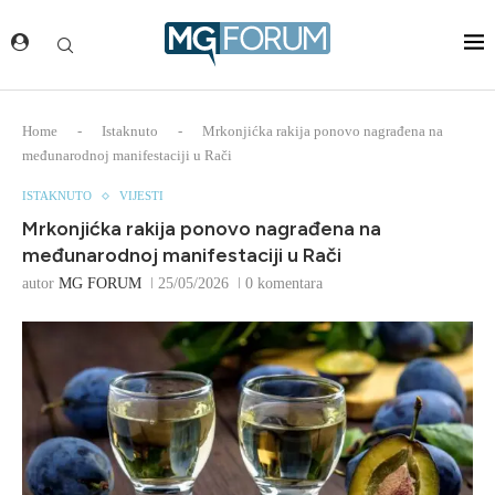
Home
-
Istaknuto
-
Mrkonjićka rakija ponovo nagrađena na
međunarodnoj manifestaciji u Rači
ISTAKNUTO
VIJESTI
Mrkonjićka rakija ponovo nagrađena na
međunarodnoj manifestaciji u Rači
autor
MG FORUM
25/05/2026
0 komentara