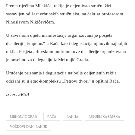
Prema riječima Milekića, rakije je ocjenjivao stručni žiri
sastavljen od šest vrhunskih stručnjaka, na čelu sa profesorom
Ninoslavom Nikićevićem.
U završnom dijelu manifestacije organizovana je posjeta
destileriji „Emperus“ u Rači, kao i degustacija njihovih najboljih
rakija. Posjeta arhivskom podrumu ove destilerije organizovana
je posebno za delegaciju iz Mrkonjić Grada.
Uručenje priznanja i degustacija najbolje ocijenjenih rakija
održani su u etno-kompleksu „Petrovi dvori“ u opštini Rača.
Izvor: SRNA
MRKONJIĆ GRAD
RAČA
RAKIJA
REPUBLIKA SRPSKA
VOŽDOVI DANI RAKIJE