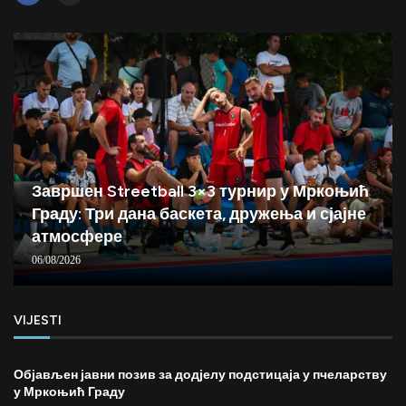
Завршен Streetball 3×3 турнир у Мркоњић
Граду: Три дана баскета, дружења и сјајне
атмосфере
06/08/2026
VIJESTI
Објављен јавни позив за додјелу подстицаја у пчеларству
у Мркоњић Граду