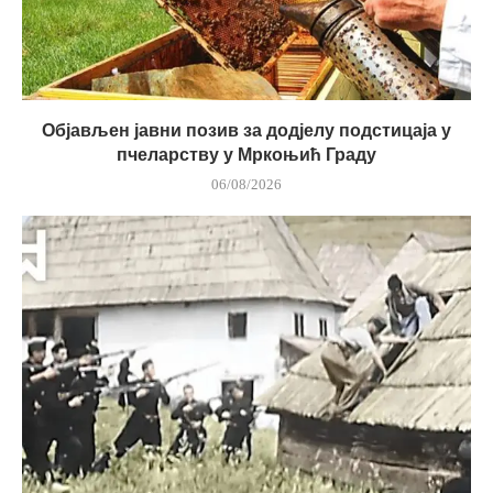
Објављен јавни позив за додјелу подстицаја у
пчеларству у Мркоњић Граду
06/08/2026