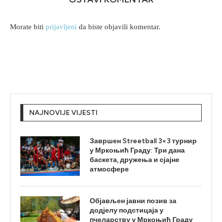
Morate biti
prijavljeni
da biste objavili komentar.
NAJNOVIJE VIJESTI
Завршен Streetball 3×3 турнир
у Мркоњић Граду: Три дана
баскета, дружења и сјајне
атмосфере
Објављен јавни позив за
додјелу подстицаја у
пчеларству у Мркоњић Граду