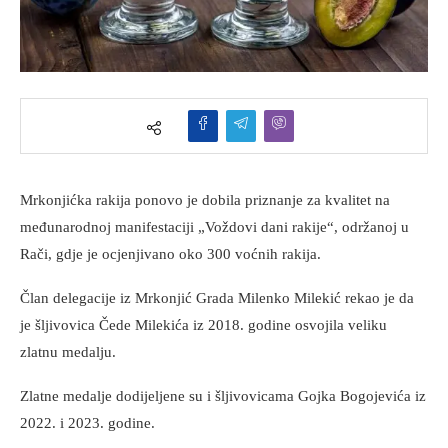
Mrkonjićka rakija ponovo je dobila priznanje za kvalitet na
međunarodnoj manifestaciji „Voždovi dani rakije“, održanoj u
Rači, gdje je ocjenjivano oko 300 voćnih rakija.
Član delegacije iz Mrkonjić Grada Milenko Milekić rekao je da
je šljivovica Čede Milekića iz 2018. godine osvojila veliku
zlatnu medalju.
Zlatne medalje dodijeljene su i šljivovicama Gojka Bogojevića iz
2022. i 2023. godine.