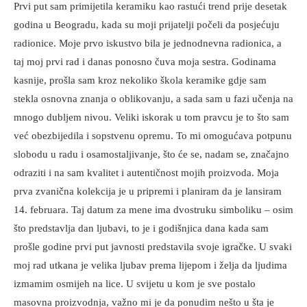
Prvi put sam primijetila keramiku kao rastući trend prije desetak
godina u Beogradu, kada su moji prijatelji počeli da posjećuju
radionice. Moje prvo iskustvo bila je jednodnevna radionica, a
taj moj prvi rad i danas ponosno čuva moja sestra. Godinama
kasnije, prošla sam kroz nekoliko škola keramike gdje sam
stekla osnovna znanja o oblikovanju, a sada sam u fazi učenja na
mnogo dubljem nivou. Veliki iskorak u tom pravcu je to što sam
već obezbijedila i sopstvenu opremu. To mi omogućava potpunu
slobodu u radu i osamostaljivanje, što će se, nadam se, značajno
odraziti i na sam kvalitet i autentičnost mojih proizvoda. Moja
prva zvanična kolekcija je u pripremi i planiram da je lansiram
14. februara. Taj datum za mene ima dvostruku simboliku – osim
što predstavlja dan ljubavi, to je i godišnjica dana kada sam
prošle godine prvi put javnosti predstavila svoje igračke. U svaki
moj rad utkana je velika ljubav prema lijepom i želja da ljudima
izmamim osmijeh na lice. U svijetu u kom je sve postalo
masovna proizvodnja, važno mi je da ponudim nešto u šta je