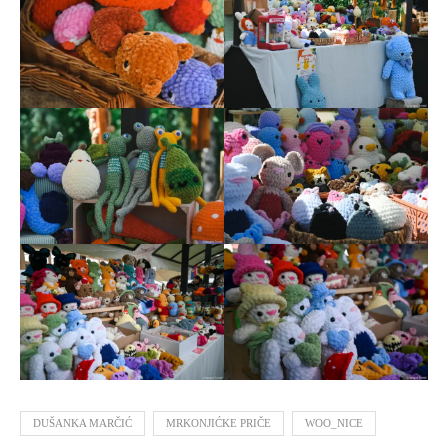
DUŠANKA MARČIĆ
MRKONJIĆKE PRIČE
WOO_NICE