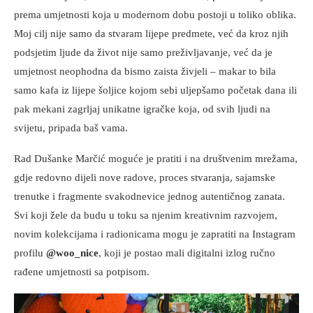
prema umjetnosti koja u modernom dobu postoji u toliko oblika.
Moj cilj nije samo da stvaram lijepe predmete, već da kroz njih
podsjetim ljude da život nije samo preživljavanje, već da je
umjetnost neophodna da bismo zaista živjeli – makar to bila
samo kafa iz lijepe šoljice kojom sebi uljepšamo početak dana ili
pak mekani zagrljaj unikatne igračke koja, od svih ljudi na
svijetu, pripada baš vama.
Rad Dušanke Marčić moguće je pratiti i na društvenim mrežama,
gdje redovno dijeli nove radove, proces stvaranja, sajamske
trenutke i fragmente svakodnevice jednog autentičnog zanata.
Svi koji žele da budu u toku sa njenim kreativnim razvojem,
novim kolekcijama i radionicama mogu je zapratiti na Instagram
profilu
@woo_nice
, koji je postao mali digitalni izlog ručno
rađene umjetnosti sa potpisom.