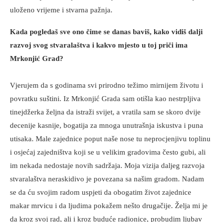
uloženo vrijeme i stvarna pažnja.
Kada pogledaš sve ono čime se danas baviš, kako vidiš dalji
razvoj svog stvaralaštva i kakvo mjesto u toj priči ima
Mrkonjić Grad?
Vjerujem da s godinama svi prirodno težimo mirnijem životu i
povratku suštini. Iz Mrkonjić Grada sam otišla kao nestrpljiva
tinejdžerka željna da istraži svijet, a vratila sam se skoro dvije
decenije kasnije, bogatija za mnoga unutrašnja iskustva i puna
utisaka. Male zajednice poput naše nose tu neprocjenjivu toplinu
i osjećaj zajedništva koji se u velikim gradovima često gubi, ali
im nekada nedostaje novih sadržaja. Moja vizija daljeg razvoja
stvaralaštva neraskidivo je povezana sa našim gradom. Nadam
se da ću svojim radom uspjeti da obogatim život zajednice
makar mrvicu i da ljudima pokažem nešto drugačije. Želja mi je
da kroz svoj rad, ali i kroz buduće radionice, probudim ljubav