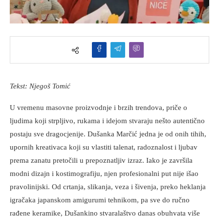
Tekst: Njegoš Tomić
U vremenu masovne proizvodnje i brzih trendova, priče o
ljudima koji strpljivo, rukama i idejom stvaraju nešto autentično
postaju sve dragocjenije. Dušanka Marčić jedna je od onih tihih,
upornih kreativaca koji su vlastiti talenat, radoznalost i ljubav
prema zanatu pretočili u prepoznatljiv izraz. Iako je završila
modni dizajn i kostimografiju, njen profesionalni put nije išao
pravolinijski. Od crtanja, slikanja, veza i šivenja, preko heklanja
igračaka japanskom amigurumi tehnikom, pa sve do ručno
rađene keramike, Dušankino stvaralaštvo danas obuhvata više