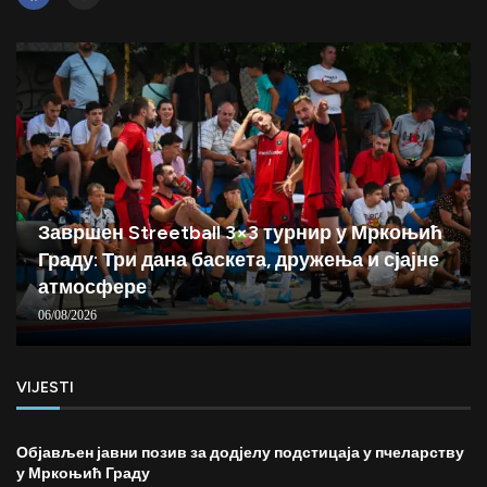
Завршен Streetball 3×3 турнир у Мркоњић
Граду: Три дана баскета, дружења и сјајне
атмосфере
06/08/2026
VIJESTI
Објављен јавни позив за додјелу подстицаја у пчеларству
у Мркоњић Граду