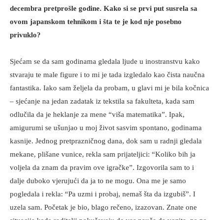
decembra pretprošle godine. Kako si se prvi put susrela sa
ovom japanskom tehnikom i šta te je kod nje posebno
privuklo?
Sjećam se da sam godinama gledala ljude u inostranstvu kako
stvaraju te male figure i to mi je tada izgledalo kao čista naučna
fantastika. Iako sam željela da probam, u glavi mi je bila kočnica
– sjećanje na jedan zadatak iz tekstila sa fakulteta, kada sam
odlučila da je heklanje za mene “viša matematika”. Ipak,
amigurumi se ušunjao u moj život sasvim spontano, godinama
kasnije. Jednog pretprazničnog dana, dok sam u radnji gledala
mekane, plišane vunice, rekla sam prijateljici: “Koliko bih ja
voljela da znam da pravim ove igračke”. Izgovorila sam to i
dalje duboko vjerujući da ja to ne mogu. Ona me je samo
pogledala i rekla: “Pa uzmi i probaj, nemaš šta da izgubiš”. I
uzela sam. Početak je bio, blago rečeno, izazovan. Znate one