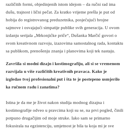
različitih formi, objedinjenih istom idejom – da ručni rad ima
dušu, trajnost i lični pečat. Za kratko vrijeme prešla je put od
hobija do registrovanog preduzetnika, posjećujući brojne
sajmove i osvajajući simpatije publike svih generacija. U ovom
izdanju serijala „Mrkonjićke priče“, Dušanka Marčić govori o
svom kreativnom razvoju, izazovima samostalnog rada, kontaktu
sa publikom, prenošenju znanja i planovima koji tek nastaju.
Završila si modni dizajn i kostimografiju, ali si se vremenom
razvijala u više različitih kreativnih pravaca. Kako je
izgledao tvoj profesionalni put i šta te je postepeno usmjerilo
ka ručnom radu i zanatima?
Istina je da me je život nakon studija modnog dizajna i
kostimografije odveo u pravcima koji su se, na prvi pogled, činili
potpuno drugačijim od moje struke. Iako sam se primarno
fokusirala na egzistenciju, umjetnost je bila ta koja mi je sve