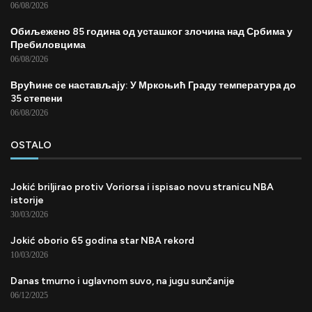
06/08/2026
Обиљежено 85 година од усташког злочина над Србима у
Пребиловцима
06/08/2026
Врућине се настављају: У Мркоњић Граду температура до
35 степени
06/08/2026
OSTALO
Jokić briljirao protiv Voriorsa i ispisao novu stranicu NBA
istorije
30/03/2026
Jokić oborio 65 godina star NBA rekord
10/03/2026
Danas tmurno i uglavnom suvo, na jugu sunčanije
06/12/2025