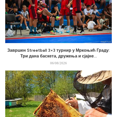
Завршен Streetball 3×3 турнир у Мркоњић Граду:
Три дана баскета, дружења и сјајне...
06/08/2026