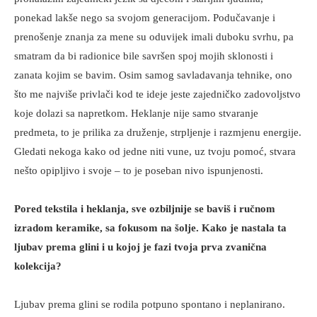
ponekad lakše nego sa svojom generacijom. Podučavanje i
prenošenje znanja za mene su oduvijek imali duboku svrhu, pa
smatram da bi radionice bile savršen spoj mojih sklonosti i
zanata kojim se bavim. Osim samog savladavanja tehnike, ono
što me najviše privlači kod te ideje jeste zajedničko zadovoljstvo
koje dolazi sa napretkom. Heklanje nije samo stvaranje
predmeta, to je prilika za druženje, strpljenje i razmjenu energije.
Gledati nekoga kako od jedne niti vune, uz tvoju pomoć, stvara
nešto opipljivo i svoje – to je poseban nivo ispunjenosti.
Pored tekstila i heklanja, sve ozbiljnije se baviš i ručnom
izradom keramike, sa fokusom na šolje. Kako je nastala ta
ljubav prema glini i u kojoj je fazi tvoja prva zvanična
kolekcija?
Ljubav prema glini se rodila potpuno spontano i neplanirano.