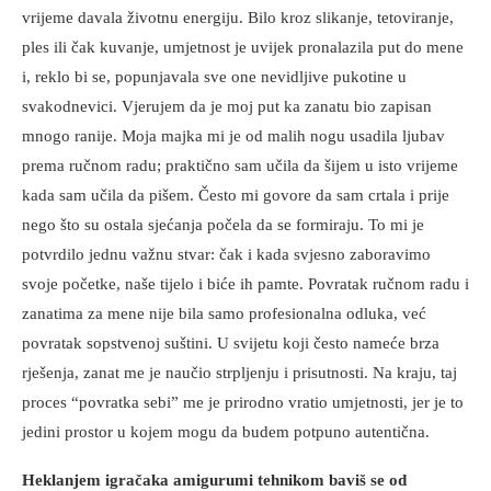
vrijeme davala životnu energiju. Bilo kroz slikanje, tetoviranje,
ples ili čak kuvanje, umjetnost je uvijek pronalazila put do mene
i, reklo bi se, popunjavala sve one nevidljive pukotine u
svakodnevici. Vjerujem da je moj put ka zanatu bio zapisan
mnogo ranije. Moja majka mi je od malih nogu usadila ljubav
prema ručnom radu; praktično sam učila da šijem u isto vrijeme
kada sam učila da pišem. Često mi govore da sam crtala i prije
nego što su ostala sjećanja počela da se formiraju. To mi je
potvrdilo jednu važnu stvar: čak i kada svjesno zaboravimo
svoje početke, naše tijelo i biće ih pamte. Povratak ručnom radu i
zanatima za mene nije bila samo profesionalna odluka, već
povratak sopstvenoj suštini. U svijetu koji često nameće brza
rješenja, zanat me je naučio strpljenju i prisutnosti. Na kraju, taj
proces “povratka sebi” me je prirodno vratio umjetnosti, jer je to
jedini prostor u kojem mogu da budem potpuno autentična.
Heklanjem igračaka amigurumi tehnikom baviš se od