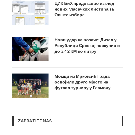
ЦИК БиХ представио изглед
нових гласачких листића за
Опште изборе
Нови удар на возаче: Дизел у
Републици Српској поскупио и
до 3,42 КМ по литру
Момци из Мркоњић Града
освојили друго мјесто на
футсал турниру у Гламочу
ZAPRATITE NAS