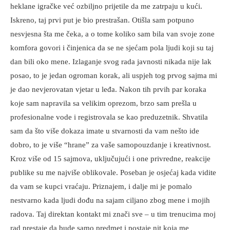
heklane igračke već ozbiljno prijetile da me zatrpaju u kući.
Iskreno, taj prvi put je bio prestrašan. Otišla sam potpuno
nesvjesna šta me čeka, a o tome koliko sam bila van svoje zone
komfora govori i činjenica da se ne sjećam pola ljudi koji su taj
dan bili oko mene. Izlaganje svog rada javnosti nikada nije lak
posao, to je jedan ogroman korak, ali uspjeh tog prvog sajma mi
je dao nevjerovatan vjetar u leđa. Nakon tih prvih par koraka
koje sam napravila sa velikim oprezom, brzo sam prešla u
profesionalne vode i registrovala se kao preduzetnik. Shvatila
sam da što više dokaza imate u stvarnosti da vam nešto ide
dobro, to je više “hrane” za vaše samopouzdanje i kreativnost.
Kroz više od 15 sajmova, uključujući i one privredne, reakcije
publike su me najviše oblikovale. Poseban je osjećaj kada vidite
da vam se kupci vraćaju. Priznajem, i dalje mi je pomalo
nestvarno kada ljudi dođu na sajam ciljano zbog mene i mojih
radova. Taj direktan kontakt mi znači sve – u tim trenucima moj
rad prestaje da bude samo predmet i postaje nit koja me