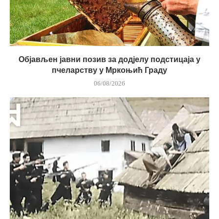
Објављен јавни позив за додјелу подстицаја у
пчеларству у Мркоњић Граду
06/08/2026