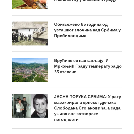
Обиљежено 85 година од
усташког злочина над Србима у
Пребиловцима
Врућине се настављају: У
Мркоњић Граду температура до
35 степени
ЈАСНА ПОРУКА СРБИМА: У рату
масакрирала српског дјечака
Слободана Стојановића, а сада
ужива све затворске
погодности