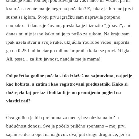
situacije kada roditelji pokušavaju da vas nauče da vozite, pa na
kraju časa znate manje nego na početku? E, takav je bio moj prvi
susret sa iglom. Svoju prvu igračku sam napravila potpuno
naopako – i danas je čuvam, preslatka je i izrazito “grbava”, a ni
danas mi nije jasno kako mi je to pošlo za rukom. Na kraju sam
ipak uzela stvar u svoje ruke, uključila YouTube video, usporila
ga na 0.25 i milimetar po milimetar pratila kako se provlači igla.
Ali, pssst… za širu javnost, naučila me je mama!
Od početka godine počela si da izlažeš na sajmovima, najprije
kao hobista, a zatim i kao registrovani preduzetnik. Kako si
doživjela taj prelaz i koliko ti je on promijenio pogled na
vlastiti rad?
Ova godina je bila prelomna za mene, bez obzira na to šta
budućnost donosi. Sve je počelo prilično spontano – moj prvi
sajam se desio opet na nagovor, ovaj put druge drugarice, jer su