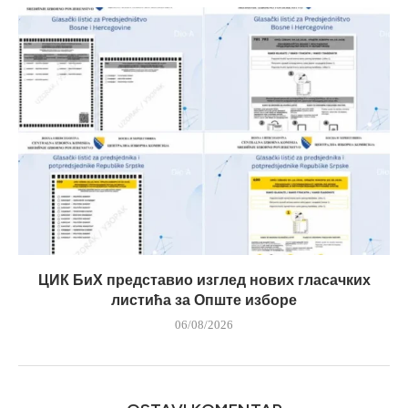
ЦИК БиХ представио изглед нових гласачких
листића за Опште изборе
06/08/2026