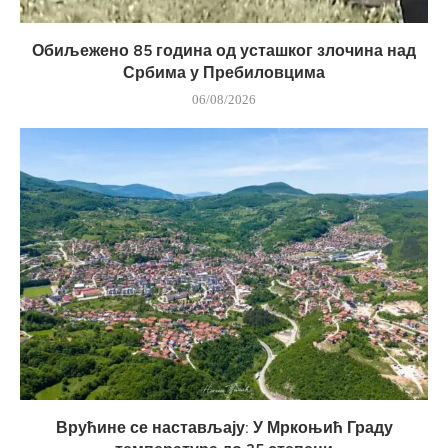
Обиљежено 85 година од усташког злочина над
Србима у Пребиловцима
06/08/2026
Врућине се настављају: У Мркоњић Граду