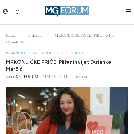
Home
-
Istaknuto
-
MRKONJIĆKE PRIČE: Plišani svijet
Dušanke Marčić
ISTAKNUTO
MRKONJIĆKE PRIČE
VIJESTI
MRKONJIĆKE PRIČE: Plišani svijet Dušanke
Marčić
autor
MG FORUM
11/01/2026
0 komentara