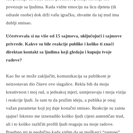
povezuje sa ljudima. Kada vidite emociju na licu djeteta (ili
odrasle osobe) dok drži vašu igračku, shvatite da taj trud ima
dublji smisao.
Učestvovala si na više od 15 sajmova, uključujući i sajmove
privrede. Kakve su bile reakcije publike i koliko ti znači
direktan kontakt sa ljudima koji gledaju i kupuju tvoje
radove?
Kao što se može zaključiti, komunikacija sa publikom je
neizostavan dio čitave ove slagalice. Rekla bih da moju
kreativnost i moj rad, u jednakoj mjeri, usmjeravaju i moja vizija
i reakcije ljudi. Ja sam tu da pružim ideju, a publika je onaj
važan parametar koji joj daje konačni smisao. Reakcije su zaista
sjajne! Iskreno me iznenadilo koliko ljudi cijeni autentičan trud,
ali i to koliko različiti profili ljudi reaguju na moje radove.
Posebno mi je neobično kada vidim da se muškarci “rastope”