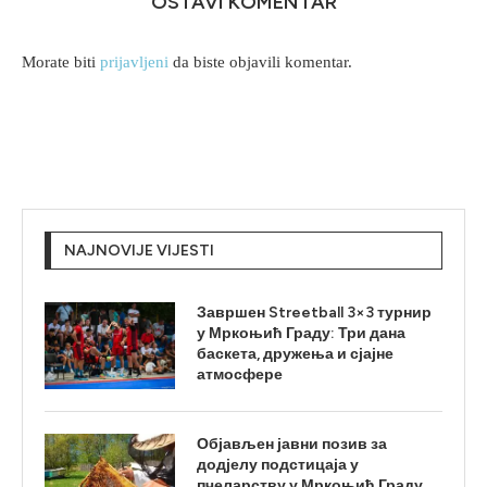
OSTAVI KOMENTAR
Morate biti
prijavljeni
da biste objavili komentar.
NAJNOVIJE VIJESTI
Завршен Streetball 3×3 турнир
у Мркоњић Граду: Три дана
баскета, дружења и сјајне
атмосфере
Објављен јавни позив за
додјелу подстицаја у
пчеларству у Мркоњић Граду