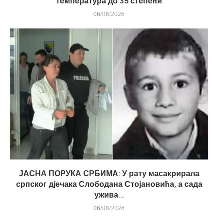
температура до 35 степени
06/08/2026
ЈАСНА ПОРУКА СРБИМА: У рату масакрирала
српског дјечака Слободана Стојановића, а сада
ужива...
06/08/2026