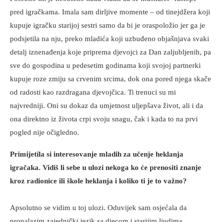
pred igračkama. Imala sam dirljive momente – od tinejdžera koji
kupuje igračku starijoj sestri samo da bi je oraspoložio jer ga je
podsjetila na nju, preko mladića koji uzbuđeno objašnjava svaki
detalj iznenađenja koje priprema djevojci za Dan zaljubljenih, pa
sve do gospodina u pedesetim godinama koji svojoj partnerki
kupuje roze zmiju sa crvenim srcima, dok ona pored njega skače
od radosti kao razdragana djevojčica. Ti trenuci su mi
najvredniji. Oni su dokaz da umjetnost uljepšava život, ali i da
ona direktno iz života crpi svoju snagu, čak i kada to na prvi
pogled nije očigledno.
Primijetila si interesovanje mladih za učenje heklanja
igračaka. Vidiš li sebe u ulozi nekoga ko će prenositi znanje
kroz radionice ili škole heklanja i koliko ti je to važno?
Apsolutno se vidim u toj ulozi. Oduvijek sam osjećala da
pronalazim zajednički jezik sa djecom i starijim ljudima,