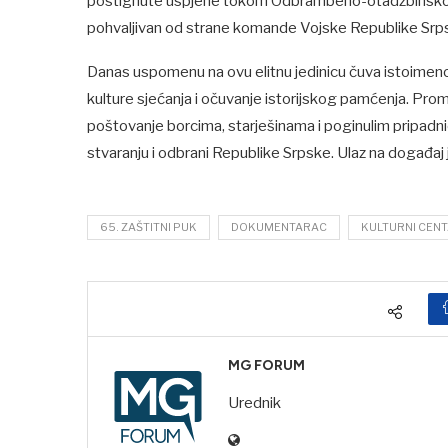
postignute uspjehe tokom Odbrambeno-otadžbinskog 
pohvaljivan od strane komande Vojske Republike Srp
Danas uspomenu na ovu elitnu jedinicu čuva istoimeno
kulture sjećanja i očuvanje istorijskog pamćenja. Promoc
poštovanje borcima, starješinama i poginulim pripadnic
stvaranju i odbrani Republike Srpske. Ulaz na događaj 
65. ZAŠTITNI PUK
DOKUMENTARAC
KULTURNI CENT
MG FORUM
Urednik