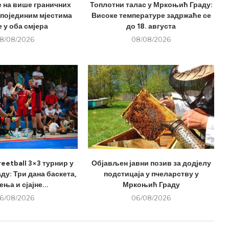
е на више граничних
Топлотни талас у Мркоњић Граду:
 појединим мјестима
Високе температуре задржаће се
 у оба смјера
до 18. августа
8/08/2026
08/08/2026
eetball 3×3 турнир у
Објављен јавни позив за додјелу
у: Три дана баскета,
подстицаја у пчеларству у
ња и сјајне...
Мркоњић Граду
6/08/2026
06/08/2026