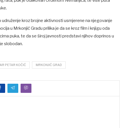
rata, puk je odlikovan Ordenom Nemanjića, te više puta
ske.
 udruženje kroz brojne aktivnosti usmjerene na njegovanje
ija u Mrkonjić Gradu prilika je da se kroz film i knjigu oda
ima puka, te da se široj javnosti predstavi njihov doprinos u
je slobodan.
AR PETAR KOČIĆ
MRKONJIĆ GRAD