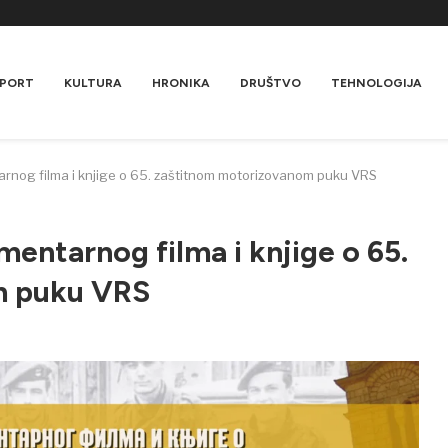
PORT
KULTURA
HRONIKA
DRUŠTVO
TEHNOLOGIJA
rnog filma i knjige o 65. zaštitnom motorizovanom puku VRS
ntarnog filma i knjige o 65.
m puku VRS