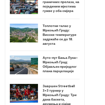
граничних прелаза, на
појединим мјестима
гужве у оба смјера
Топлотни талас у
Мркоњић Граду:
Високе температуре
задржаће се до 18.
августа
Ауто-пут Бања Лука–
Мркоњић Град:
Објављен приједлог
плана парцелације
Завршен Streetball
3×3 турнир у
Мркоњић Граду: Три
дана баскета,
дружења и сјајне