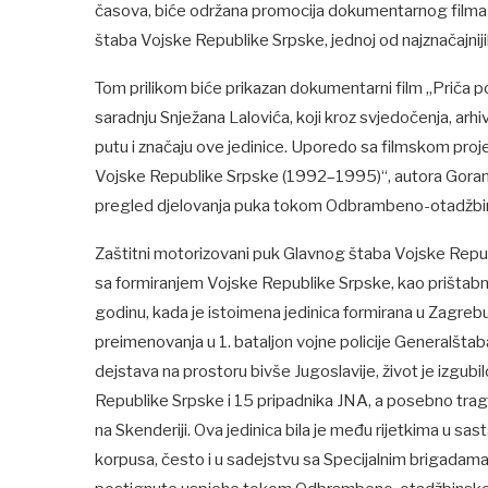
časova, biće održana promocija dokumentarnog filma
štaba Vojske Republike Srpske, jednoj od najznačajnijih
Tom prilikom biće prikazan dokumentarni film „Priča po
saradnju Snježana Lalovića, koji kroz svjedočenja, arh
putu i značaju ove jedinice. Uporedo sa filmskom proj
Vojske Republike Srpske (1992–1995)“, autora Gorana 
pregled djelovanja puka tokom Odbrambeno-otadžbi
Zaštitni motorizovani puk Glavnog štaba Vojske Repub
sa formiranjem Vojske Republike Srpske, kao prištabna
godinu, kada je istoimena jedinica formirana u Zagrebu
preimenovanja u 1. bataljon vojne policije Generalštab
dejstava na prostoru bivše Jugoslavije, život je izgubi
Republike Srpske i 15 pripadnika JNA, a posebno tragič
na Skenderiji. Ova jedinica bila je među rijetkima u sa
korpusa, često i u sadejstvu sa Specijalnim brigadama