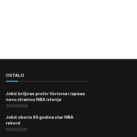
OSTALO
Jokić briljirao protiv Voriorsa i ispisao
novu stranicu NBA istorije
30/03/2026
Jokić oborio 65 godina star NBA
rekord
10/03/2026