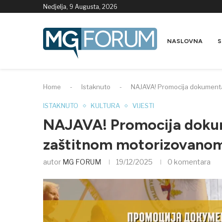
Nedjelja, 9 Augusta, 2026
NASLOVNA
S
Home
-
Istaknuto
-
NAJAVA! Promocija dokumenta
ISTAKNUTO
KULTURA
VIJESTI
NAJAVA! Promocija dokume
zaštitnom motorizovano
autor
MG FORUM
19/12/2025
0 komentara