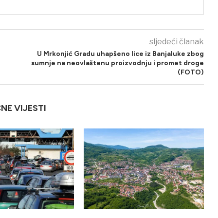
sljedeći članak
U Mrkonjić Gradu uhapšeno lice iz Banjaluke zbog
sumnje na neovlaštenu proizvodnju i promet droge
(FOTO)
ČNE VIJESTI