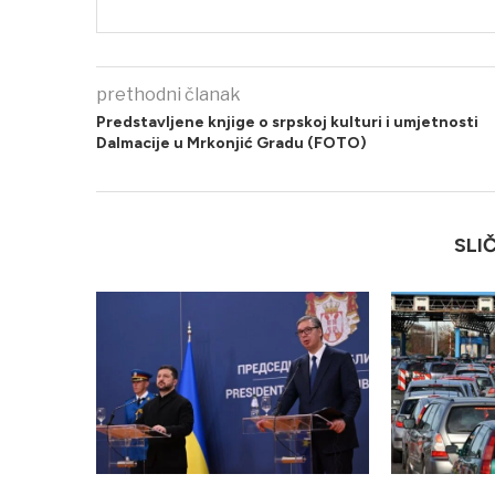
prethodni članak
Predstavljene knjige o srpskoj kulturi i umjetnosti
Dalmacije u Mrkonjić Gradu (FOTO)
SLI