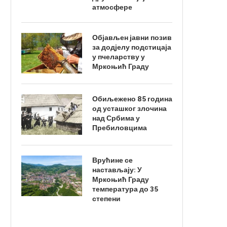
атмосфере
Објављен јавни позив
за додјелу подстицаја
у пчеларству у
Мркоњић Граду
Обиљежено 85 година
од усташког злочина
над Србима у
Пребиловцима
Врућине се
настављају: У
Мркоњић Граду
температура до 35
степени