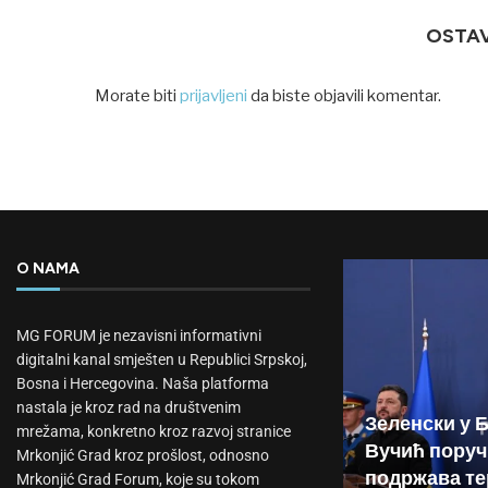
OSTA
Morate biti
prijavljeni
da biste objavili komentar.
O NAMA
MG FORUM je nezavisni informativni
digitalni kanal smješten u Republici Srpskoj,
Bosna i Hercegovina. Naša platforma
nastala je kroz rad na društvenim
Зеленски у 
mrežama, konkretno kroz razvoj stranice
Вучић поруч
Mrkonjić Grad kroz prošlost, odnosno
подржава те
Mrkonjić Grad Forum, koje su tokom