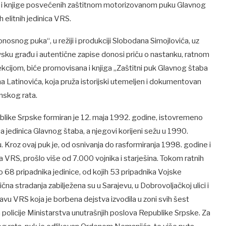
 i knjige posvećenih zaštitnom motorizovanom puku Glavnog
 elitnih jedinica VRS.
nosnog puka“, u režiji i produkciji Slobodana Simojlovića, uz
ivsku građu i autentične zapise donosi priču o nastanku, ratnom
ekcijom, biće promovisana i knjiga „Zaštitni puk Glavnog štaba
Latinovića, koja pruža istorijski utemeljen i dokumentovan
nskog rata.
like Srpske formiran je 12. maja 1992. godine, istovremeno
 jedinica Glavnog štaba, a njegovi korijeni sežu u 1990.
. Kroz ovaj puk je, od osnivanja do rasformiranja 1998. godine i
a VRS, prošlo više od 7.000 vojnika i starješina. Tokom ratnih
lo 68 pripadnika jedinice, od kojih 53 pripadnika Vojske
na stradanja zabilježena su u Sarajevu, u Dobrovoljačkoj ulici i
stavu VRS koja je borbena dejstva izvodila u zoni svih šest
 policije Ministarstva unutrašnjih poslova Republike Srpske. Za