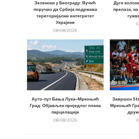
Зеленски у Београду: Вучић
Дуге колон
поручио да Србија подржава
прелаза, на
територијални интегритет
гужве
Украјине
0
08/08/2026
Ауто-пут Бања Лука–Мркоњић
Завршен Str
Град: Објављен приједлог плана
Мркоњић Град
парцелације
друже
08/08/2026
0