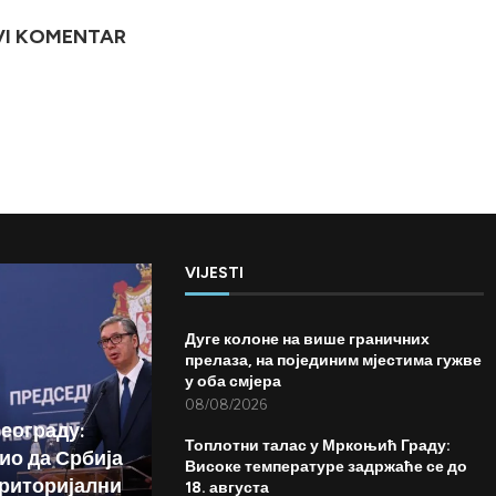
VI KOMENTAR
VIJESTI
Дуге колоне на више граничних
прелаза, на појединим мјестима гужве
у оба смјера
08/08/2026
Београду:
Топлотни талас у Мркоњић Граду:
ио да Србија
Високе температуре задржаће се до
риторијални
18. августа