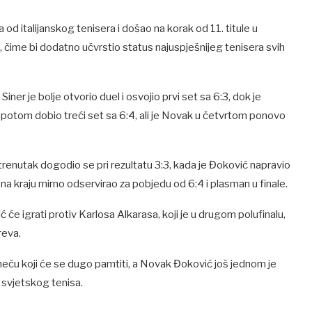
 od italijanskog tenisera i došao na korak od 11. titule u
ri, čime bi dodatno učvrstio status najuspješnijeg tenisera svih
ner je bolje otvorio duel i osvojio prvi set sa 6:3, dok je
e potom dobio treći set sa 6:4, ali je Novak u četvrtom ponovo
 trenutak dogodio se pri rezultatu 3:3, kada je Đoković napravio
na kraju mirno odservirao za pobjedu od 6:4 i plasman u finale.
ć će igrati protiv Karlosa Alkarasa, koji je u drugom polufinalu,
reva.
meču koji će se dugo pamtiti, a Novak Đoković još jednom je
 svjetskog tenisa.