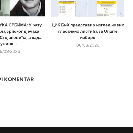
КА СРБИМА: У рату
ЦИК БиХ представио изглед нових
ла српског дјечака
гласачких листића за Опште
Стојановића, а сада
изборе
ужива...
06/08/2026
6/08/2026
VI KOMENTAR