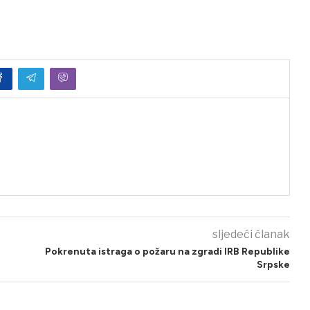
sljedeći članak
Pokrenuta istraga o požaru na zgradi IRB Republike
Srpske