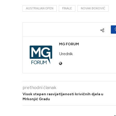
AUSTRALIAN OPEN
FINALE
NOVAK ĐOKOVIĆ
MG FORUM
Urednik
prethodni članak
Visok stepen rasvijetljenosti krivičnih djela u
Mrkonjić Gradu