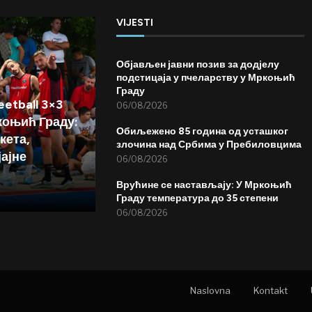
VIJESTI
Објављен јавни позив за додјелу
подстицаја у пчеларству у Мркоњић
Граду
etball 3×3
06/08/2026
коњић Граду:
Обиљежено 85 година од усташког
кета,
злочина над Србима у Пребиловцима
јајне
06/08/2026
Врућине се настављају: У Мркоњић
Граду температура до 35 степени
06/08/2026
Naslovna
Kontakt