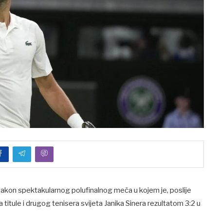
nakon spektakularnog polufinalnog meča u kojem je, poslije
 titule i drugog tenisera svijeta Janika Sinera rezultatom 3:2 u