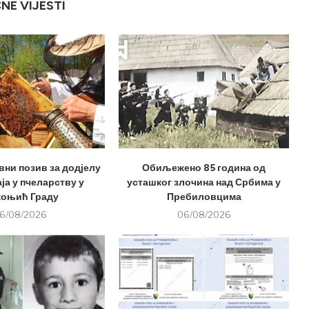
ČNE VIJESTI
вни позив за додјелу
Обиљежено 85 година од
ја у пчеларству у
усташког злочина над Србима у
оњић Граду
Пребиловцима
6/08/2026
06/08/2026