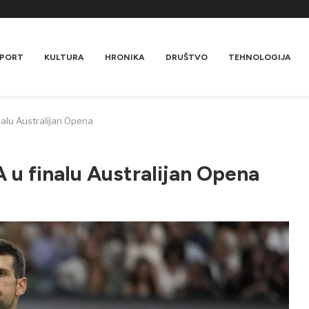
PORT
KULTURA
HRONIKA
DRUŠTVO
TEHNOLOGIJA
alu Australijan Opena
 finalu Australijan Opena