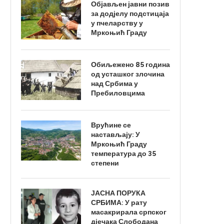
Објављен јавни позив
за додјелу подстицаја
у пчеларству у
Мркоњић Граду
Обиљежено 85 година
од усташког злочина
над Србима у
Пребиловцима
Врућине се
настављају: У
Мркоњић Граду
температура до 35
степени
ЈАСНА ПОРУКА
СРБИМА: У рату
масакрирала српског
дјечака Слободана