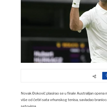
Novak Đoković plasirao se u finale Australijan opena 
više od četiri sata vrhunskog tenisa, savladao branioca
setovima.