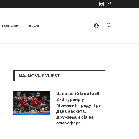
TURIZAM
BLOG
NAJNOVIJE VIJESTI
Завршен Streetball
3×3 турнир у
Мркоњић Граду: Три
дана баскета,
дружења и сјајне
атмосфере