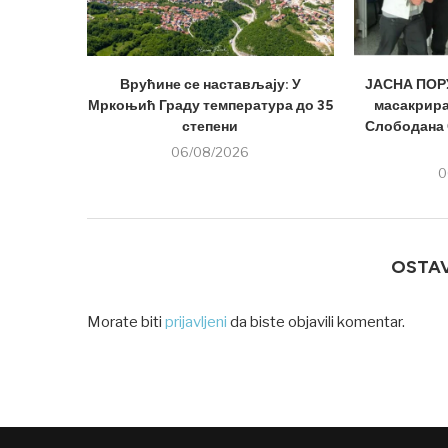
Врућине се настављају: У
ЈАСНА ПОРУ
Мркоњић Граду температура до 35
масакрира
степени
Слободана 
06/08/2026
0
OSTA
Morate biti
prijavljeni
da biste objavili komentar.