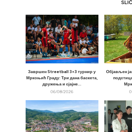
SLI
Завршен Streetball 3×3 турнир у
Објављен ја
Мркоњић Граду: Три дана баскета,
подстица
дружења и сјајне...
Мрк
06/08/2026
0