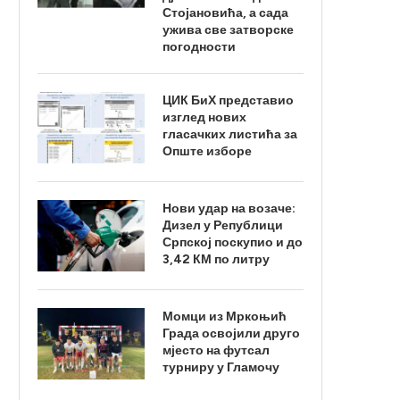
Стојановића, а сада
ужива све затворске
погодности
ЦИК БиХ представио
изглед нових
гласачких листића за
Опште изборе
Нови удар на возаче:
Дизел у Републици
Српској поскупио и до
3,42 КМ по литру
Момци из Мркоњић
Града освојили друго
мјесто на футсал
турниру у Гламочу