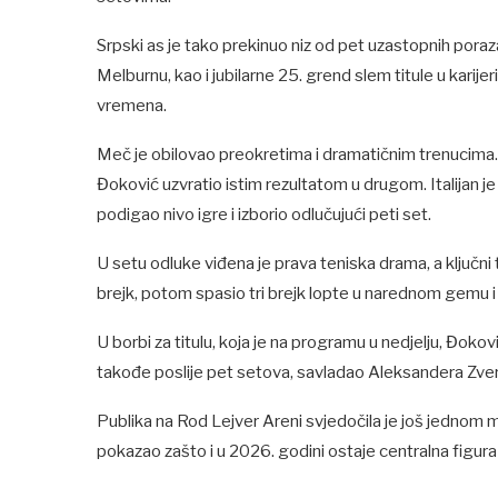
Srpski as je tako prekinuo niz od pet uzastopnih poraza
Melburnu, kao i jubilarne 25. grend slem titule u karije
vremena.
Meč je obilovao preokretima i dramatičnim trenucima. Si
Đoković uzvratio istim rezultatom u drugom. Italijan j
podigao nivo igre i izborio odlučujući peti set.
U setu odluke viđena je prava teniska drama, a ključni
brejk, potom spasio tri brejk lopte u narednom gemu i 
U borbi za titulu, koja je na programu u nedjelju, Đokovi
takođe poslije pet setova, savladao Aleksandera Zve
Publika na Rod Lejver Areni svjedočila je još jednom 
pokazao zašto i u 2026. godini ostaje centralna figura