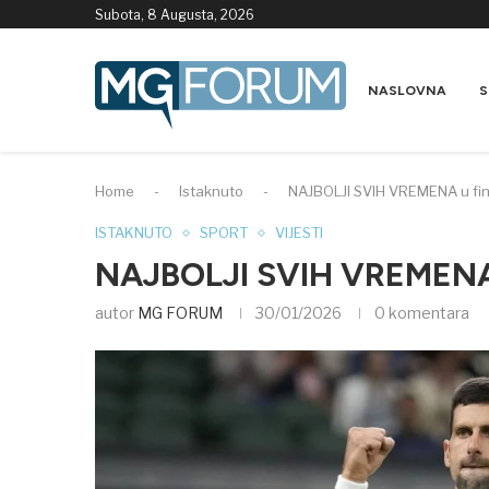
Subota, 8 Augusta, 2026
NASLOVNA
S
Home
-
Istaknuto
-
NAJBOLJI SVIH VREMENA u fin
ISTAKNUTO
SPORT
VIJESTI
NAJBOLJI SVIH VREMENA u
autor
MG FORUM
30/01/2026
0 komentara