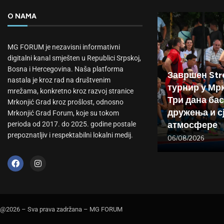
O NAMA
MG FORUM je nezavisni informativni
digitalni kanal smješten u Republici Srpskoj,
Bosna i Hercegovina. Naša platforma
Завршен Stre
nastala je kroz rad na društvenim
турнир у Мр
mrežama, konkretno kroz razvoj stranice
Три дана бас
Mrkonjić Grad kroz prošlost, odnosno
дружења и с
Mrkonjić Grad Forum, koje su tokom
атмосфере
perioda od 2017. do 2025. godine postale
prepoznatljiv i respektabilni lokalni medij.
06/08/2026
@2026 – Sva prava zadržana – MG FORUM