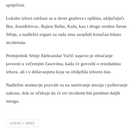
spriječeni.
Lokalni izbori održani su u deset gradova i opština, uključujući
Bor, Aranđelovac, Bajinu Baštu, Kulu, kao i druge sredine širom
Srbije, a nadležni organi za sada nisu saopštili konačan bilans
incidenata.
Predsjednik Srbije Aleksandar Vučić najavio je obraćanje
javnosti u večernjim časovima, kada će govoriti o rezultatima
izbora, ali i o dešavanjima koja su obilježila izborni dan.
Nadležne institucije pozvale su na smirivanje tenzija i poštovanje
zakona, dok se očekuje da će svi incidenti biti predmet daljih
istraga.
IZBORI U SRBIJI