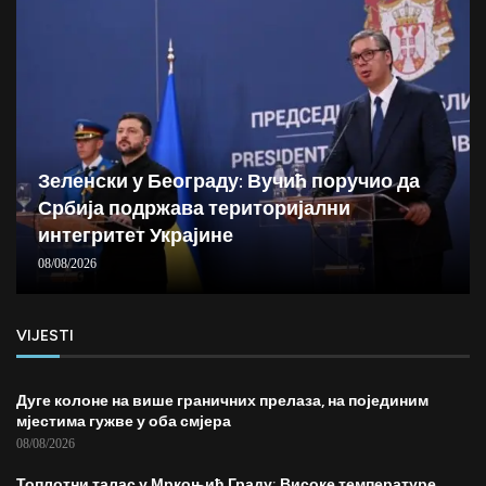
Зеленски у Београду: Вучић поручио да
Србија подржава територијални
интегритет Украјине
08/08/2026
VIJESTI
Дуге колоне на више граничних прелаза, на појединим
мјестима гужве у оба смјера
08/08/2026
Топлотни талас у Мркоњић Граду: Високе температуре