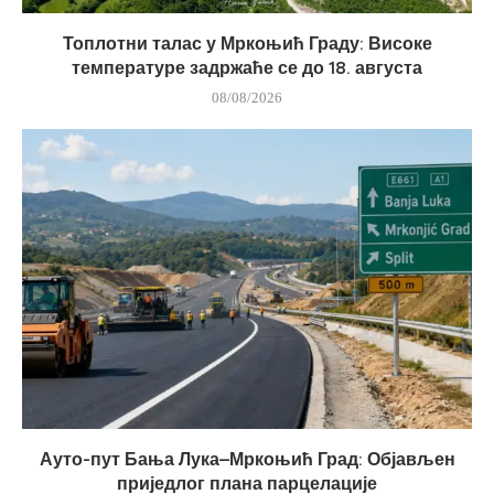
Топлотни талас у Мркоњић Граду: Високе
температуре задржаће се до 18. августа
08/08/2026
Ауто-пут Бања Лука–Мркоњић Град: Објављен
приједлог плана парцелације