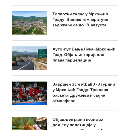
Топлотни талас у Мркоњић
Граду: Високе температуре
задржаће се до 18. августа
Ауто-пут Бања Лука–Мркоњић
Град: Објављен приједлог
плана парцелације
Завршен Streetball 3×3 турнир
у Мркоњић Граду: Три дана
баскета, дружења и сјајне
атмосфере
Објављен јавни позив за
додјелу подстицаја у