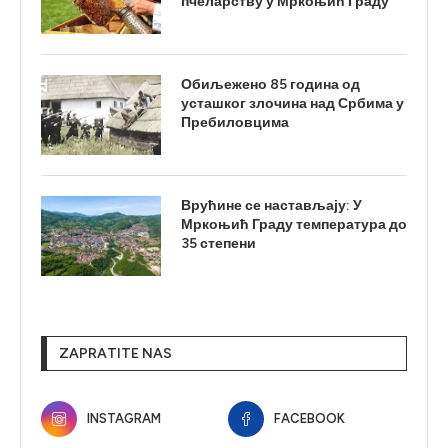
пчеларству у Мркоњић Граду
Обиљежено 85 година од
усташког злочина над Србима у
Пребиловцима
Врућине се настављају: У
Мркоњић Граду температура до
35 степени
ZAPRATITE NAS
INSTAGRAM
FACEBOOK