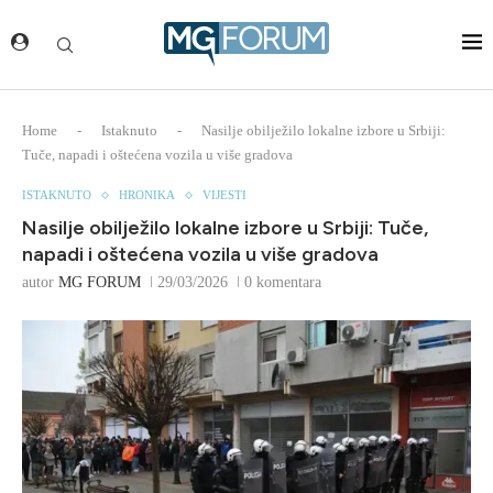
Home
-
Istaknuto
-
Nasilje obilježilo lokalne izbore u Srbiji:
Tuče, napadi i oštećena vozila u više gradova
ISTAKNUTO
HRONIKA
VIJESTI
Nasilje obilježilo lokalne izbore u Srbiji: Tuče,
napadi i oštećena vozila u više gradova
autor
MG FORUM
29/03/2026
0 komentara