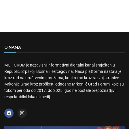
O NAMA
MG FORUM je nezavisni informativni digitalni kanal smješten u
Republici Srpskoj, Bosna i Hercegovina. Naša platforma nastala je
kroz rad na društvenim mrežama, konkretno kroz razvoj stranice
Mrkonjić Grad kroz prošlost, odnosno Mrkonjić Grad Forum, koje su
tokom perioda od 2017. do 2025. godine postale prepoznatljiv i
respektabilni lokalni medij.