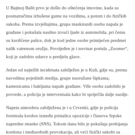
U Bajinoj Bašti prvo je došlo do oštećenja imovine, kada su
posmatračima izbušene gume na vozilima, a potom i do fizičkih
sukoba. Prema izvještajima, grupa maskiranih osoba napala je
građane i pokušala nasilno izvući ljude iz automobila, pri čemu
su korišćene palice, dok je kod jedne osobe primijećen predmet
nalik vatrenom oružju. Povrijeđen je i novinar portala „Zoomer“,
koji je zadobio udarce u predjelu glave.
Jedan od najtežih incidenata zabilježen je u Kuli, gdje su, prema
navodima pojedinih medija, grupe naoružane šipkama,
kamenicama i bakljama napale građane. Više osoba zadobilo je
povrede, a policija je intervenisala kako bi spriječila dalje nasilje.
Napeta atmosfera zabilježena je i u Crvenki, gdje je policija
formirala kordon između pristalica opozicije i članova Srpske
napredne stranke (SNS). Tokom dana bilo je pokušaja probijanja
kordona i međusobnih provokacija, ali veći fizički sukobi su