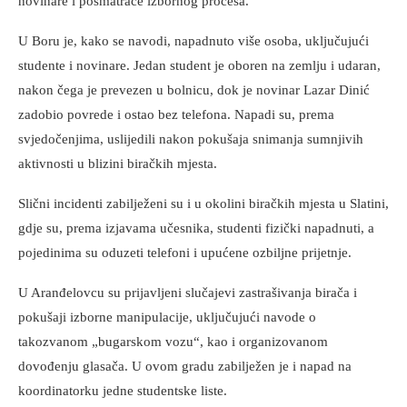
novinare i posmatrače izbornog procesa.
U Boru je, kako se navodi, napadnuto više osoba, uključujući
studente i novinare. Jedan student je oboren na zemlju i udaran,
nakon čega je prevezen u bolnicu, dok je novinar Lazar Dinić
zadobio povrede i ostao bez telefona. Napadi su, prema
svjedočenjima, uslijedili nakon pokušaja snimanja sumnjivih
aktivnosti u blizini biračkih mjesta.
Slični incidenti zabilježeni su i u okolini biračkih mjesta u Slatini,
gdje su, prema izjavama učesnika, studenti fizički napadnuti, a
pojedinima su oduzeti telefoni i upućene ozbiljne prijetnje.
U Aranđelovcu su prijavljeni slučajevi zastrašivanja birača i
pokušaji izborne manipulacije, uključujući navode o
takozvanom „bugarskom vozu“, kao i organizovanom
dovođenju glasača. U ovom gradu zabilježen je i napad na
koordinatorku jedne studentske liste.