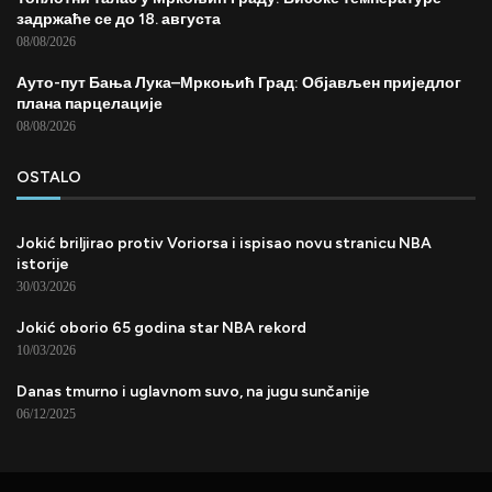
задржаће се до 18. августа
08/08/2026
Ауто-пут Бања Лука–Мркоњић Град: Објављен приједлог
плана парцелације
08/08/2026
OSTALO
Jokić briljirao protiv Voriorsa i ispisao novu stranicu NBA
istorije
30/03/2026
Jokić oborio 65 godina star NBA rekord
10/03/2026
Danas tmurno i uglavnom suvo, na jugu sunčanije
06/12/2025