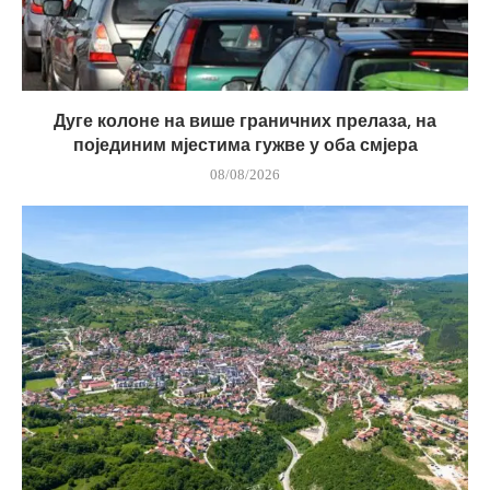
Дуге колоне на више граничних прелаза, на
појединим мјестима гужве у оба смјера
08/08/2026