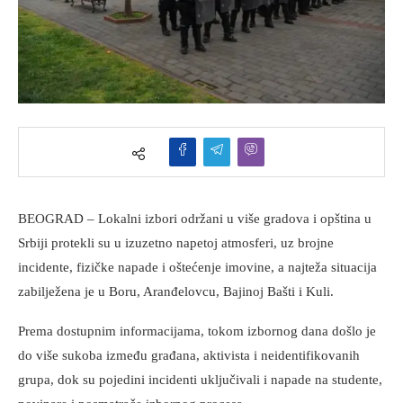
BEOGRAD – Lokalni izbori održani u više gradova i opština u
Srbiji protekli su u izuzetno napetoj atmosferi, uz brojne
incidente, fizičke napade i oštećenje imovine, a najteža situacija
zabilježena je u Boru, Aranđelovcu, Bajinoj Bašti i Kuli.
Prema dostupnim informacijama, tokom izbornog dana došlo je
do više sukoba između građana, aktivista i neidentifikovanih
grupa, dok su pojedini incidenti uključivali i napade na studente,