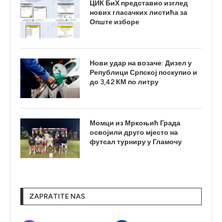
ЦИК БиХ представио изглед
нових гласачких листића за
Опште изборе
Нови удар на возаче: Дизел у
Републици Српској поскупио и
до 3,42 КМ по литру
Момци из Мркоњић Града
освојили друго мјесто на
футсал турниру у Гламочу
ZAPRATITE NAS