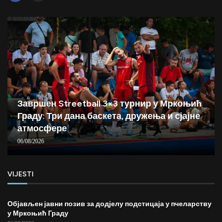
Завршен Streetball 3×3 турнир у Мркоњић
Граду: Три дана баскета, дружења и сјајне
атмосфере
06/08/2026
VIJESTI
Објављен јавни позив за додјелу подстицаја у пчеларству
у Мркоњић Граду