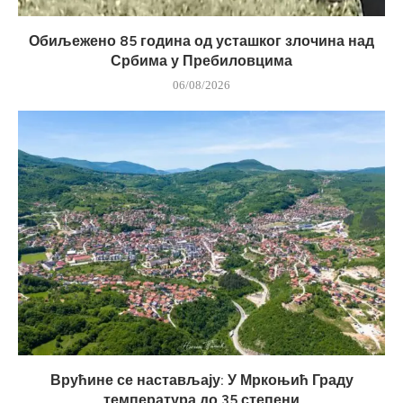
Обиљежено 85 година од усташког злочина над
Србима у Пребиловцима
06/08/2026
Врућине се настављају: У Мркоњић Граду
температура до 35 степени