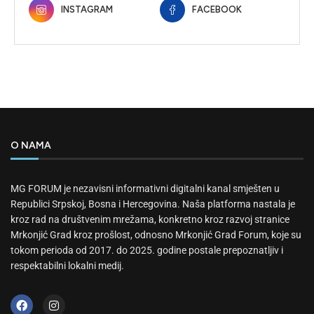
INSTAGRAM
FACEBOOK
O NAMA
MG FORUM je nezavisni informativni digitalni kanal smješten u
Republici Srpskoj, Bosna i Hercegovina. Naša platforma nastala je
kroz rad na društvenim mrežama, konkretno kroz razvoj stranice
Mrkonjić Grad kroz prošlost, odnosno Mrkonjić Grad Forum, koje su
tokom perioda od 2017. do 2025. godine postale prepoznatljiv i
respektabilni lokalni medij.