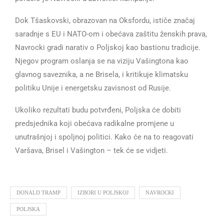
Dok Tšaskovski, obrazovan na Oksfordu, ističe značaj
saradnje s EU i NATO-om i obećava zaštitu ženskih prava,
Navrocki gradi narativ o Poljskoj kao bastionu tradicije.
Njegov program oslanja se na viziju Vašingtona kao
glavnog saveznika, a ne Brisela, i kritikuje klimatsku
politiku Unije i energetsku zavisnost od Rusije.
Ukoliko rezultati budu potvrđeni, Poljska će dobiti
predsjednika koji obećava radikalne promjene u
unutrašnjoj i spoljnoj politici. Kako će na to reagovati
Varšava, Brisel i Vašington – tek će se vidjeti.
DONALD TRAMP
IZBORI U POLJSKOJ
NAVROCKI
POLJSKA