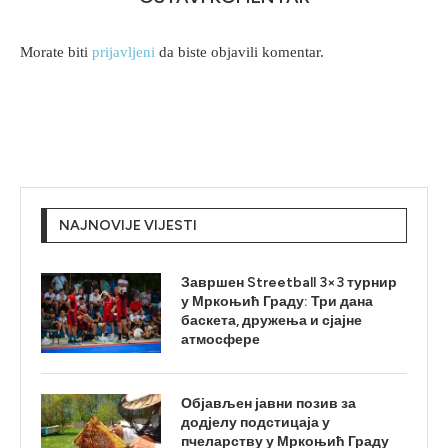
Morate biti
prijavljeni
da biste objavili komentar.
NAJNOVIJE VIJESTI
Завршен Streetball 3×3 турнир
у Мркоњић Граду: Три дана
баскета, дружења и сјајне
атмосфере
Објављен јавни позив за
додјелу подстицаја у
пчеларству у Мркоњић Граду