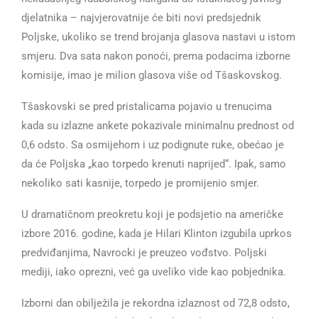
djelatnika – najvjerovatnije će biti novi predsjednik
Poljske, ukoliko se trend brojanja glasova nastavi u istom
smjeru. Dva sata nakon ponoći, prema podacima izborne
komisije, imao je milion glasova više od Tšaskovskog.
Tšaskovski se pred pristalicama pojavio u trenucima
kada su izlazne ankete pokazivale minimalnu prednost od
0,6 odsto. Sa osmijehom i uz podignute ruke, obećao je
da će Poljska „kao torpedo krenuti naprijed“. Ipak, samo
nekoliko sati kasnije, torpedo je promijenio smjer.
U dramatičnom preokretu koji je podsjetio na američke
izbore 2016. godine, kada je Hilari Klinton izgubila uprkos
predviđanjima, Navrocki je preuzeo vođstvo. Poljski
mediji, iako oprezni, već ga uveliko vide kao pobjednika.
Izborni dan obilježila je rekordna izlaznost od 72,8 odsto,