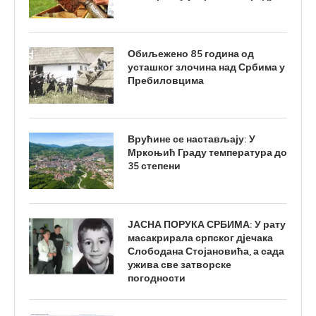
Обиљежено 85 година од
усташког злочина над Србима у
Пребиловцима
Врућине се настављају: У
Мркоњић Граду температура до
35 степени
ЈАСНА ПОРУКА СРБИМА: У рату
масакрирала српског дјечака
Слободана Стојановића, а сада
ужива све затворске
погодности