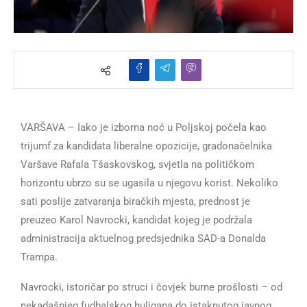
VARŠAVA – Iako je izborna noć u Poljskoj počela kao
trijumf za kandidata liberalne opozicije, gradonačelnika
Varšave Rafala Tšaskovskog, svjetla na političkom
horizontu ubrzo su se ugasila u njegovu korist. Nekoliko
sati poslije zatvaranja biračkih mjesta, prednost je
preuzeo Karol Navrocki, kandidat kojeg je podržala
administracija aktuelnog predsjednika SAD-a Donalda
Trampa.
Navrocki, istoričar po struci i čovjek burne prošlosti – od
nekadašnjeg fudbalskog huligana do istaknutog javnog