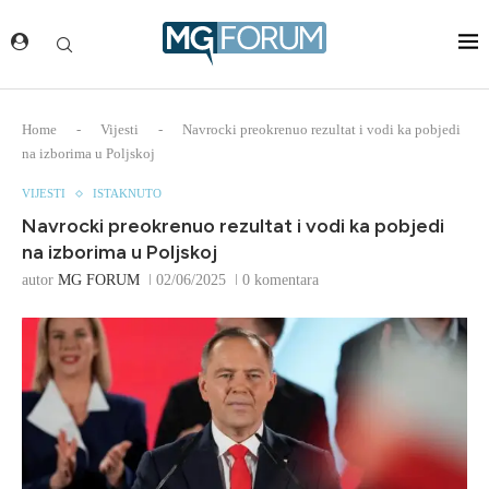
Home
-
Vijesti
-
Navrocki preokrenuo rezultat i vodi ka pobjedi
na izborima u Poljskoj
VIJESTI
ISTAKNUTO
Navrocki preokrenuo rezultat i vodi ka pobjedi
na izborima u Poljskoj
autor
MG FORUM
02/06/2025
0 komentara