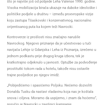
što je najviše još od pobjede Leha Valense 1990. godine.
Visoka mobilizacija birača ukazuje na duboke ideološke i
političke podjele u društvu – između proevropske vizije
koju zastupa Tšaskovski i konzervativnog, nacionalno
orijentisanog puta ka kojem teži Navrocki.
Kontroverze iz prošlosti nisu značajno narušile
Navrockog. Njegovo priznanje da je učestvovao u tuči
navijača Lehije iz Gdanjska i Leha iz Poznanja, izrečeno u
jednom podkastu prije drugog kruga izbora, tek je
kratkotrajno odjeknulo u javnosti. Optužbe za podvođenje
prostitutki tokom rada u hotelu, takođe nisu ostavile
trajne posljedice po njegov imidž.
„Pobijedićemo i spasićemo Poljsku. Nećemo dozvoliti
Donaldu Tusku da nastavi vladavinu koja nas je koštala
snova i ciljeva. Moramo da uspijemo, i znam da hoćemo“,
poručio je Navrocki u završnici kampanje.