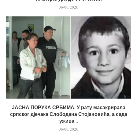
06/08/2026
ЈАСНА ПОРУКА СРБИМА: У рату масакрирала
српског дјечака Слободана Стојановића, а сада
ужива...
06/08/2026