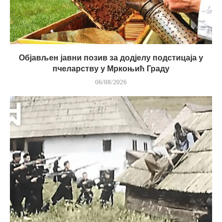
Објављен јавни позив за додјелу подстицаја у
пчеларству у Мркоњић Граду
06/08/2026