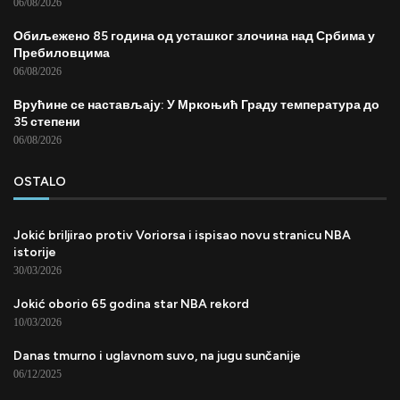
06/08/2026
Обиљежено 85 година од усташког злочина над Србима у
Пребиловцима
06/08/2026
Врућине се настављају: У Мркоњић Граду температура до
35 степени
06/08/2026
OSTALO
Jokić briljirao protiv Voriorsa i ispisao novu stranicu NBA
istorije
30/03/2026
Jokić oborio 65 godina star NBA rekord
10/03/2026
Danas tmurno i uglavnom suvo, na jugu sunčanije
06/12/2025