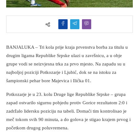
BANJALUKA – Tri kola prije kraja prvenstva borba za titulu u
drugim ligama Republike Srpske ulazi u završnicu, a u obje
grupe vodi se neizvjesna trka za prvo mjesto. Na zapadu su u
najboljoj poziciji Potkozarje i Ljubić, dok se na istoku za
šampionski pehar bore Majevica i Ilićka 01.
Potkozarje je u 23. kolu Druge lige Republike Srpske – grupa
zapad ostvarilo sigurnu pobjedu protiv Gorice rezultatom 2:0 i
zadržalo lidersku poziciju na tabeli. Domaći tim kontrolisao je
meč tokom svih 90 minuta, a do golova je stigao krajem prvog i
početkom drugog poluvremena.