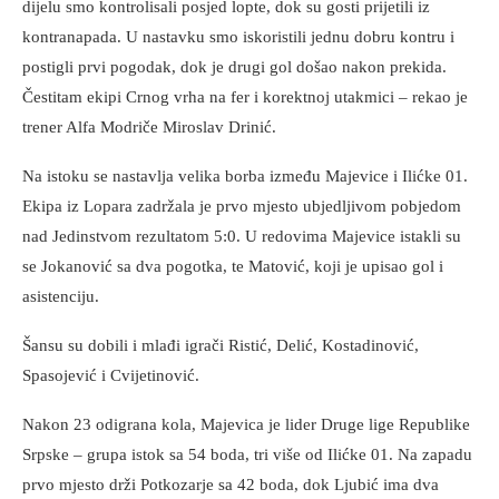
dijelu smo kontrolisali posjed lopte, dok su gosti prijetili iz
kontranapada. U nastavku smo iskoristili jednu dobru kontru i
postigli prvi pogodak, dok je drugi gol došao nakon prekida.
Čestitam ekipi Crnog vrha na fer i korektnoj utakmici – rekao je
trener Alfa Modriče Miroslav Drinić.
Na istoku se nastavlja velika borba između Majevice i Ilićke 01.
Ekipa iz Lopara zadržala je prvo mjesto ubjedljivom pobjedom
nad Jedinstvom rezultatom 5:0. U redovima Majevice istakli su
se Jokanović sa dva pogotka, te Matović, koji je upisao gol i
asistenciju.
Šansu su dobili i mlađi igrači Ristić, Delić, Kostadinović,
Spasojević i Cvijetinović.
Nakon 23 odigrana kola, Majevica je lider Druge lige Republike
Srpske – grupa istok sa 54 boda, tri više od Ilićke 01. Na zapadu
prvo mjesto drži Potkozarje sa 42 boda, dok Ljubić ima dva