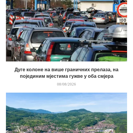
Дуге колоне на више граничних прелаза, на
појединим мјестима гужве у оба смјера
08/08/2026