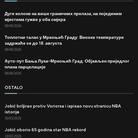
Дуге колоне на више граничних прелаза, на појединим
мјестима гужве у оба смјера
08/08/2026
Топлотни талас у Мркоњић Граду: Високе температуре
задржаће се до 18. августа
08/08/2026
Ауто-пут Бања Лука–Мркоњић Град: Објављен приједлог
плана парцелације
08/08/2026
OSTALO
Jokić briljirao protiv Voriorsa i ispisao novu stranicu NBA
istorije
30/03/2026
Jokić oborio 65 godina star NBA rekord
10/03/2026