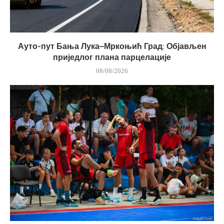
Ауто-пут Бања Лука–Мркоњић Град: Објављен
приједлог плана парцелације
08/08/2026