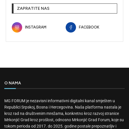
ZAPRATITE NAS
INSTAGRAM
FACEBOOK
O NAMA
MG FORUM je nezavisni informativni digitalni kanal smješten u
Republici Srpskoj, Bosna i Hercegovina. Naša platforma nastala je
kroz rad na društvenim mrežama, konkretno kroz razvoj stranice
Mrkonjić Grad kroz prošlost, odnosno Mrkonjić Grad Forum, koje su
tokom perioda od 2017. do 2025. godine postale prepoznatljiv i