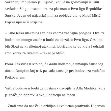
Važan trijumf upisao je i Ljubić, koji je na gostovanju u Trnu
savladao Slogu i ostao u trci za plasman u Prvu ligu Republike
Srpske. Jedan od najzaslužnijih za pobjedu bio je Miloš Mišić,
koji se upisao u strijelce.
– Jako teška utakmica i za nas veoma značajna pobjeda. Ova tri
boda nam mnogo znače u borbi za ulazak u Prvu ligu. Čestitao
bih Slogi na kvalitetnoj utakmici. Borićemo se do kraja i održali
smo korak za rivalom – rekao je Mišić.
Poraz Tekstilca u Mrkonjić Gradu dodatno je umanjio šanse tog
tima u šampionskoj trci, pa sada zaostaje pet bodova za vodećim
Potkozarjem.
Važne bodove u borbi za opstanak osvojila je Alfa Modriča, koja
je značajno popravila svoju poziciju na tabeli.
– Znali smo da nas čeka ozbiljan i kvalitetan protivnik. U prvom