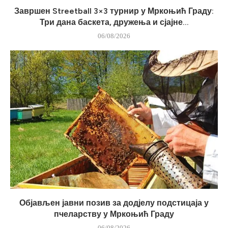
Завршен Streetball 3×3 турнир у Мркоњић Граду:
Три дана баскета, дружења и сјајне...
06/08/2026
Објављен јавни позив за додјелу подстицаја у
пчеларству у Мркоњић Граду
06/08/2026