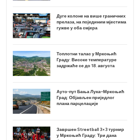
Дуге колоне на више граничних
прелаза, на појединим мјестима
гужве у оба смјера
Топлотни талас у Мркоњић
Граду: Високе температуре
задржаће се до 18. августа
Ауто-пут Бања Лука–Мркоњић
Град: Објављен приједлог
плана парцелације
Завршен Streetball 3×3 турнир
у Мркоњић Граду: Три дана