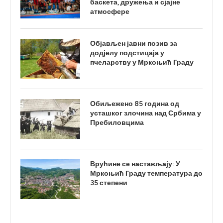
баскета, дружења и сјајне
атмосфере
Објављен јавни позив за
додјелу подстицаја у
пчеларству у Мркоњић Граду
Обиљежено 85 година од
усташког злочина над Србима у
Пребиловцима
Врућине се настављају: У
Мркоњић Граду температура до
35 степени