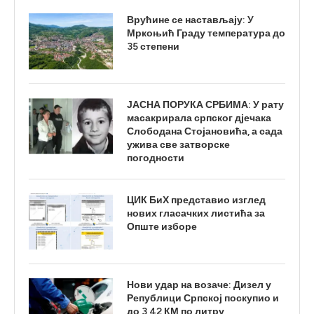
Врућине се настављају: У
Мркоњић Граду температура до
35 степени
ЈАСНА ПОРУКА СРБИМА: У рату
масакрирала српског дјечака
Слободана Стојановића, а сада
ужива све затворске
погодности
ЦИК БиХ представио изглед
нових гласачких листића за
Опште изборе
Нови удар на возаче: Дизел у
Републици Српској поскупио и
до 3,42 КМ по литру