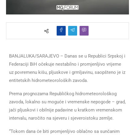
BANJALUKA/SARAJEVO – Danas se u Republici Srpskoj i
Federaciji BiH očekuje nestabilno i promjenljivo vrijeme
uz povremenu kišu, pljuskove i grmljavinu, saopšteno je iz
entitetskih hidrometeoroloških zavoda.
Prema prognozama Republičkog hidrometeorološkog
zavoda, lokalno su moguće i vremenske nepogode – grad,
jači pljuskovi i obilnije padavine u kratkom vremenskom
intervalu, naročito na sjeveru i sjeveroistoku zemlje.
“Tokom dana će biti promjenljivo oblačno sa sunčanim