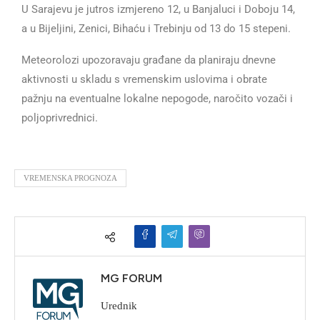
U Sarajevu je jutros izmjereno 12, u Banjaluci i Doboju 14,
a u Bijeljini, Zenici, Bihaću i Trebinju od 13 do 15 stepeni.
Meteorolozi upozoravaju građane da planiraju dnevne
aktivnosti u skladu s vremenskim uslovima i obrate
pažnju na eventualne lokalne nepogode, naročito vozači i
poljoprivrednici.
VREMENSKA PROGNOZA
MG FORUM
Urednik