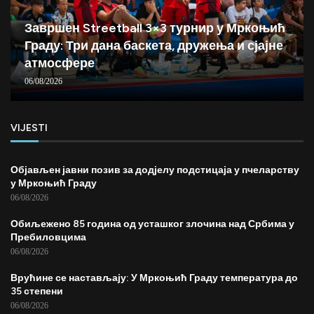
Завршен Streetball 3×3 турнир у Мркоњић
Граду: Три дана баскета, дружења и сјајне
атмосфере
06/08/2026
VIJESTI
Објављен јавни позив за додјелу подстицаја у пчеларству
у Мркоњић Граду
06/08/2026
Обиљежено 85 година од усташког злочина над Србима у
Пребиловцима
06/08/2026
Врућине се настављају: У Мркоњић Граду температура до
35 степени
06/08/2026