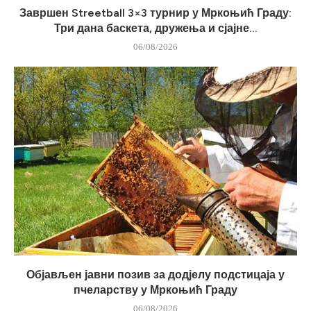
Завршен Streetball 3×3 турнир у Мркоњић Граду:
Три дана баскета, дружења и сјајне...
06/08/2026
Објављен јавни позив за додјелу подстицаја у
пчеларству у Мркоњић Граду
06/08/2026