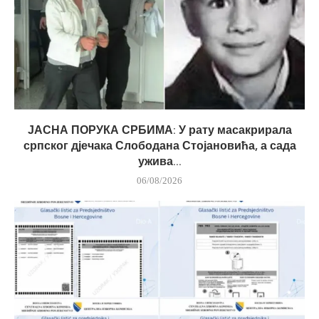
ЈАСНА ПОРУКА СРБИМА: У рату масакрирала
српског дјечака Слободана Стојановића, а сада
ужива...
06/08/2026