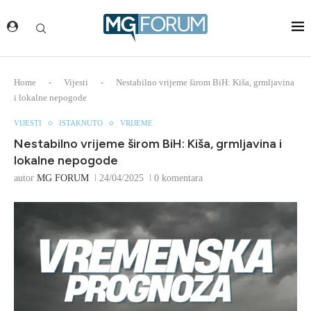
Home
-
Vijesti
-
Nestabilno vrijeme širom BiH: Kiša, grmljavina
i lokalne nepogode
VIJESTI
ISTAKNUTO
VRIJEME
Nestabilno vrijeme širom BiH: Kiša, grmljavina i
lokalne nepogode
autor
MG FORUM
24/04/2025
0 komentara