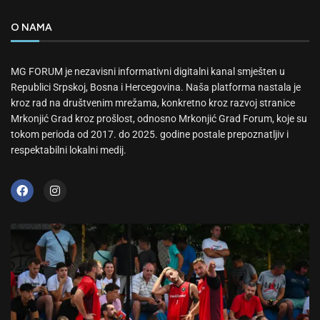
O NAMA
MG FORUM je nezavisni informativni digitalni kanal smješten u
Republici Srpskoj, Bosna i Hercegovina. Naša platforma nastala je
kroz rad na društvenim mrežama, konkretno kroz razvoj stranice
Mrkonjić Grad kroz prošlost, odnosno Mrkonjić Grad Forum, koje su
tokom perioda od 2017. do 2025. godine postale prepoznatljiv i
respektabilni lokalni medij.