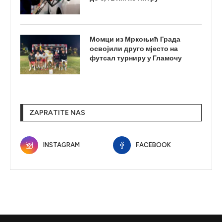
Момци из Мркоњић Града
освојили друго мјесто на
футсал турниру у Гламочу
ZAPRATITE NAS
INSTAGRAM
FACEBOOK