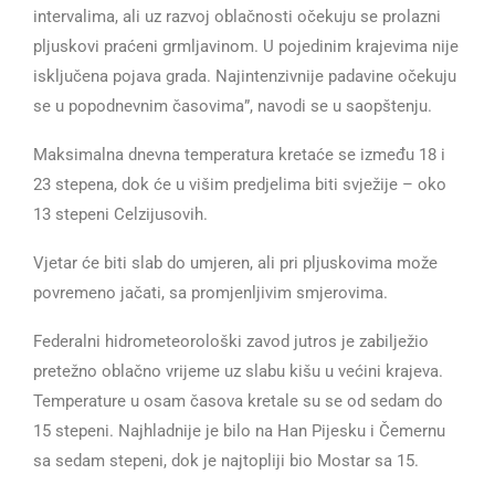
intervalima, ali uz razvoj oblačnosti očekuju se prolazni
pljuskovi praćeni grmljavinom. U pojedinim krajevima nije
isključena pojava grada. Najintenzivnije padavine očekuju
se u popodnevnim časovima”, navodi se u saopštenju.
Maksimalna dnevna temperatura kretaće se između 18 i
23 stepena, dok će u višim predjelima biti svježije – oko
13 stepeni Celzijusovih.
Vjetar će biti slab do umjeren, ali pri pljuskovima može
povremeno jačati, sa promjenljivim smjerovima.
Federalni hidrometeorološki zavod jutros je zabilježio
pretežno oblačno vrijeme uz slabu kišu u većini krajeva.
Temperature u osam časova kretale su se od sedam do
15 stepeni. Najhladnije je bilo na Han Pijesku i Čemernu
sa sedam stepeni, dok je najtopliji bio Mostar sa 15.