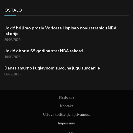
OSTALO
Jokić briljirao protiv Voriorsa i ispisao novu stranicu NBA
istorije
30/03/2026
Jokić oborio 65 godina star NBA rekord
10/03/2026
Danas tmurno i uglavnom suvo, na jugu sunčanije
06/12/2025
Naslovna
Kontakt
Uslovi korištenja i privatnost
Impressum