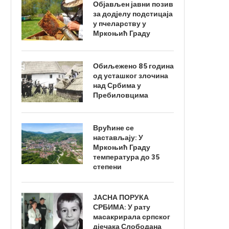
Објављен јавни позив
за додјелу подстицаја
у пчеларству у
Мркоњић Граду
Обиљежено 85 година
од усташког злочина
над Србима у
Пребиловцима
Врућине се
настављају: У
Мркоњић Граду
температура до 35
степени
ЈАСНА ПОРУКА
СРБИМА: У рату
масакрирала српског
дјечака Слободана