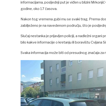
informacijama, posljednji put je viđen u blizini Mrkonji
godine, oko 17 časova.
Nakon tog vremena gubi mu se svaki trag. Prema do
zabilježeno je na navedenom području, što je posljednja
Slučaj nestanka je prijavljen policiji, a nadležni organi
bilo kakve informacije o kretanju ili boravištu Cvijana Si
Svaka informacija može biti od presudnog značaja za 