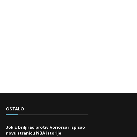
OSTALO
Jokić briljirao protiv Voriorsa i ispisao
novu stranicu NBA istorije