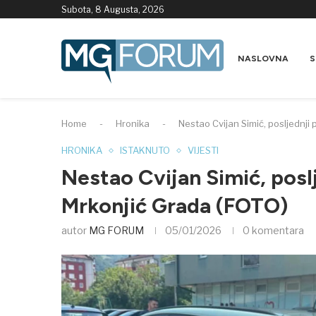
Subota, 8 Augusta, 2026
NASLOVNA
S
Home
-
Hronika
-
Nestao Cvijan Simić, posljednji 
HRONIKA
ISTAKNUTO
VIJESTI
Nestao Cvijan Simić, poslj
Mrkonjić Grada (FOTO)
autor
MG FORUM
05/01/2026
0 komentara