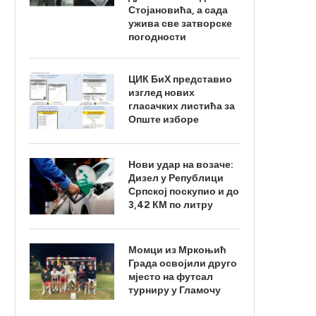
Стојановића, а сада
ужива све затворске
погодности
ЦИК БиХ представио
изглед нових
гласачких листића за
Опште изборе
Нови удар на возаче:
Дизел у Републици
Српској поскупио и до
3,42 КМ по литру
Момци из Мркоњић
Града освојили друго
мјесто на футсал
турниру у Гламочу