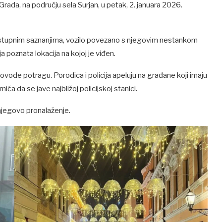
ć Grada, na području sela Surjan, u petak, 2. januara 2026.
stupnim saznanjima, vozilo povezano s njegovim nestankom
 poznata lokacija na kojoj je viđen.
 provode potragu. Porodica i policija apeluju na građane koji imaju
mića da se jave najbližoj policijskoj stanici.
njegovo pronalaženje.