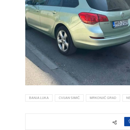
BANJA LUKA
CVIJAN SIMIĆ
MRKONJIĆ GRAD
N