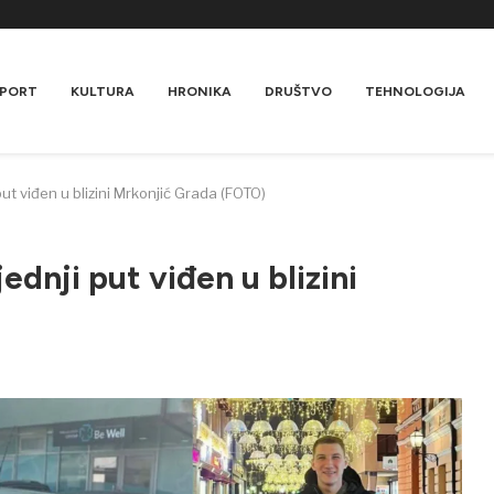
PORT
KULTURA
HRONIKA
DRUŠTVO
TEHNOLOGIJA
put viđen u blizini Mrkonjić Grada (FOTO)
ednji put viđen u blizini