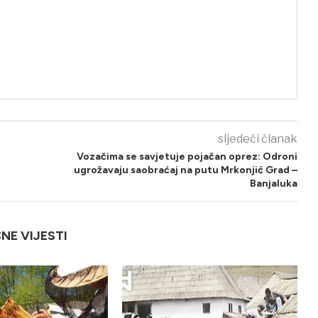
sljedeći članak
Vozačima se savjetuje pojačan oprez: Odroni
ugrožavaju saobraćaj na putu Mrkonjić Grad –
Banjaluka
ČNE VIJESTI