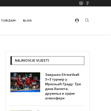
TURIZAM
BLOG
NAJNOVIJE VIJESTI
Завршен Streetball
3×3 турнир у
Мркоњић Граду: Три
дана баскета,
дружења и сјајне
атмосфере