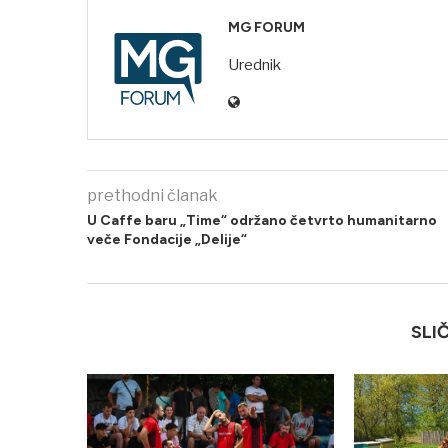
MG FORUM
Urednik
prethodni članak
U Caffe baru „Time“ održano četvrto humanitarno
veče Fondacije „Delije“
SLI