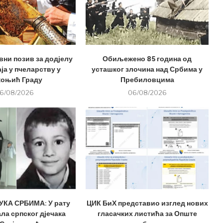
вни позив за додјелу
Обиљежено 85 година од
ја у пчеларству у
усташког злочина над Србима у
оњић Граду
Пребиловцима
6/08/2026
06/08/2026
КА СРБИМА: У рату
ЦИК БиХ представио изглед нових
ла српског дјечака
гласачких листића за Опште