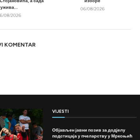
Стојановића, а сада
изборе
ужива...
06/08/2026
6/08/2026
VI KOMENTAR
VIJESTI
Објављен јавни позив за додјелу
подстицаја у пчеларству у Мркоњић