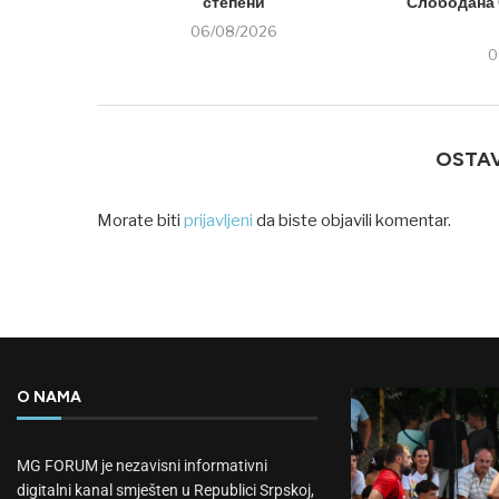
степени
Слободана 
06/08/2026
0
OSTA
Morate biti
prijavljeni
da biste objavili komentar.
O NAMA
MG FORUM je nezavisni informativni
digitalni kanal smješten u Republici Srpskoj,