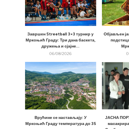
Завршен Streetball 3×3 турнир у
Објављен ја
Мркоњић Граду: Три дана баскета,
подстица
дружења и сјајне...
Мрк
06/08/2026
0
Врућине се настављају: У
ЈАСНА ПОРУ
Мркоњић Граду температура до 35
масакрира