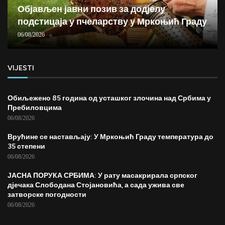
Објављен јавни позив за додјелу
подстицаја у пчеларству у Мркоњић Граду
06/08/2026
VIJESTI
Обиљежено 85 година од усташког злочина над Србима у
Пребиловцима
06/08/2026
Врућине се настављају: У Мркоњић Граду температура до
35 степени
06/08/2026
ЈАСНА ПОРУКА СРБИМА: У рату масакрирала српског
дјечака Слободана Стојановића, а сада ужива све
затворске погодности
06/08/2026