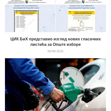
ЦИК БиХ представио изглед нових гласачких
листића за Опште изборе
06/08/2026