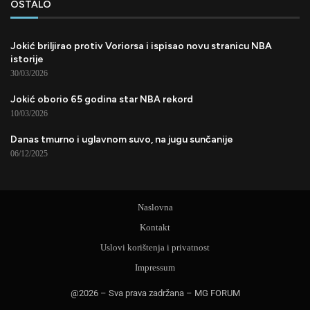
OSTALO
Jokić briljirao protiv Voriorsa i ispisao novu stranicu NBA
istorije
30/03/2026
Jokić oborio 65 godina star NBA rekord
10/03/2026
Danas tmurno i uglavnom suvo, na jugu sunčanije
06/12/2025
Naslovna
Kontakt
Uslovi korištenja i privatnost
Impressum
@2026 – Sva prava zadržana – MG FORUM