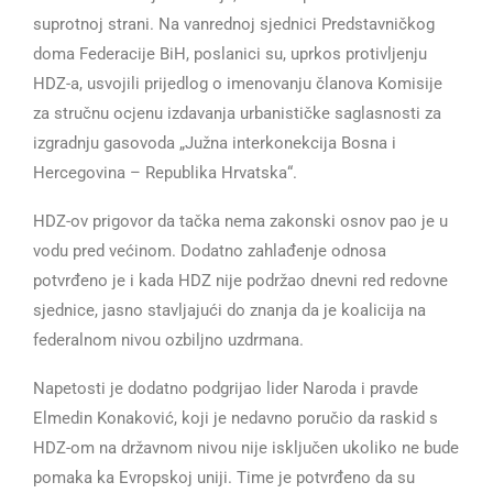
suprotnoj strani. Na vanrednoj sjednici Predstavničkog
doma Federacije BiH, poslanici su, uprkos protivljenju
HDZ-a, usvojili prijedlog o imenovanju članova Komisije
za stručnu ocjenu izdavanja urbanističke saglasnosti za
izgradnju gasovoda „Južna interkonekcija Bosna i
Hercegovina – Republika Hrvatska“.
HDZ-ov prigovor da tačka nema zakonski osnov pao je u
vodu pred većinom. Dodatno zahlađenje odnosa
potvrđeno je i kada HDZ nije podržao dnevni red redovne
sjednice, jasno stavljajući do znanja da je koalicija na
federalnom nivou ozbiljno uzdrmana.
Napetosti je dodatno podgrijao lider Naroda i pravde
Elmedin Konaković, koji je nedavno poručio da raskid s
HDZ-om na državnom nivou nije isključen ukoliko ne bude
pomaka ka Evropskoj uniji. Time je potvrđeno da su