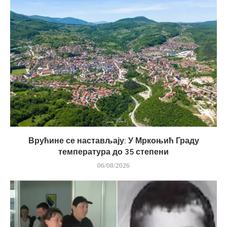
Врућине се настављају: У Мркоњић Граду
температура до 35 степени
06/08/2026