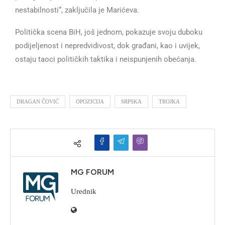
nestabilnosti“, zaključila je Marićeva.
Politička scena BiH, još jednom, pokazuje svoju duboku
podijeljenost i nepredvidivost, dok građani, kao i uvijek,
ostaju taoci političkih taktika i neispunjenih obećanja.
DRAGAN ČOVIĆ
OPOZICIJA
SRPSKA
TROJKA
MG FORUM
Urednik