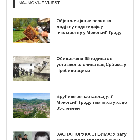
NAJNOVIJE VIJESTI
Објављен јавни позив за
додјелу подстицаја у
пчеларству у Мркоњић Граду
Обиљежено 85 година од
усташког злочина над Србима у
Пребиловцима
Врућине се настављају: У
Мркоњић Граду температура до
35 степени
ЈАСНА ПОРУКА СРБИМА: У рату