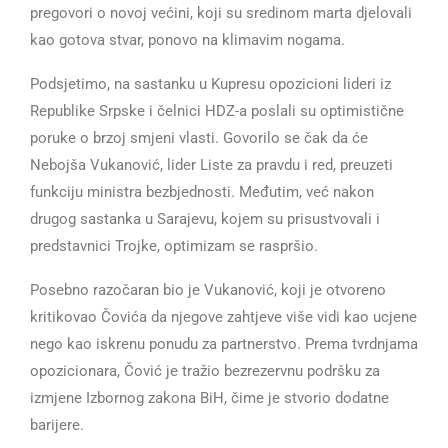
pregovori o novoj većini, koji su sredinom marta djelovali
kao gotova stvar, ponovo na klimavim nogama.
Podsjetimo, na sastanku u Kupresu opozicioni lideri iz
Republike Srpske i čelnici HDZ-a poslali su optimistične
poruke o brzoj smjeni vlasti. Govorilo se čak da će
Nebojša Vukanović, lider Liste za pravdu i red, preuzeti
funkciju ministra bezbjednosti. Međutim, već nakon
drugog sastanka u Sarajevu, kojem su prisustvovali i
predstavnici Trojke, optimizam se raspršio.
Posebno razočaran bio je Vukanović, koji je otvoreno
kritikovao Čovića da njegove zahtjeve više vidi kao ucjene
nego kao iskrenu ponudu za partnerstvo. Prema tvrdnjama
opozicionara, Čović je tražio bezrezervnu podršku za
izmjene Izbornog zakona BiH, čime je stvorio dodatne
barijere.