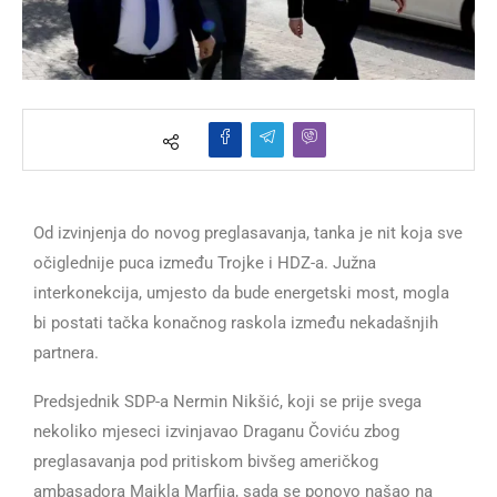
Od izvinjenja do novog preglasavanja, tanka je nit koja sve
očiglednije puca između Trojke i HDZ-a. Južna
interkonekcija, umjesto da bude energetski most, mogla
bi postati tačka konačnog raskola između nekadašnjih
partnera.
Predsjednik SDP-a Nermin Nikšić, koji se prije svega
nekoliko mjeseci izvinjavao Draganu Čoviću zbog
preglasavanja pod pritiskom bivšeg američkog
ambasadora Majkla Marfija, sada se ponovo našao na