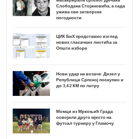
масакрирала српског дјечака
Слободана Стојановића, а сада
ужива све затворске
погодности
ЦИК БиХ представио изглед
нових гласачких листића за
Опште изборе
Нови удар на возаче: Дизел у
Републици Српској поскупио и
до 3,42 КМ по литру
Момци из Мркоњић Града
освојили друго мјесто на
футсал турниру у Гламочу