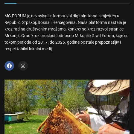
MG FORUM je nezavisni informativni digitalni kanal smješten u
Republici Srpskoj, Bosna i Hercegovina. Naša platforma nastala je
kroz rad na društvenim mrežama, konkretno kroz razvoj stranice
Mrkonjić Grad kroz prošlost, odnosno Mrkonjić Grad Forum, koje su
tokom perioda od 2017. do 2025. godine postale prepoznatljiv i
respektabilni lokalni medij.