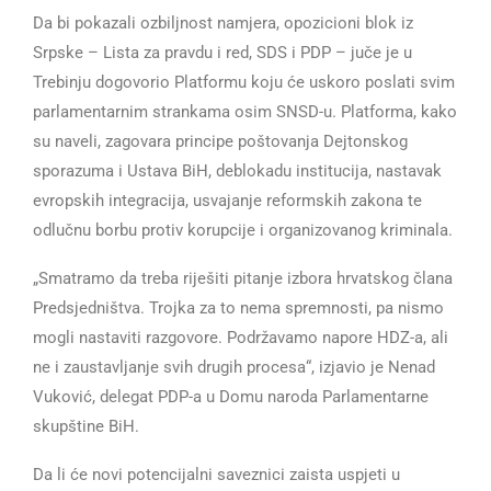
Da bi pokazali ozbiljnost namjera, opozicioni blok iz
Srpske – Lista za pravdu i red, SDS i PDP – juče je u
Trebinju dogovorio Platformu koju će uskoro poslati svim
parlamentarnim strankama osim SNSD-u. Platforma, kako
su naveli, zagovara principe poštovanja Dejtonskog
sporazuma i Ustava BiH, deblokadu institucija, nastavak
evropskih integracija, usvajanje reformskih zakona te
odlučnu borbu protiv korupcije i organizovanog kriminala.
„Smatramo da treba riješiti pitanje izbora hrvatskog člana
Predsjedništva. Trojka za to nema spremnosti, pa nismo
mogli nastaviti razgovore. Podržavamo napore HDZ-a, ali
ne i zaustavljanje svih drugih procesa“, izjavio je Nenad
Vuković, delegat PDP-a u Domu naroda Parlamentarne
skupštine BiH.
Da li će novi potencijalni saveznici zaista uspjeti u