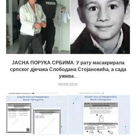
ЈАСНА ПОРУКА СРБИМА: У рату масакрирала
српског дјечака Слободана Стојановића, а сада
ужива...
06/08/2026