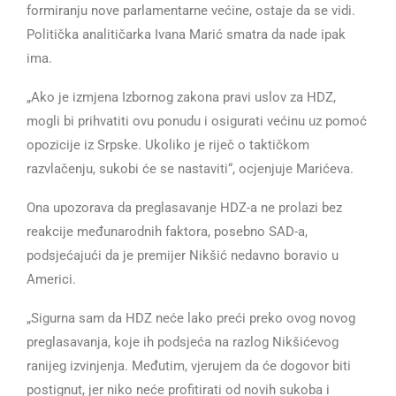
formiranju nove parlamentarne većine, ostaje da se vidi.
Politička analitičarka Ivana Marić smatra da nade ipak
ima.
„Ako je izmjena Izbornog zakona pravi uslov za HDZ,
mogli bi prihvatiti ovu ponudu i osigurati većinu uz pomoć
opozicije iz Srpske. Ukoliko je riječ o taktičkom
razvlačenju, sukobi će se nastaviti“, ocjenjuje Marićeva.
Ona upozorava da preglasavanje HDZ-a ne prolazi bez
reakcije međunarodnih faktora, posebno SAD-a,
podsjećajući da je premijer Nikšić nedavno boravio u
Americi.
„Sigurna sam da HDZ neće lako preći preko ovog novog
preglasavanja, koje ih podsjeća na razlog Nikšićevog
ranijeg izvinjenja. Međutim, vjerujem da će dogovor biti
postignut, jer niko neće profitirati od novih sukoba i