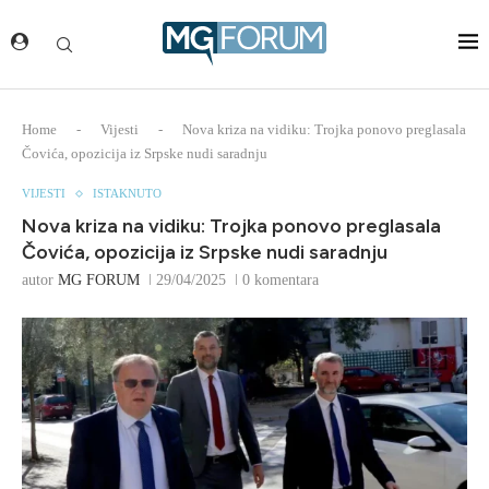
Home
-
Vijesti
-
Nova kriza na vidiku: Trojka ponovo preglasala
Čovića, opozicija iz Srpske nudi saradnju
VIJESTI
ISTAKNUTO
Nova kriza na vidiku: Trojka ponovo preglasala
Čovića, opozicija iz Srpske nudi saradnju
autor
MG FORUM
29/04/2025
0 komentara