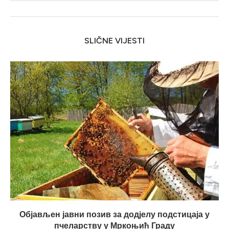
SLIČNE VIJESTI
Објављен јавни позив за додјелу подстицаја у
пчеларству у Мркоњић Граду