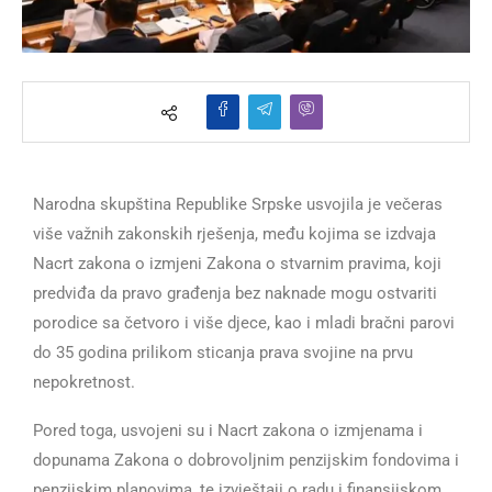
Narodna skupština Republike Srpske usvojila je večeras
više važnih zakonskih rješenja, među kojima se izdvaja
Nacrt zakona o izmjeni Zakona o stvarnim pravima, koji
predviđa da pravo građenja bez naknade mogu ostvariti
porodice sa četvoro i više djece, kao i mladi bračni parovi
do 35 godina prilikom sticanja prava svojine na prvu
nepokretnost.
Pored toga, usvojeni su i Nacrt zakona o izmjenama i
dopunama Zakona o dobrovoljnim penzijskim fondovima i
penzijskim planovima, te izvještaji o radu i finansijskom