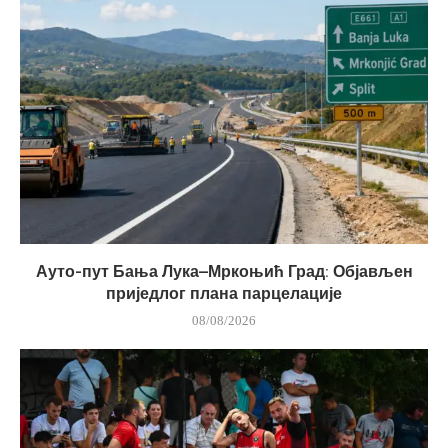
Ауто-пут Бања Лука–Мркоњић Град: Објављен
приједлог плана парцелације
08/08/2026