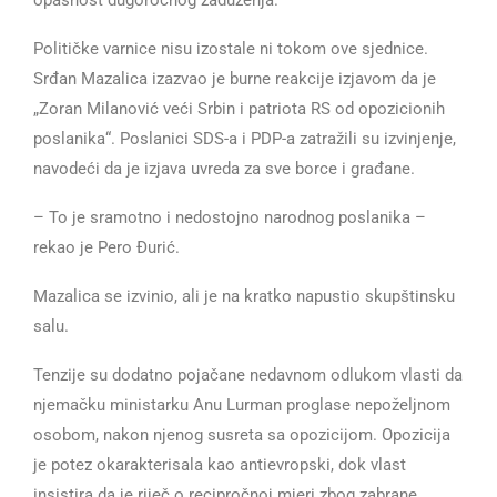
Političke varnice nisu izostale ni tokom ove sjednice.
Srđan Mazalica izazvao je burne reakcije izjavom da je
„Zoran Milanović veći Srbin i patriota RS od opozicionih
poslanika“. Poslanici SDS-a i PDP-a zatražili su izvinjenje,
navodeći da je izjava uvreda za sve borce i građane.
– To je sramotno i nedostojno narodnog poslanika –
rekao je Pero Đurić.
Mazalica se izvinio, ali je na kratko napustio skupštinsku
salu.
Tenzije su dodatno pojačane nedavnom odlukom vlasti da
njemačku ministarku Anu Lurman proglase nepoželjnom
osobom, nakon njenog susreta sa opozicijom. Opozicija
je potez okarakterisala kao antievropski, dok vlast
insistira da je riječ o recipročnoj mjeri zbog zabrane