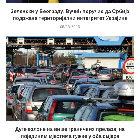
Зеленски у Београду: Вучић поручио да Србија
подржава територијални интегритет Украјине
08/08/2026
Дуге колоне на више граничних прелаза, на
појединим мјестима гужве у оба смјера