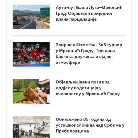
Ауто-пут Бања Лука–Мркоњић
Град: Објављен приједлог
плана парцелације
Завршен Streetball 3×3 турнир
у Мркоњић Граду: Три дана
баскета, дружења и сјајне
атмосфере
Објављен јавни позив за
додјелу подстицаја у
пчеларству у Мркоњић Граду
Обиљежено 85 година од
усташког злочина над Србима у
Пребиловцима