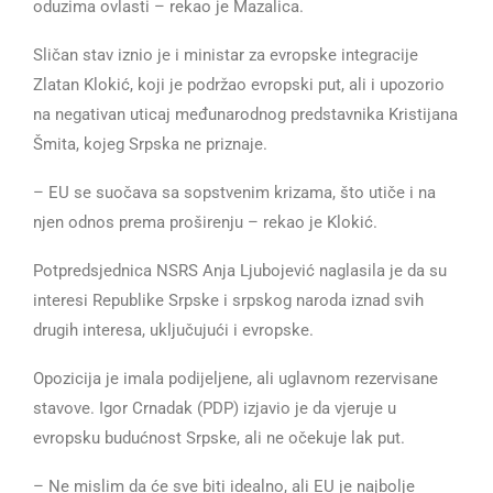
oduzima ovlasti – rekao je Mazalica.
Sličan stav iznio je i ministar za evropske integracije
Zlatan Klokić, koji je podržao evropski put, ali i upozorio
na negativan uticaj međunarodnog predstavnika Kristijana
Šmita, kojeg Srpska ne priznaje.
– EU se suočava sa sopstvenim krizama, što utiče i na
njen odnos prema proširenju – rekao je Klokić.
Potpredsjednica NSRS Anja Ljubojević naglasila je da su
interesi Republike Srpske i srpskog naroda iznad svih
drugih interesa, uključujući i evropske.
Opozicija je imala podijeljene, ali uglavnom rezervisane
stavove. Igor Crnadak (PDP) izjavio je da vjeruje u
evropsku budućnost Srpske, ali ne očekuje lak put.
– Ne mislim da će sve biti idealno, ali EU je najbolje