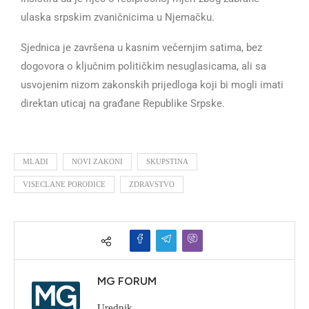
ulaska srpskim zvaničnicima u Njemačku.
Sjednica je završena u kasnim večernjim satima, bez
dogovora o ključnim političkim nesuglasicama, ali sa
usvojenim nizom zakonskih prijedloga koji bi mogli imati
direktan uticaj na građane Republike Srpske.
MLADI
NOVI ZAKONI
SKUPSTINA
VISECLANE PORODICE
ZDRAVSTVO
MG FORUM
Urednik