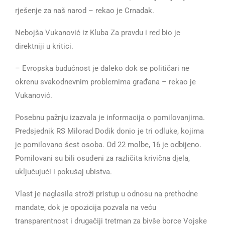
rješenje za naš narod – rekao je Crnadak.
Nebojša Vukanović iz Kluba Za pravdu i red bio je
direktniji u kritici.
– Evropska budućnost je daleko dok se političari ne
okrenu svakodnevnim problemima građana – rekao je
Vukanović.
Posebnu pažnju izazvala je informacija o pomilovanjima.
Predsjednik RS Milorad Dodik donio je tri odluke, kojima
je pomilovano šest osoba. Od 22 molbe, 16 je odbijeno.
Pomilovani su bili osuđeni za različita krivična djela,
uključujući i pokušaj ubistva.
Vlast je naglasila stroži pristup u odnosu na prethodne
mandate, dok je opozicija pozvala na veću
transparentnost i drugačiji tretman za bivše borce Vojske