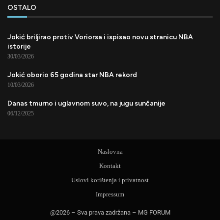
OSTALO
Jokić briljirao protiv Voriorsa i ispisao novu stranicu NBA
istorije
30/03/2026
Jokić oborio 65 godina star NBA rekord
10/03/2026
Danas tmurno i uglavnom suvo, na jugu sunčanije
06/12/2025
Naslovna
Kontakt
Uslovi korištenja i privatnost
Impressum
@2026 – Sva prava zadržana – MG FORUM