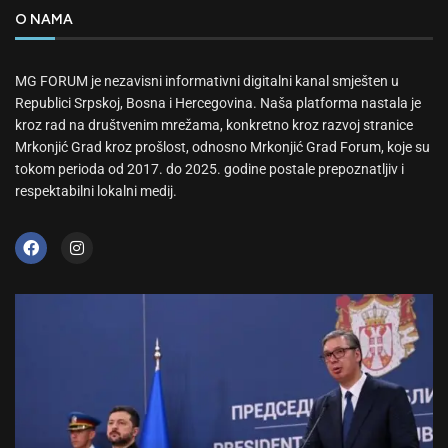
O NAMA
MG FORUM je nezavisni informativni digitalni kanal smješten u
Republici Srpskoj, Bosna i Hercegovina. Naša platforma nastala je
kroz rad na društvenim mrežama, konkretno kroz razvoj stranice
Mrkonjić Grad kroz prošlost, odnosno Mrkonjić Grad Forum, koje su
tokom perioda od 2017. do 2025. godine postale prepoznatljiv i
respektabilni lokalni medij.