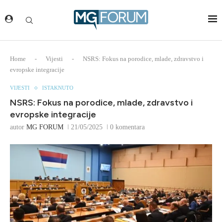
Home
-
Vijesti
-
NSRS: Fokus na porodice, mlade, zdravstvo i
evropske integracije
VIJESTI
ISTAKNUTO
NSRS: Fokus na porodice, mlade, zdravstvo i
evropske integracije
autor
MG FORUM
21/05/2025
0 komentara