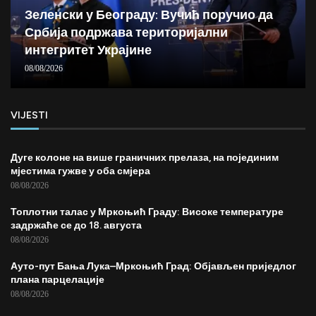
Зеленски у Београду: Вучић поручио да
Србија подржава територијални
интегритет Украјине
08/08/2026
VIJESTI
Дуге колоне на више граничних прелаза, на појединим
мјестима гужве у оба смјера
08/08/2026
Топлотни талас у Мркоњић Граду: Високе температуре
задржаће се до 18. августа
08/08/2026
Ауто-пут Бања Лука–Мркоњић Град: Објављен приједлог
плана парцелације
08/08/2026