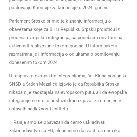
poslovanju Komisije za koncesije u 2024. godini.
Parlament Srpske primio je k znanju informaciju o
obavezama koje za BiH i Republiku Srpsku proističu iz
procesa evropskih integracija, sa posebnim osvrtom na
aktivnosti realizovane tokom godine. U istom paketu
razmatrana je i informacija o odlukama o pomilovanju
donesenim tokom 2024.
U raspravi o evropskim integracijama, šef Kluba poslanika
SNSD-a Srđan Mazalica izjavio je da Republika Srpska
nikada nije zaostajala na evropskom putu, ali da evropske
integracije ne smiju poslužiti kao izgovor za smanjenje
ustavnih nadležnosti entiteta.
– Ranije smo se obavezali da ćemo usklađivati
zakonodavstvo sa EU, ali nećemo dozvoliti da nam iko