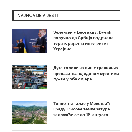
NAJNOVIJE VIJESTI
Зеленски у Београду: Вучић
поручио да Србија подржава
територијални интегритет
Украјине
Дуге колоне на више граничних
прелаза, на појединим мјестима
гужве у оба смјера
Топлотни талас у Мркоњић
Граду: Високе температуре
задржаће се до 18. августа