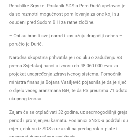
Republike Srpske. Poslanik SDS-a Pero Đurić apelovao je
da se razmotri mogućnost pomilovanja za one koji su
osuđeni pred Sudom BiH za ratne zločine.
– Oni su branili svoj narod i zaslužuju drugačiji odnos –
poručio je Đurić.
Narodna skupština prihvatila je i odluku o zaduženju RS
prema Svjetskoj banci u iznosu do 48.060.000 evra za
projekat unapređenja zdravstvenog sistema. Pomoćnik
ministra finansija Bojana Vasiljević pojasnila je da je riječ
o dijelu većeg aranžmana BiH, te da RS preuzima 71 odsto
ukupnog iznosa.
Zajam će se otplaćivati 32 godine, uz sedmogodišnji grejs
period i promjenjivu kamatu. Poslanici SNSD-a podržali su
mjeru, dok su iz SDS-a ukazali na predug rok otplate i
opasnost dugoročnog zaduženja.