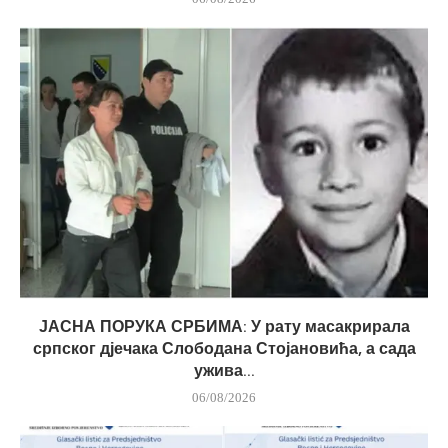
ЈАСНА ПОРУКА СРБИМА: У рату масакрирала
српског дјечака Слободана Стојановића, а сада
ужива...
06/08/2026