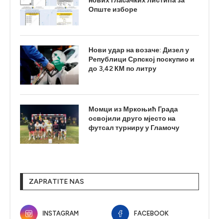
нових гласачких листића за
Опште изборе
Нови удар на возаче: Дизел у
Републици Српској поскупио и
до 3,42 КМ по литру
Момци из Мркоњић Града
освојили друго мјесто на
футсал турниру у Гламочу
ZAPRATITE NAS
INSTAGRAM
FACEBOOK