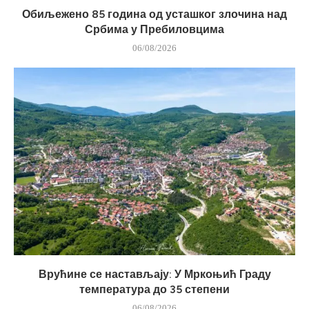
Обиљежено 85 година од усташког злочина над
Србима у Пребиловцима
06/08/2026
Врућине се настављају: У Мркоњић Граду
температура до 35 степени
06/08/2026