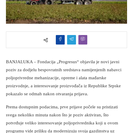
BANJALUKA – Fondacija „Progresus“ objavila je novi javni
poziv za dodjelu bespovratnih sredstava namijenjenih nabavci
poljoprivredne mehanizacije, opreme i alata mađarske
proizvodnje, a interesovanje proizvođača iz Republike Srpske
pokazalo se odmah nakon otvaranja prijava.
Prema dostupnim podacima, prve prijave počele su pristizati
svega nekoliko minuta nakon što je poziv aktiviran, što
potvrđuje veliko interesovanje poljoprivrednika koji u ovom
programu vide priliku da modernizuju svoja gazdinstva uz