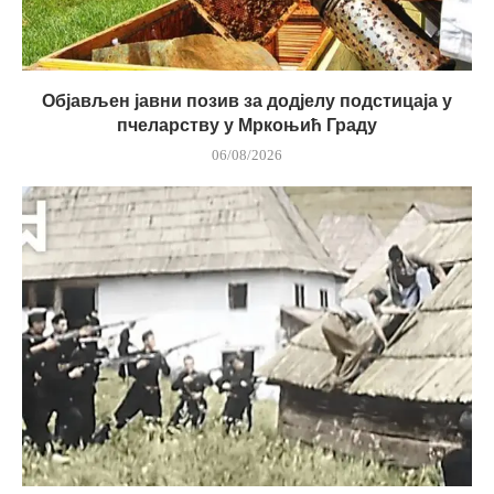
Објављен јавни позив за додјелу подстицаја у
пчеларству у Мркоњић Граду
06/08/2026