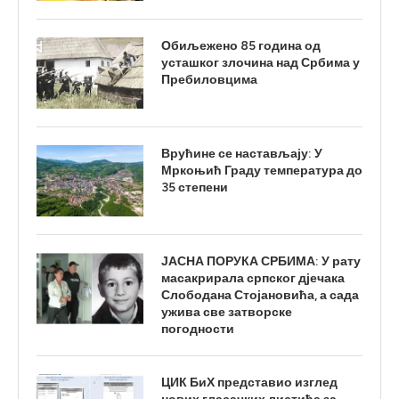
Обиљежено 85 година од
усташког злочина над Србима у
Пребиловцима
Врућине се настављају: У
Мркоњић Граду температура до
35 степени
ЈАСНА ПОРУКА СРБИМА: У рату
масакрирала српског дјечака
Слободана Стојановића, а сада
ужива све затворске
погодности
ЦИК БиХ представио изглед