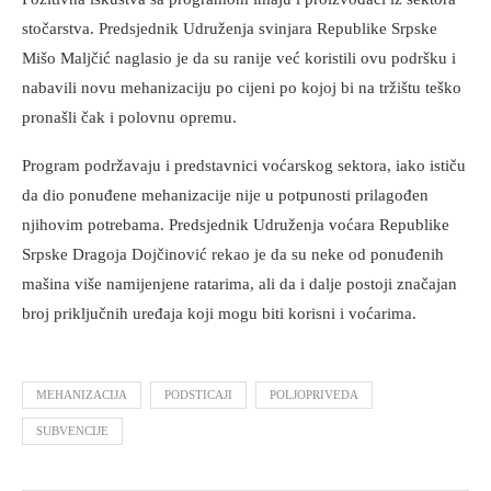
stočarstva. Predsjednik Udruženja svinjara Republike Srpske
Mišo Maljčić naglasio je da su ranije već koristili ovu podršku i
nabavili novu mehanizaciju po cijeni po kojoj bi na tržištu teško
pronašli čak i polovnu opremu.
Program podržavaju i predstavnici voćarskog sektora, iako ističu
da dio ponuđene mehanizacije nije u potpunosti prilagođen
njihovim potrebama. Predsjednik Udruženja voćara Republike
Srpske Dragoja Dojčinović rekao je da su neke od ponuđenih
mašina više namijenjene ratarima, ali da i dalje postoji značajan
broj priključnih uređaja koji mogu biti korisni i voćarima.
MEHANIZACIJA
PODSTICAJI
POLJOPRIVEDA
SUBVENCIJE