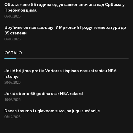
Обиљежено 85 година од усташког злочина над Србима у
Пребиловцима
06/08/2026
Врућине се настављају: У Мркоњић Граду температура до
35 степени
06/08/2026
OSTALO
Jokić briljirao protiv Voriorsa i ispisao novu stranicu NBA
istorije
30/03/2026
Jokić oborio 65 godina star NBA rekord
10/03/2026
Danas tmurno i uglavnom suvo, na jugu sunčanije
06/12/2025