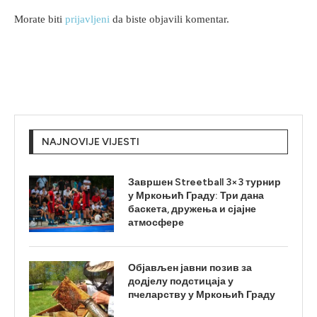
Morate biti
prijavljeni
da biste objavili komentar.
NAJNOVIJE VIJESTI
Завршен Streetball 3×3 турнир
у Мркоњић Граду: Три дана
баскета, дружења и сјајне
атмосфере
Објављен јавни позив за
додјелу подстицаја у
пчеларству у Мркоњић Граду