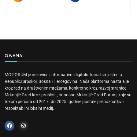
O NAMA
MG FORUM je nezavisni informativni digitalni kanal smješten u
Republici Srpskoj, Bosna i Hercegovina. Naša platforma nastala je
kroz rad na društvenim mrežama, konkretno kroz razvoj stranice
Mrkonjić Grad kroz prošlost, odnosno Mrkonjić Grad Forum, koje su
tokom perioda od 2017. do 2025. godine postale prepoznatljiv i
respektabilni lokalni medij.