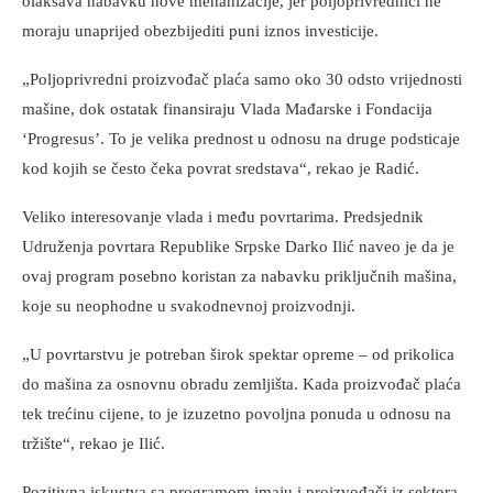
olakšava nabavku nove mehanizacije, jer poljoprivrednici ne
moraju unaprijed obezbijediti puni iznos investicije.
„Poljoprivredni proizvođač plaća samo oko 30 odsto vrijednosti
mašine, dok ostatak finansiraju Vlada Mađarske i Fondacija
‘Progresus’. To je velika prednost u odnosu na druge podsticaje
kod kojih se često čeka povrat sredstava“, rekao je Radić.
Veliko interesovanje vlada i među povrtarima. Predsjednik
Udruženja povrtara Republike Srpske Darko Ilić naveo je da je
ovaj program posebno koristan za nabavku priključnih mašina,
koje su neophodne u svakodnevnoj proizvodnji.
„U povrtarstvu je potreban širok spektar opreme – od prikolica
do mašina za osnovnu obradu zemljišta. Kada proizvođač plaća
tek trećinu cijene, to je izuzetno povoljna ponuda u odnosu na
tržište“, rekao je Ilić.
Pozitivna iskustva sa programom imaju i proizvođači iz sektora