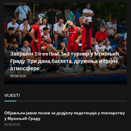
Завршен Streetball 3×3 турнир у Мркоњић
Граду: Три дана баскета, дружења и сјајне
атмосфере
06/08/2026
VIJESTI
Објављен јавни позив за додјелу подстицаја у пчеларству
у Мркоњић Граду
06/08/2026