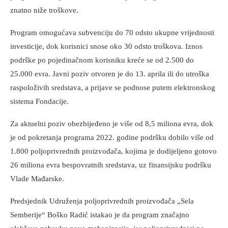
znatno niže troškove.
Program omogućava subvenciju do 70 odsto ukupne vrijednosti
investicije, dok korisnici snose oko 30 odsto troškova. Iznos
podrške po pojedinačnom korisniku kreće se od 2.500 do
25.000 evra. Javni poziv otvoren je do 13. aprila ili do utroška
raspoloživih sredstava, a prijave se podnose putem elektronskog
sistema Fondacije.
Za aktuelni poziv obezbijeđeno je više od 8,5 miliona evra, dok
je od pokretanja programa 2022. godine podršku dobilo više od
1.800 poljoprivrednih proizvođača, kojima je dodijeljeno gotovo
26 miliona evra bespovratnih sredstava, uz finansijsku podršku
Vlade Mađarske.
Predsjednik Udruženja poljoprivrednih proizvođača „Sela
Semberije“ Boško Radić istakao je da program značajno