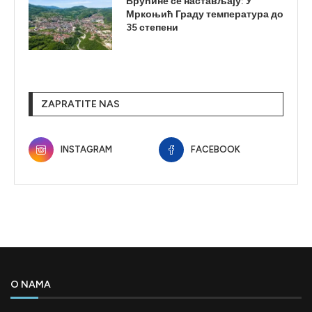
Врућине се настављају: У
Мркоњић Граду температура до
35 степени
ZAPRATITE NAS
INSTAGRAM
FACEBOOK
O NAMA