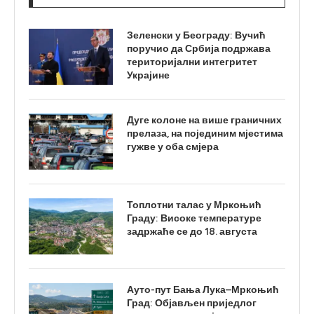
Зеленски у Београду: Вучић
поручио да Србија подржава
територијални интегритет
Украјине
Дуге колоне на више граничних
прелаза, на појединим мјестима
гужве у оба смјера
Топлотни талас у Мркоњић
Граду: Високе температуре
задржаће се до 18. августа
Ауто-пут Бања Лука–Мркоњић
Град: Објављен приједлог