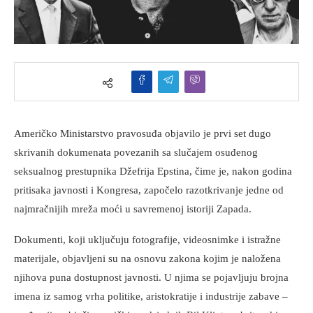
Američko Ministarstvo pravosuđa objavilo je prvi set dugo
skrivanih dokumenata povezanih sa slučajem osuđenog
seksualnog prestupnika Džefrija Epstina, čime je, nakon godina
pritisaka javnosti i Kongresa, započelo razotkrivanje jedne od
najmračnijih mreža moći u savremenoj istoriji Zapada.
Dokumenti, koji uključuju fotografije, videosnimke i istražne
materijale, objavljeni su na osnovu zakona kojim je naložena
njihova puna dostupnost javnosti. U njima se pojavljuju brojna
imena iz samog vrha politike, aristokratije i industrije zabave –