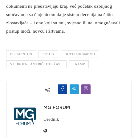
dokumenti ne predstavljaju kraj, već početak ozbiljnog
suočavanja sa činjenicom da je sistem decenijama štitio
zlostavljača – i one koji su mu, svjesno ili ne, omogućavali
pristup moći, novcu i žrtvama.
BIL KLINTON
EPSTIN
NOVI DOKUMENTI
SJEDINJENE AMERIČKE DRŽAVE
TRAMP
MG FORUM
Urednik