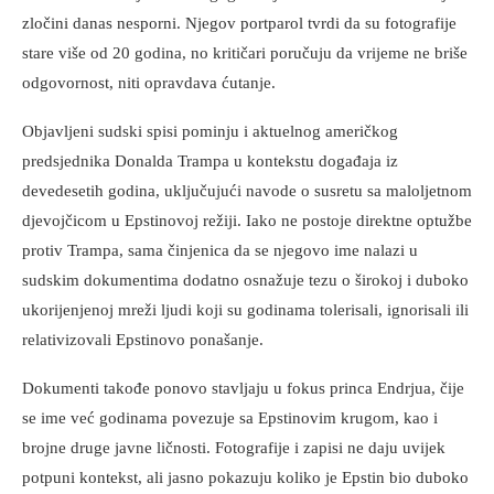
zločini danas nesporni. Njegov portparol tvrdi da su fotografije
stare više od 20 godina, no kritičari poručuju da vrijeme ne briše
odgovornost, niti opravdava ćutanje.
Objavljeni sudski spisi pominju i aktuelnog američkog
predsjednika Donalda Trampa u kontekstu događaja iz
devedesetih godina, uključujući navode o susretu sa maloljetnom
djevojčicom u Epstinovoj režiji. Iako ne postoje direktne optužbe
protiv Trampa, sama činjenica da se njegovo ime nalazi u
sudskim dokumentima dodatno osnažuje tezu o širokoj i duboko
ukorijenjenoj mreži ljudi koji su godinama tolerisali, ignorisali ili
relativizovali Epstinovo ponašanje.
Dokumenti takođe ponovo stavljaju u fokus princa Endrjua, čije
se ime već godinama povezuje sa Epstinovim krugom, kao i
brojne druge javne ličnosti. Fotografije i zapisi ne daju uvijek
potpuni kontekst, ali jasno pokazuju koliko je Epstin bio duboko