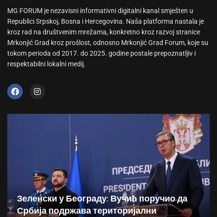
MG FORUM je nezavisni informativni digitalni kanal smješten u
Republici Srpskoj, Bosna i Hercegovina. Naša platforma nastala je
kroz rad na društvenim mrežama, konkretno kroz razvoj stranice
Mrkonjić Grad kroz prošlost, odnosno Mrkonjić Grad Forum, koje su
tokom perioda od 2017. do 2025. godine postale prepoznatljiv i
respektabilni lokalni medij.
Зеленски у Београду: Вучић поручио да
Србија подржава територијални