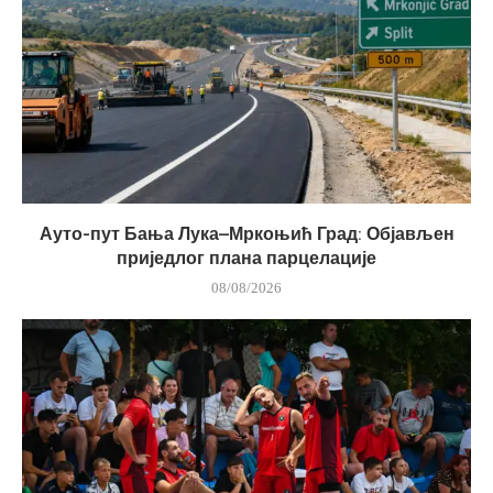
Ауто-пут Бања Лука–Мркоњић Град: Објављен
приједлог плана парцелације
08/08/2026