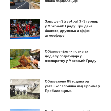
плана парцелације
Завршен Streetball 3×3 турнир
у Мркоњић Граду: Три дана
баскета, дружења и сјајне
атмосфере
Објављен јавни позив за
додјелу подстицаја у
пчеларству у Мркоњић Граду
Обиљежено 85 година од
усташког злочина над Србима у
Пребиловцима