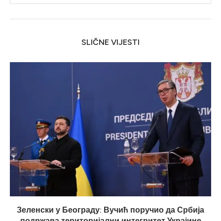
SLIČNE VIJESTI
Зеленски у Београду: Вучић поручио да Србија
подржава територијални интегритет Украјине