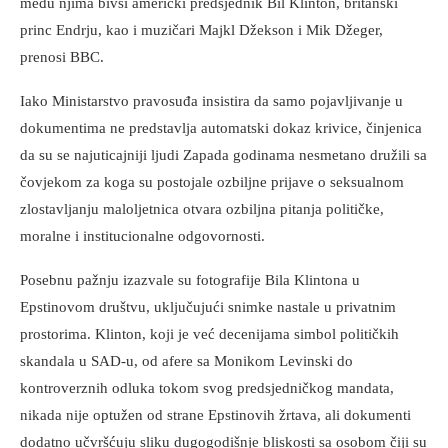
među njima bivši američki predsjednik Bil Klinton, britanski
princ Endrju, kao i muzičari Majkl Džekson i Mik Džeger,
prenosi BBC.
Iako Ministarstvo pravosuđa insistira da samo pojavljivanje u
dokumentima ne predstavlja automatski dokaz krivice, činjenica
da su se najuticajniji ljudi Zapada godinama nesmetano družili sa
čovjekom za koga su postojale ozbiljne prijave o seksualnom
zlostavljanju maloljetnica otvara ozbiljna pitanja političke,
moralne i institucionalne odgovornosti.
Posebnu pažnju izazvale su fotografije Bila Klintona u
Epstinovom društvu, uključujući snimke nastale u privatnim
prostorima. Klinton, koji je već decenijama simbol političkih
skandala u SAD-u, od afere sa Monikom Levinski do
kontroverznih odluka tokom svog predsjedničkog mandata,
nikada nije optužen od strane Epstinovih žrtava, ali dokumenti
dodatno učvršćuju sliku dugogodišnje bliskosti sa osobom čiji su