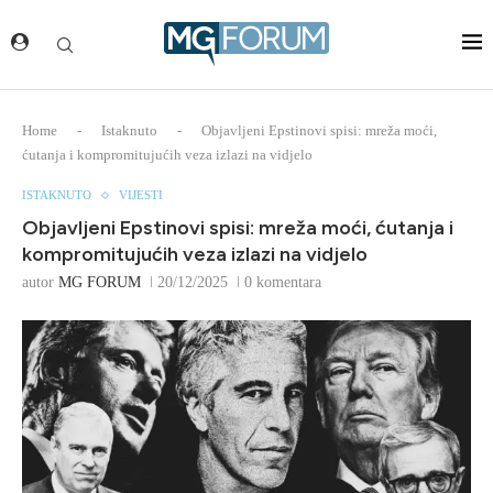
Home
-
Istaknuto
-
Objavljeni Epstinovi spisi: mreža moći,
ćutanja i kompromitujućih veza izlazi na vidjelo
ISTAKNUTO
VIJESTI
Objavljeni Epstinovi spisi: mreža moći, ćutanja i
kompromitujućih veza izlazi na vidjelo
autor
MG FORUM
20/12/2025
0 komentara