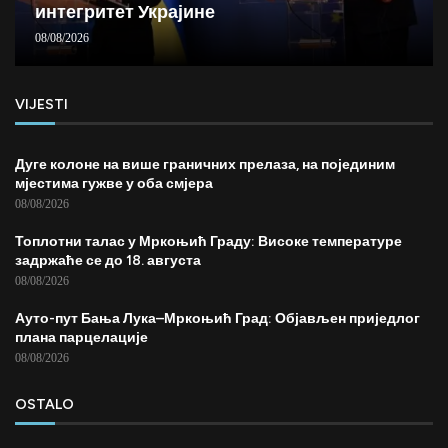
интегритет Украјине
08/08/2026
VIJESTI
Дуге колоне на више граничних прелаза, на појединим
мјестима гужве у оба смјера
08/08/2026
Топлотни талас у Мркоњић Граду: Високе температуре
задржаће се до 18. августа
08/08/2026
Ауто-пут Бања Лука–Мркоњић Град: Објављен приједлог
плана парцелације
08/08/2026
OSTALO