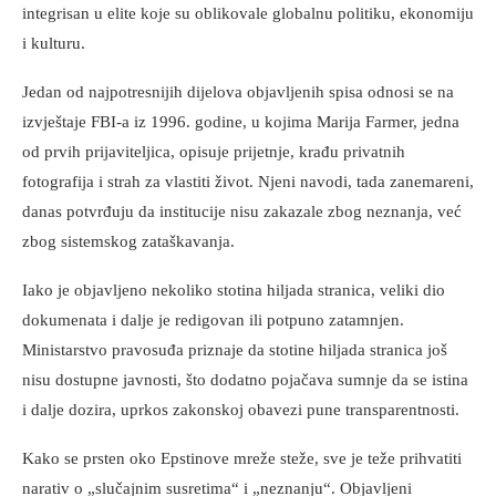
integrisan u elite koje su oblikovale globalnu politiku, ekonomiju
i kulturu.
Jedan od najpotresnijih dijelova objavljenih spisa odnosi se na
izvještaje FBI-a iz 1996. godine, u kojima Marija Farmer, jedna
od prvih prijaviteljica, opisuje prijetnje, krađu privatnih
fotografija i strah za vlastiti život. Njeni navodi, tada zanemareni,
danas potvrđuju da institucije nisu zakazale zbog neznanja, već
zbog sistemskog zataškavanja.
Iako je objavljeno nekoliko stotina hiljada stranica, veliki dio
dokumenata i dalje je redigovan ili potpuno zatamnjen.
Ministarstvo pravosuđa priznaje da stotine hiljada stranica još
nisu dostupne javnosti, što dodatno pojačava sumnje da se istina
i dalje dozira, uprkos zakonskoj obavezi pune transparentnosti.
Kako se prsten oko Epstinove mreže steže, sve je teže prihvatiti
narativ o „slučajnim susretima“ i „neznanju“. Objavljeni