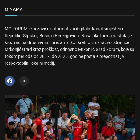
O NAMA
MG FORUM je nezavisni informativni digitalni kanal smješten u
Republici Srpskoj, Bosna i Hercegovina. Naša platforma nastala je
kroz rad na društvenim mrežama, konkretno kroz razvoj stranice
Mrkonjić Grad kroz prošlost, odnosno Mrkonjić Grad Forum, koje su
tokom perioda od 2017. do 2025. godine postale prepoznatljiv i
respektabilni lokalni medij.