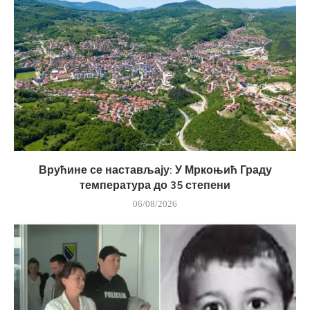
Врућине се настављају: У Мркоњић Граду
температура до 35 степени
06/08/2026