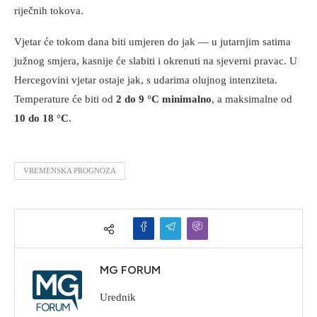
riječnih tokova.
Vjetar će tokom dana biti umjeren do jak — u jutarnjim satima
južnog smjera, kasnije će slabiti i okrenuti na sjeverni pravac. U
Hercegovini vjetar ostaje jak, s udarima olujnog intenziteta.
Temperature će biti od
2 do 9 °C minimalno
, a maksimalne od
10 do 18 °C
.
VREMENSKA PROGNOZA
MG FORUM
Urednik