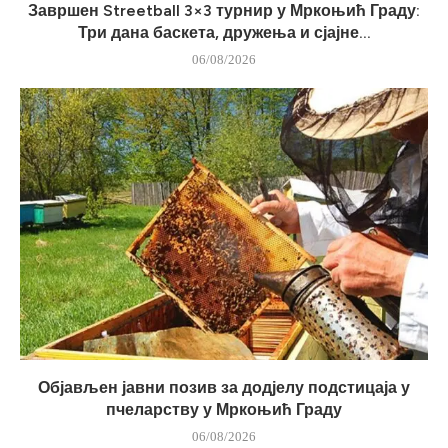
Завршен Streetball 3×3 турнир у Мркоњић Граду:
Три дана баскета, дружења и сјајне...
06/08/2026
Објављен јавни позив за додјелу подстицаја у
пчеларству у Мркоњић Граду
06/08/2026