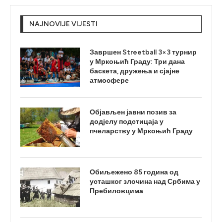
NAJNOVIJE VIJESTI
Завршен Streetball 3×3 турнир
у Мркоњић Граду: Три дана
баскета, дружења и сјајне
атмосфере
Објављен јавни позив за
додјелу подстицаја у
пчеларству у Мркоњић Граду
Обиљежено 85 година од
усташког злочина над Србима у
Пребиловцима