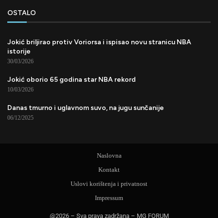
OSTALO
Jokić briljirao protiv Voriorsa i ispisao novu stranicu NBA
istorije
30/03/2026
Jokić oborio 65 godina star NBA rekord
10/03/2026
Danas tmurno i uglavnom suvo, na jugu sunčanije
06/12/2025
Naslovna
Kontakt
Uslovi korištenja i privatnost
Impressum
@2026 – Sva prava zadržana – MG FORUM