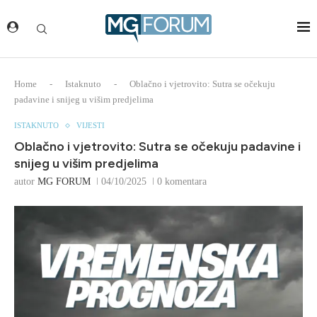
Home
-
Istaknuto
-
Oblačno i vjetrovito: Sutra se očekuju
padavine i snijeg u višim predjelima
ISTAKNUTO
VIJESTI
Oblačno i vjetrovito: Sutra se očekuju padavine i
snijeg u višim predjelima
autor
MG FORUM
04/10/2025
0 komentara