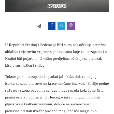
U Republici Srpskoj i Federaciji BiH sutra nas očekuje pretežno
oblačno i vjetrovito vrijeme s padavinama koje će na zapadu i u
Krajini biti pojačane. U višim predjelima očekuje se prelazak
kiše u susnježicu i snijeg.
Tokom jutra, na zapadu će padati jača kiša, dok će na jugu i
istoku za sada biti suvo uz kraće sunčane intervale. Poslije podne
stiže nova zona padavina sa juga i jugozapada koja će se širiti
prema ostatku područja. U Hercegovini su mogući i obilniji
pljuskovi u kratkom vremenu, dok će na sjeverozapadu
padavine prestati uvečer praćeno mogućnošću magle oko