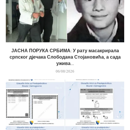
ЈАСНА ПОРУКА СРБИМА: У рату масакрирала
српског дјечака Слободана Стојановића, а сада
ужива...
06/08/2026