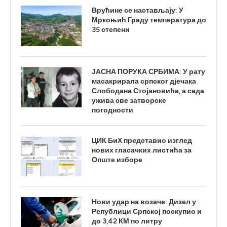
Врућине се настављају: У
Мркоњић Граду температура до
35 степени
ЈАСНА ПОРУКА СРБИМА: У рату
масакрирала српског дјечака
Слободана Стојановића, а сада
ужива све затворске
погодности
ЦИК БиХ представио изглед
нових гласачких листића за
Опште изборе
Нови удар на возаче: Дизел у
Републици Српској поскупио и
до 3,42 КМ по литру