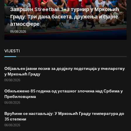
Завршен Streetball 3×3 турнир у Мркоњић
Граду: Три дана баскета, дружења и сјајне
атмосфере
06/08/2026
VIJESTI
Објављен јавни позив за додјелу подстицаја у пчеларству
у Мркоњић Граду
06/08/2026
Обиљежено 85 година од усташког злочина над Србима у
Пребиловцима
06/08/2026
Врућине се настављају: У Мркоњић Граду температура до
35 степени
06/08/2026