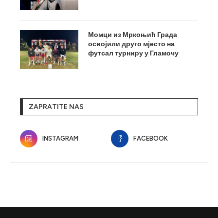
Момци из Мркоњић Града
освојили друго мјесто на
футсал турниру у Гламочу
ZAPRATITE NAS
INSTAGRAM
FACEBOOK