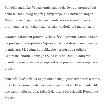
Politički analitičar Velizar Antić smatra da će novi premijer biti
neko iz Dodikovog najužeg povjerenja, dok novinar Dragan
Maksimović ocjenjuje da ime mandatara neće značiti veliku
promjenu, jer će, kako kaže, „svako ko dođe biti marioneta“.
Ukoliko parlament prihvati Viškovićevu ostavku, zakon nalaže
da predsjednik Republike Srpske u roku od deset dana imenuje
mandatara. Međutim, komplikacije nastaju zbog odluke
Centralne izborne komisije i Suda BiH da Dodiku oduzmu
mandat, pa se postavlja pitanje kako će proces imenovanja teći u
praksi.
Sam Višković kaže da ni pravnici nemaju jedinstven stav o tome,
dok Dodik poručuje da neće poštovati odluke CIK-a i Suda BiH,
već samo volju naroda, ističući da ostaje predsjednik Republike
Srpske.