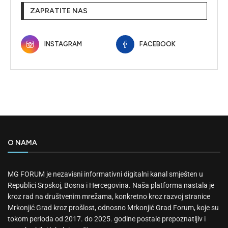
ZAPRATITE NAS
INSTAGRAM
FACEBOOK
O NAMA
MG FORUM je nezavisni informativni digitalni kanal smješten u
Republici Srpskoj, Bosna i Hercegovina. Naša platforma nastala je
kroz rad na društvenim mrežama, konkretno kroz razvoj stranice
Mrkonjić Grad kroz prošlost, odnosno Mrkonjić Grad Forum, koje su
tokom perioda od 2017. do 2025. godine postale prepoznatljiv i