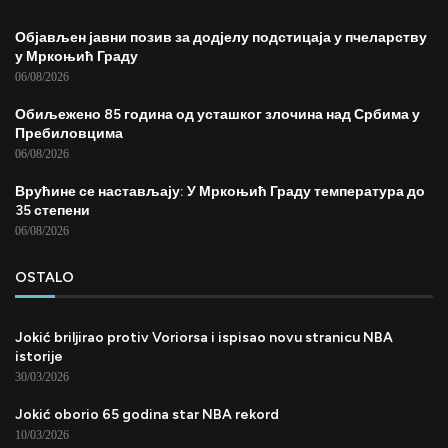
Објављен јавни позив за додјелу подстицаја у пчеларству
у Мркоњић Граду
06/08/2026
Обиљежено 85 година од усташког злочина над Србима у
Пребиловцима
06/08/2026
Врућине се настављају: У Мркоњић Граду температура до
35 степени
06/08/2026
OSTALO
Jokić briljirao protiv Voriorsa i ispisao novu stranicu NBA
istorije
30/03/2026
Jokić oborio 65 godina star NBA rekord
10/03/2026