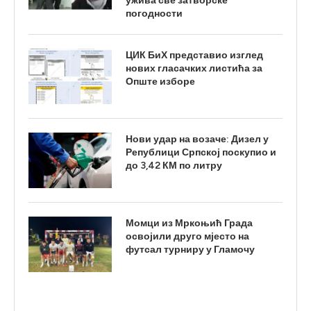
ужива све затворске
погодности
ЦИК БиХ представио изглед
нових гласачких листића за
Опште изборе
Нови удар на возаче: Дизел у
Републици Српској поскупио и
до 3,42 КМ по литру
Момци из Мркоњић Града
освојили друго мјесто на
футсал турниру у Гламочу