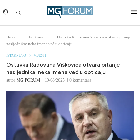
Home
-
Istaknuto
-
Ostavka Radovana Viškovića otvara pitanje
nasljednika: neka imena već u opticaju
ISTAKNUTO
VIJESTI
Ostavka Radovana Viškovića otvara pitanje
nasljednika: neka imena već u opticaju
autor
MG FORUM
19/08/2025
0 komentara