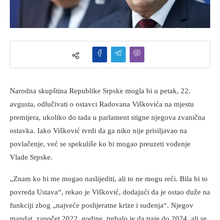
Narodna skupština Republike Srpske mogla bi u petak, 22.
avgusta, odlučivati o ostavci Radovana Viškovića na mjestu
premijera, ukoliko do tada u parlament stigne njegova zvanična
ostavka. Iako Višković tvrdi da ga niko nije prisiljavao na
povlačenje, već se spekuliše ko bi mogao preuzeti vođenje
Vlade Srpske.
„Znam ko bi me mogao naslijediti, ali to ne mogu reći. Bila bi to
povreda Ustava“, rekao je Višković, dodajući da je ostao duže na
funkciji zbog „najveće poslijeratne krize i suđenja“. Njegov
mandat, započet 2022. godine, trebalo je da traje do 2024, ali se