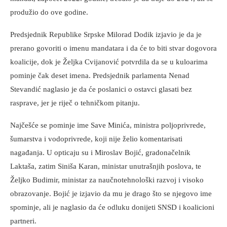
produžio do ove godine.
Predsjednik Republike Srpske Milorad Dodik izjavio je da je
prerano govoriti o imenu mandatara i da će to biti stvar dogovora
koalicije, dok je Željka Cvijanović potvrdila da se u kuloarima
pominje čak deset imena. Predsjednik parlamenta Nenad
Stevandić naglasio je da će poslanici o ostavci glasati bez
rasprave, jer je riječ o tehničkom pitanju.
Najčešće se pominje ime Save Minića, ministra poljoprivrede,
šumarstva i vodoprivrede, koji nije želio komentarisati
nagađanja. U opticaju su i Miroslav Bojić, gradonačelnik
Laktaša, zatim Siniša Karan, ministar unutrašnjih poslova, te
Željko Budimir, ministar za naučnotehnološki razvoj i visoko
obrazovanje. Bojić je izjavio da mu je drago što se njegovo ime
spominje, ali je naglasio da će odluku donijeti SNSD i koalicioni
partneri.