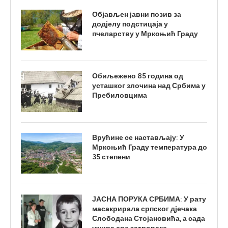
Објављен јавни позив за
додјелу подстицаја у
пчеларству у Мркоњић Граду
Обиљежено 85 година од
усташког злочина над Србима у
Пребиловцима
Врућине се настављају: У
Мркоњић Граду температура до
35 степени
ЈАСНА ПОРУКА СРБИМА: У рату
масакрирала српског дјечака
Слободана Стојановића, а сада