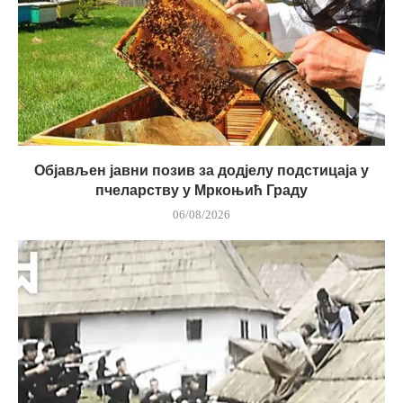
Објављен јавни позив за додјелу подстицаја у
пчеларству у Мркоњић Граду
06/08/2026