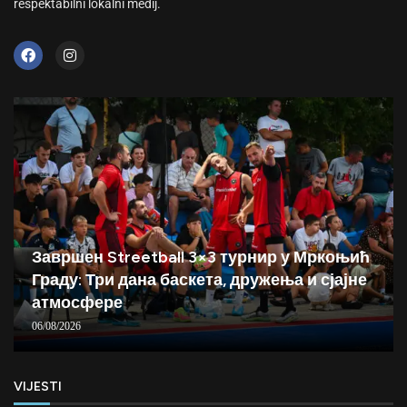
respektabilni lokalni medij.
Завршен Streetball 3×3 турнир у Мркоњић
Граду: Три дана баскета, дружења и сјајне
атмосфере
06/08/2026
VIJESTI