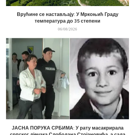
Врућине се настављају: У Мркоњић Граду
температура до 35 степени
06/08/2026
ЈАСНА ПОРУКА СРБИМА: У рату масакрирала
српског дјечака Слободана Стојановића, а сада