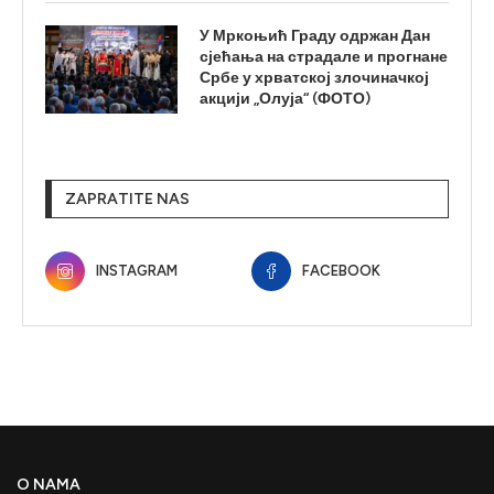
У Мркоњић Граду одржан Дан
сјећања на страдале и прогнане
Србе у хрватској злочиначкој
акцији „Олуја“ (ФОТО)
ZAPRATITE NAS
INSTAGRAM
FACEBOOK
O NAMA