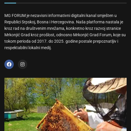
MG FORUM je nezavisni informativni digitalni kanal smješten u
Republici Srpskoj, Bosna i Hercegovina. Naša platforma nastala je
kroz rad na društvenim mrežama, konkretno kroz razvoj stranice
Mrkonjić Grad kroz prošlost, odnosno Mrkonjić Grad Forum, koje su
tokom perioda od 2017. do 2025. godine postale prepoznatljiv i
respektabilni lokalni medij.