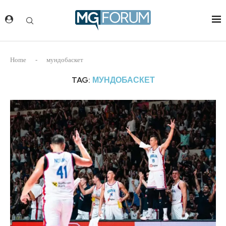
Home
-
мундобаскет
TAG:
МУНДОБАСКЕТ