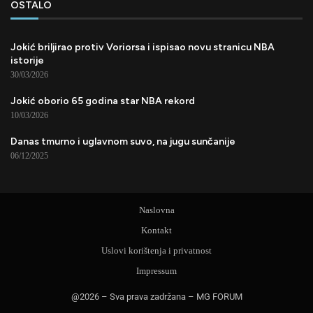
OSTALO
Jokić briljirao protiv Voriorsa i ispisao novu stranicu NBA
istorije
30/03/2026
Jokić oborio 65 godina star NBA rekord
10/03/2026
Danas tmurno i uglavnom suvo, na jugu sunčanije
06/12/2025
Naslovna
Kontakt
Uslovi korištenja i privatnost
Impressum
@2026 – Sva prava zadržana – MG FORUM