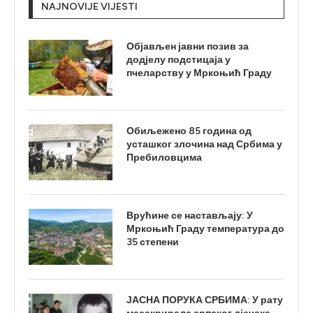
NAJNOVIJE VIJESTI
Објављен јавни позив за
додјелу подстицаја у
пчеларству у Мркоњић Граду
Обиљежено 85 година од
усташког злочина над Србима у
Пребиловцима
Врућине се настављају: У
Мркоњић Граду температура до
35 степени
ЈАСНА ПОРУКА СРБИМА: У рату