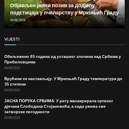
Објављен јавни позив за додјелу
подстицаја у пчеларству у Мркоњић Граду
06/08/2026
VIJESTI
Обиљежено 85 година од усташког злочина над Србима у
Пребиловцима
06/08/2026
Врућине се настављају: У Мркоњић Граду температура до
35 степени
06/08/2026
ЈАСНА ПОРУКА СРБИМА: У рату масакрирала српског
дјечака Слободана Стојановића, а сада ужива све
затворске погодности
06/08/2026