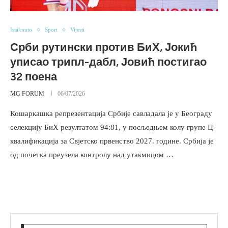
Istaknuto
Sport
Vijesti
Срби рутински против БиХ, Јокић
уписао трипл-дабл, Јовић постигао
32 поена
MG FORUM
06/07/2026
Кошаркашка репрезентација Србије савладала је у Београду
селекцију БиХ резултатом 94:81, у посљедњем колу групе Ц
квалификација за Свјетско првенство 2027. године. Србија је
од почетка преузела контролу над утакмицом …