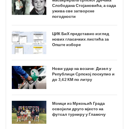
масакрирала српског дјечака
Слободана Стојановића, а сада
ужива све затворске
погодности
ЦИК БиХ представио изглед
нових гласачких листића за
Опште изборе
Нови удар на возаче: Дизел у
Републици Српској поскупио и
до 3,42 КМ по литру
Момци из Мркоњић Града
освојили друго мјесто на
футсал турниру у Гламочу