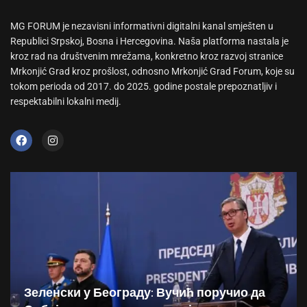
MG FORUM je nezavisni informativni digitalni kanal smješten u
Republici Srpskoj, Bosna i Hercegovina. Naša platforma nastala je
kroz rad na društvenim mrežama, konkretno kroz razvoj stranice
Mrkonjić Grad kroz prošlost, odnosno Mrkonjić Grad Forum, koje su
tokom perioda od 2017. do 2025. godine postale prepoznatljiv i
respektabilni lokalni medij.
Зеленски у Београду: Вучић поручио да