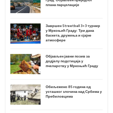
Град: Објављен приједлог
плана парцелације
Завршен Streetball 3×3 турнир
у Мркоњић Граду: Три дана
баскета, дружења и сјајне
атмосфере
Објављен јавни позив за
додјелу подстицаја у
пчеларству у Мркоњић Граду
Обиљежено 85 година од
усташког злочина над Србима у
Пребиловцима