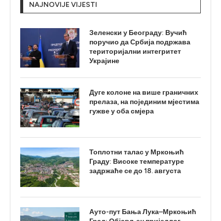
NAJNOVIJE VIJESTI
Зеленски у Београду: Вучић
поручио да Србија подржава
територијални интегритет
Украјине
Дуге колоне на више граничних
прелаза, на појединим мјестима
гужве у оба смјера
Топлотни талас у Мркоњић
Граду: Високе температуре
задржаће се до 18. августа
Ауто-пут Бања Лука–Мркоњић