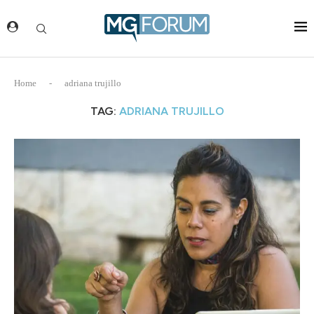
Home
-
adriana trujillo
TAG:
ADRIANA TRUJILLO