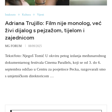
Istaknuto
Kultura
Vijesti
Adriana Trujillo: Film nije monolog, već
živi dijalog s pejzažom, tijelom i
zajednicom
MG FORUM
08/09/2025
Tekst/foto: Njegoš Tomić U okviru petog izdanja međunarodnog
dokumentarnog festivala Cinema Parallels, koji se od 3. do 6.
septembra održao u Centru za posjetioce Pecka, razgovarali smo
s umjetničkom direktoricom …