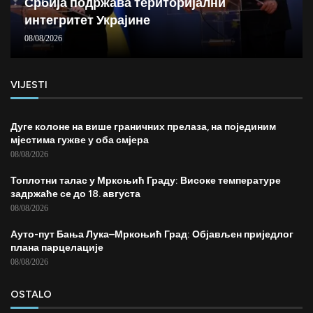
Србија подржава територијални
интегритет Украјине
08/08/2026
VIJESTI
Дуге колоне на више граничних прелаза, на појединим
мјестима гужве у оба смјера
08/08/2026
Топлотни талас у Мркоњић Граду: Високе температуре
задржаће се до 18. августа
08/08/2026
Ауто-пут Бања Лука–Мркоњић Град: Објављен приједлог
плана парцелације
08/08/2026
OSTALO