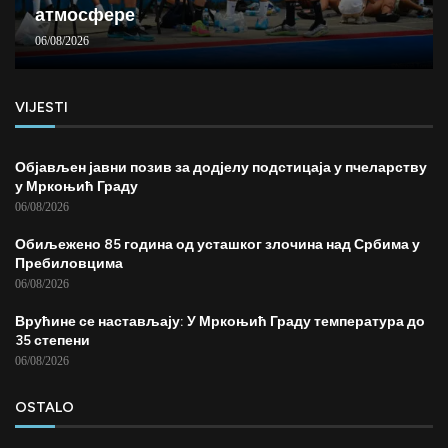
атмосфере
06/08/2026
VIJESTI
Објављен јавни позив за додјелу подстицаја у пчеларству
у Мркоњић Граду
06/08/2026
Обиљежено 85 година од усташког злочина над Србима у
Пребиловцима
06/08/2026
Врућине се настављају: У Мркоњић Граду температура до
35 степени
06/08/2026
OSTALO