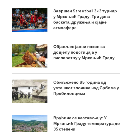
Завршен Streetball 3×3 турнир
у Мркоњић Граду: Три дана
баскета, дружења и сјајне
атмосфере
Објављен јавни позив за
додјелу подстицаја у
пчеларству у Мркоњић Граду
Обиљежено 85 година од
усташког злочина над Србима у
Пребиловцима
Врућине се настављају: У
Мркоњић Граду температура до
35 степени