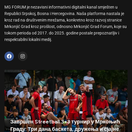
MG FORUM je nezavisni informativni digitalni kanal smješten u
Republici Srpskoj, Bosna i Hercegovina. Naša platforma nastala je
kroz rad na društvenim mrežama, konkretno kroz razvoj stranice
Mrkonjić Grad kroz prošlost, odnosno Mrkonjić Grad Forum, koje su
tokom perioda od 2017. do 2025. godine postale prepoznatljiv i
respektabilni lokalni medij.
Завршен Streetball 3×3 турнир у Мркоњић
Граду: Три дана баскета, дружења и сјајне