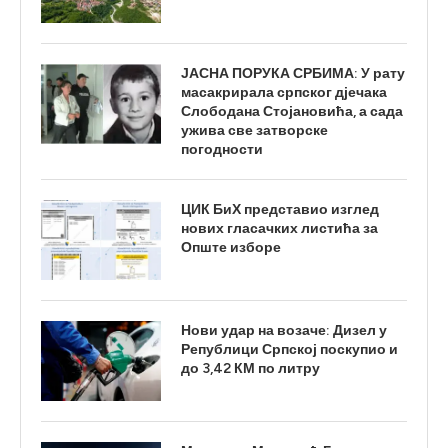
ЈАСНА ПОРУКА СРБИМА: У рату
масакрирала српског дјечака
Слободана Стојановића, а сада
ужива све затворске
погодности
ЦИК БиХ представио изглед
нових гласачких листића за
Опште изборе
Нови удар на возаче: Дизел у
Републици Српској поскупио и
до 3,42 КМ по литру