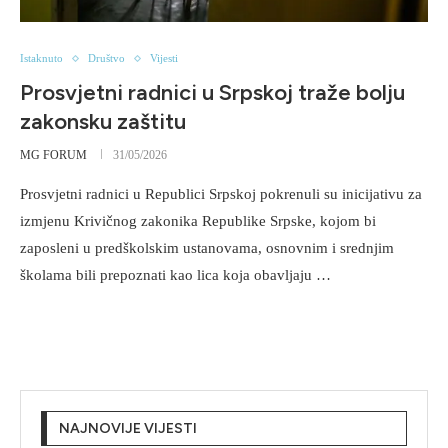
Istaknuto
Društvo
Vijesti
Prosvjetni radnici u Srpskoj traže bolju
zakonsku zaštitu
MG FORUM
31/05/2026
Prosvjetni radnici u Republici Srpskoj pokrenuli su inicijativu za
izmjenu Krivičnog zakonika Republike Srpske, kojom bi
zaposleni u predškolskim ustanovama, osnovnim i srednjim
školama bili prepoznati kao lica koja obavljaju …
NAJNOVIJE VIJESTI