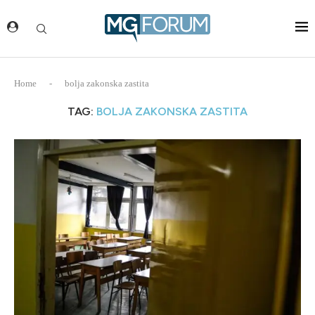
Home
-
bolja zakonska zastita
TAG:
BOLJA ZAKONSKA ZASTITA