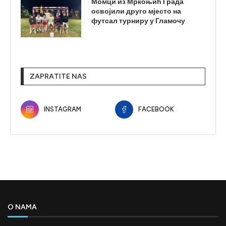
Момци из Мркоњић Града
освојили друго мјесто на
футсал турниру у Гламочу
ZAPRATITE NAS
INSTAGRAM
FACEBOOK
O NAMA