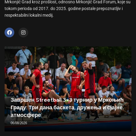
Mrkonjić Grad kroz prošlost, odnosno Mrkonjić Grad Forum, koje su
tokom perioda od 2017. do 2025. godine postale prepoznatljiv i
respektabilni lokalni medij.
Завршен Streetball 3×3 турнир у Мркоњић
Граду: Три дана баскета, дружења и сјајне
атмосфере
06/08/2026