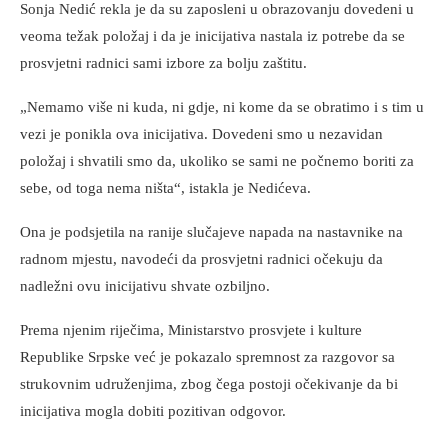
Sonja Nedić rekla je da su zaposleni u obrazovanju dovedeni u
veoma težak položaj i da je inicijativa nastala iz potrebe da se
prosvjetni radnici sami izbore za bolju zaštitu.
„Nemamo više ni kuda, ni gdje, ni kome da se obratimo i s tim u
vezi je ponikla ova inicijativa. Dovedeni smo u nezavidan
položaj i shvatili smo da, ukoliko se sami ne počnemo boriti za
sebe, od toga nema ništa“, istakla je Nedićeva.
Ona je podsjetila na ranije slučajeve napada na nastavnike na
radnom mjestu, navodeći da prosvjetni radnici očekuju da
nadležni ovu inicijativu shvate ozbiljno.
Prema njenim riječima, Ministarstvo prosvjete i kulture
Republike Srpske već je pokazalo spremnost za razgovor sa
strukovnim udruženjima, zbog čega postoji očekivanje da bi
inicijativa mogla dobiti pozitivan odgovor.