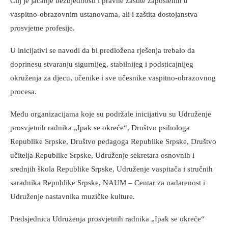
Cilj je jačanje bezbjednosti i pravne zaštite zaposlenih u
vaspitno-obrazovnim ustanovama, ali i zaštita dostojanstva
prosvjetne profesije.
U inicijativi se navodi da bi predložena rješenja trebalo da
doprinesu stvaranju sigurnijeg, stabilnijeg i podsticajnijeg
okruženja za djecu, učenike i sve učesnike vaspitno-obrazovnog
procesa.
Među organizacijama koje su podržale inicijativu su Udruženje
prosvjetnih radnika „Ipak se okreće“, Društvo psihologa
Republike Srpske, Društvo pedagoga Republike Srpske, Društvo
učitelja Republike Srpske, Udruženje sekretara osnovnih i
srednjih škola Republike Srpske, Udruženje vaspitača i stručnih
saradnika Republike Srpske, NAUM – Centar za nadarenost i
Udruženje nastavnika muzičke kulture.
Predsjednica Udruženja prosvjetnih radnika „Ipak se okreće“