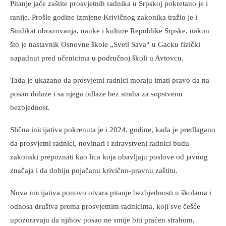
Pitanje jače zaštite prosvjetnih radnika u Srpskoj pokretano je i
ranije. Prošle godine izmjene Krivičnog zakonika tražio je i
Sindikat obrazovanja, nauke i kulture Republike Srpske, nakon
što je nastavnik Osnovne škole „Sveti Sava“ u Gacku fizički
napadnut pred učenicima u područnoj školi u Avtovcu.
Tada je ukazano da prosvjetni radnici moraju imati pravo da na
posao dolaze i sa njega odlaze bez straha za sopstvenu
bezbjednost.
Slična inicijativa pokrenuta je i 2024. godine, kada je predlagano
da prosvjetni radnici, novinari i zdravstveni radnici budu
zakonski prepoznati kao lica koja obavljaju poslove od javnog
značaja i da dobiju pojačanu krivično-pravnu zaštitu.
Nova inicijativa ponovo otvara pitanje bezbjednosti u školama i
odnosa društva prema prosvjetnim radnicima, koji sve češće
upozoravaju da njihov posao ne smije biti praćen strahom,