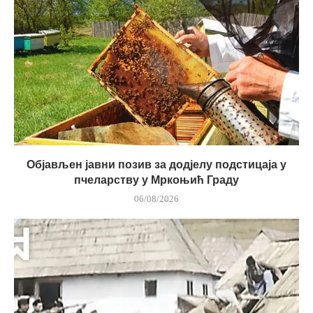
Објављен јавни позив за додјелу подстицаја у
пчеларству у Мркоњић Граду
06/08/2026