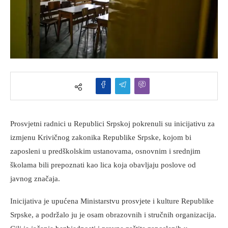
Prosvjetni radnici u Republici Srpskoj pokrenuli su inicijativu za
izmjenu Krivičnog zakonika Republike Srpske, kojom bi
zaposleni u predškolskim ustanovama, osnovnim i srednjim
školama bili prepoznati kao lica koja obavljaju poslove od
javnog značaja.
Inicijativa je upućena Ministarstvu prosvjete i kulture Republike
Srpske, a podržalo ju je osam obrazovnih i stručnih organizacija.