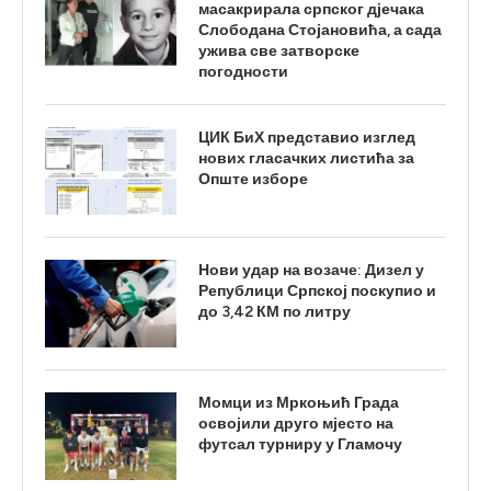
масакрирала српског дјечака
Слободана Стојановића, а сада
ужива све затворске
погодности
ЦИК БиХ представио изглед
нових гласачких листића за
Опште изборе
Нови удар на возаче: Дизел у
Републици Српској поскупио и
до 3,42 КМ по литру
Момци из Мркоњић Града
освојили друго мјесто на
футсал турниру у Гламочу