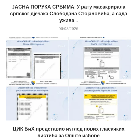
ЈАСНА ПОРУКА СРБИМА: У рату масакрирала
српског дјечака Слободана Стојановића, а сада
ужива...
06/08/2026
ЦИК БиХ представио изглед нових гласачких
листића за Опште изборе