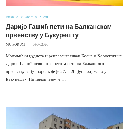
Istaknuto
Sport
Vijesti
Дариjо Гашић пети на Балканском
првенству у Букурешту
MG FORUM
06/07/2026
Мркоњићки џудиста и репрезентативац Босне и Херцеговине
Дариjо Гашић освојио је пето мјесто на Балканском
првенству за јуниоре, које је 27. и 28. јуна одржано у
Букурешту. На такмичењу је …