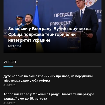
Зеленски у Београду: Вучић поручио да
Србија подржава територијални
интегритет Украјине
08/08/2026
VIJESTI
Дуге колоне на више граничних прелаза, на појединим
мјестима гужве у оба смјера
08/08/2026
Топлотни талас у Мркоњић Граду: Високе температуре
задржаће се до 18. августа
08/08/2026