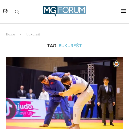
Home
-
bukurešt
TAG:
BUKUREŠT