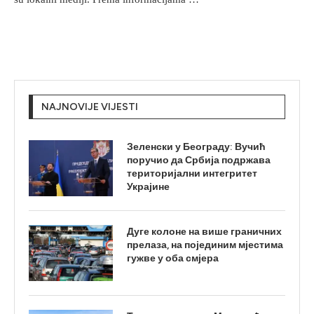
NAJNOVIJE VIJESTI
Зеленски у Београду: Вучић
поручио да Србија подржава
територијални интегритет
Украјине
Дуге колоне на више граничних
прелаза, на појединим мјестима
гужве у оба смјера