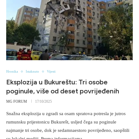
Hronika
Istaknuto
Vijesti
Eksplozija u Bukureštu: Tri osobe
poginule, više od deset povrijeđenih
MG FORUM
17/10/2025
Snažna eksplozija u zgradi sa osam spratova potresla je jutros
rumunsku prijestonicu Bukurešt, usljed čega su poginule
najmanje tri osobe, dok je sedamnaestoro povrijeđeno, saopštili
su lokalni mediji. Prema informacijama …