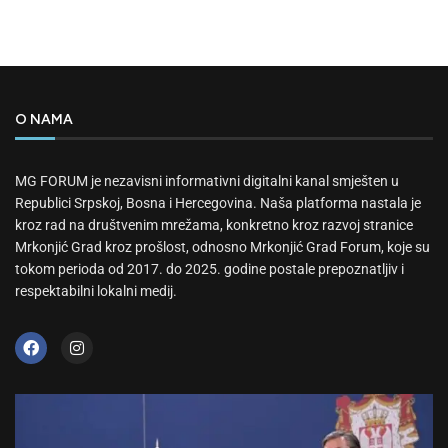
O NAMA
MG FORUM je nezavisni informativni digitalni kanal smješten u
Republici Srpskoj, Bosna i Hercegovina. Naša platforma nastala je
kroz rad na društvenim mrežama, konkretno kroz razvoj stranice
Mrkonjić Grad kroz prošlost, odnosno Mrkonjić Grad Forum, koje su
tokom perioda od 2017. do 2025. godine postale prepoznatljiv i
respektabilni lokalni medij.