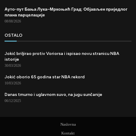
Ауто-пут Бања Лука–Мркоњић Град: Објављен приједлог
плана парцелације
08/08/2026
OSTALO
Jokić briljirao protiv Voriorsa i ispisao novu stranicu NBA
istorije
30/03/2026
Jokić oborio 65 godina star NBA rekord
10/03/2026
Danas tmurno i uglavnom suvo, na jugu sunčanije
06/12/2025
Naslovna
Kontakt