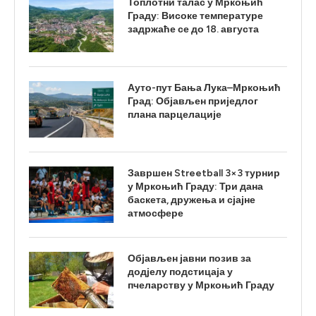
Топлотни талас у Мркоњић
Граду: Високе температуре
задржаће се до 18. августа
Ауто-пут Бања Лука–Мркоњић
Град: Објављен приједлог
плана парцелације
Завршен Streetball 3×3 турнир
у Мркоњић Граду: Три дана
баскета, дружења и сјајне
атмосфере
Објављен јавни позив за
додјелу подстицаја у
пчеларству у Мркоњић Граду