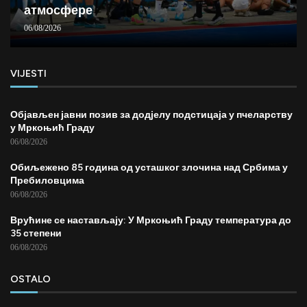
атмосфере
06/08/2026
VIJESTI
Објављен јавни позив за додјелу подстицаја у пчеларству
у Мркоњић Граду
06/08/2026
Обиљежено 85 година од усташког злочина над Србима у
Пребиловцима
06/08/2026
Врућине се настављају: У Мркоњић Граду температура до
35 степени
06/08/2026
OSTALO