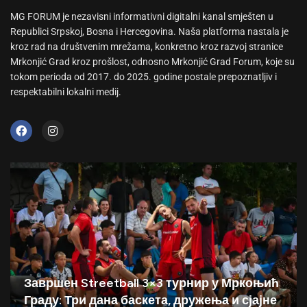
MG FORUM je nezavisni informativni digitalni kanal smješten u
Republici Srpskoj, Bosna i Hercegovina. Naša platforma nastala je
kroz rad na društvenim mrežama, konkretno kroz razvoj stranice
Mrkonjić Grad kroz prošlost, odnosno Mrkonjić Grad Forum, koje su
tokom perioda od 2017. do 2025. godine postale prepoznatljiv i
respektabilni lokalni medij.
Завршен Streetball 3×3 турнир у Мркоњић
Граду: Три дана баскета, дружења и сјајне