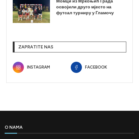
Момци из Мркоњић Града
освојили друго мјесто на
футсал турниру у Гламочу
ZAPRATITE NAS
INSTAGRAM
FACEBOOK
O NAMA