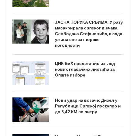
ЈАСНА ПОРУКА СРБИМА: У рату
масакрирала српског дјечака
Слободана Стојановића, а сада
ужива све затворске
погодности
ЦИК БиХ представио изглед
нових гласачких листића за
Опште изборе
Нови удар на возаче: Дизел у
Републици Српској поскупио и
до 3,42 КМ по литру