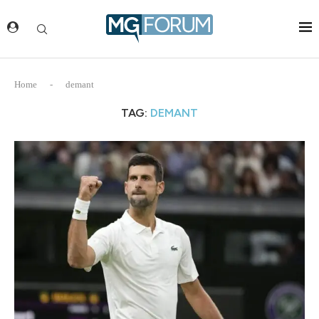
Home
-
demant
TAG:
DEMANT