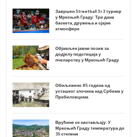
Завршен Streetball 3×3 турнир
у Мркоњић Граду: Три дана
баскета, дружења и сјајне
атмосфере
Објављен јавни позив за
додјелу подстицаја у
пчеларству у Мркоњић Граду
Обиљежено 85 година од
усташког злочина над Србима у
Пребиловцима
Врућине се настављају: У
Мркоњић Граду температура до
35 степени