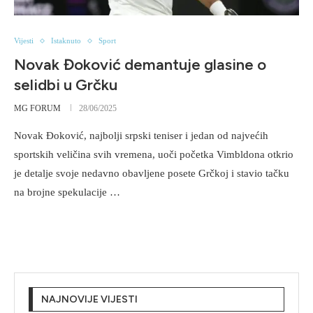
Vijesti
Istaknuto
Sport
Novak Đoković demantuje glasine o
selidbi u Grčku
MG FORUM
28/06/2025
Novak Đoković, najbolji srpski teniser i jedan od najvećih
sportskih veličina svih vremena, uoči početka Vimbldona otkrio
je detalje svoje nedavno obavljene posete Grčkoj i stavio tačku
na brojne spekulacije …
NAJNOVIJE VIJESTI