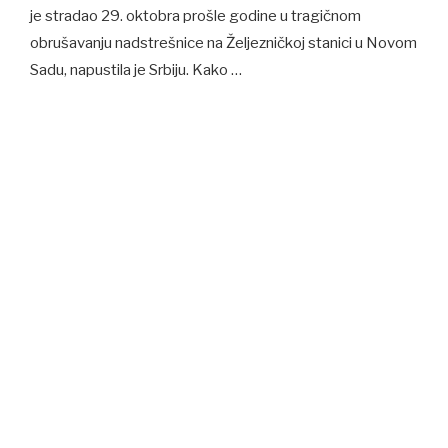
je stradao 29. oktobra prošle godine u tragičnom
obrušavanju nadstrešnice na Željezničkoj stanici u Novom
Sadu, napustila je Srbiju. Kako …