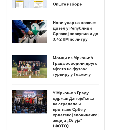
Опште изборе
Нови удар на возаче:
Дизел у Републици
Српској поскупио и до
3,42 КМ по литру
Момци из Мркоњић
Града освојили друго
мјесто на футсал
турниру у Гламочу
У Мркоњић Граду
одржан Дан сјећања
на страдале и
прогнане Србе у
хрватској злочиначкој
акцији „Олуја“
(ФОТО)