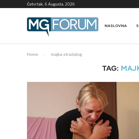
Četvrtak, 6 Augusta, 2026
NASLOVNA
S
Home
-
majka stradalog
TAG:
MAJ