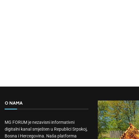
O NAMA
MG FORUM je nezavisni informativni
digitalni kanal smješten u Republici Srpskoj,
Bosna i Hercegovina. Naša platforma