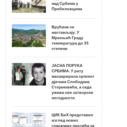
над Србима у
Пребиловцима
Врућине се
настављају: У
Мркоњић Граду
температура до 35
степени
ЈАСНА ПОРУКА
СРБИМА: У рату
масакрирала српског
дјечака Слободана
Стојановића, а сада
ужива све затворске
погодности
ЦИК БиХ представио
изглед нових
гласачких листића за