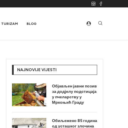
TURIZAM
BLOG
NAJNOVIJE VIJESTI
Објављен јавни позив
за додјелу подстицаја
у пчеларству у
Мркоњић Граду
Обиљежено 85 година
од усташког злочина