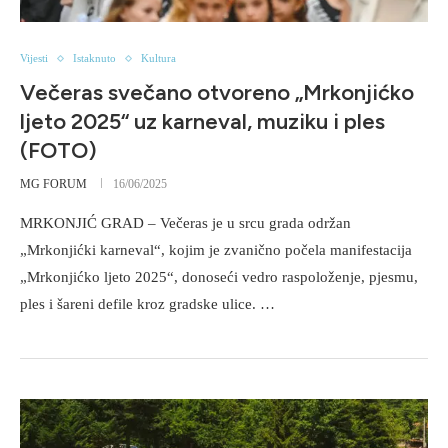
Vijesti
Istaknuto
Kultura
Večeras svečano otvoreno „Mrkonjićko
ljeto 2025“ uz karneval, muziku i ples
(FOTO)
MG FORUM
16/06/2025
MRKONJIĆ GRAD – Večeras je u srcu grada održan
„Mrkonjićki karneval“, kojim je zvanično počela manifestacija
„Mrkonjićko ljeto 2025“, donoseći vedro raspoloženje, pjesmu,
ples i šareni defile kroz gradske ulice. …