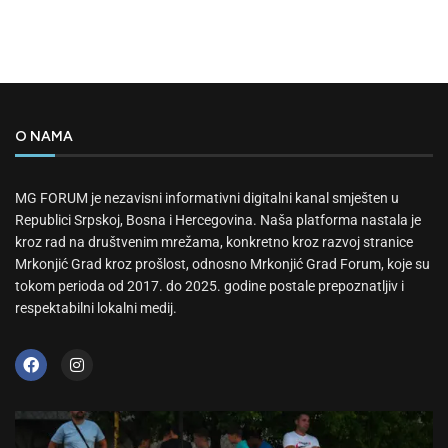
O NAMA
MG FORUM je nezavisni informativni digitalni kanal smješten u
Republici Srpskoj, Bosna i Hercegovina. Naša platforma nastala je
kroz rad na društvenim mrežama, konkretno kroz razvoj stranice
Mrkonjić Grad kroz prošlost, odnosno Mrkonjić Grad Forum, koje su
tokom perioda od 2017. do 2025. godine postale prepoznatljiv i
respektabilni lokalni medij.