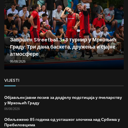
Завршен Streetball 3×3 турнир у Мркоњић
Граду: Три дана баскета, дружења и сјајне
атмосфере
06/08/2026
VIJESTI
Објављен јавни позив за додјелу подстицаја у пчеларству
у Мркоњић Граду
06/08/2026
Обиљежено 85 година од усташког злочина над Србима у
Пребиловцима