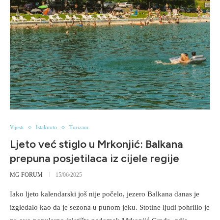
Vijesti
Istaknuto
Turizam
Ljeto već stiglo u Mrkonjić: Balkana
prepuna posjetilaca iz cijele regije
MG FORUM
15/06/2025
Iako ljeto kalendarski još nije počelo, jezero Balkana danas je
izgledalo kao da je sezona u punom jeku. Stotine ljudi pohrlilo je