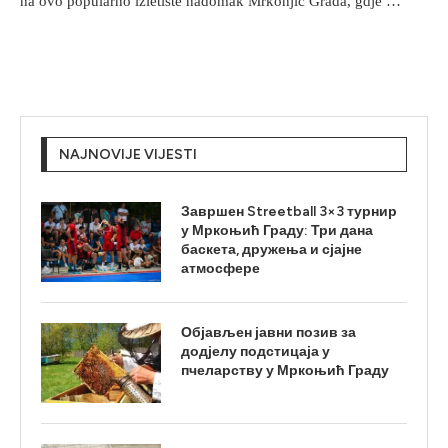
na ovo popularno izletište nadomak Mrkonjić Grada, gdje …
NAJNOVIJE VIJESTI
Завршен Streetball 3×3 турнир
у Мркоњић Граду: Три дана
баскета, дружења и сјајне
атмосфере
Објављен јавни позив за
додјелу подстицаја у
пчеларству у Мркоњић Граду