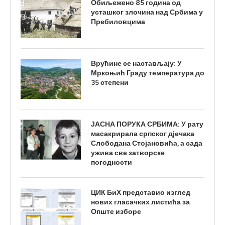
Обиљежено 85 година од
усташког злочина над Србима у
Пребиловцима
Врућине се настављају: У
Мркоњић Граду температура до
35 степени
ЈАСНА ПОРУКА СРБИМА: У рату
масакрирала српског дјечака
Слободана Стојановића, а сада
ужива све затворске
погодности
ЦИК БиХ представио изглед
нових гласачких листића за
Опште изборе