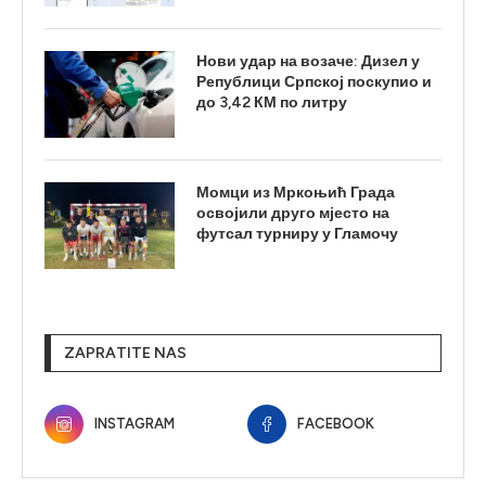
Нови удар на возаче: Дизел у
Републици Српској поскупио и
до 3,42 КМ по литру
Момци из Мркоњић Града
освојили друго мјесто на
футсал турниру у Гламочу
ZAPRATITE NAS
INSTAGRAM
FACEBOOK