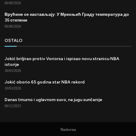
06/08/2026
Врућине се настављају: У Мркоњић Граду температура до
35 степени
06/08/2026
OSTALO
Jokić briljirao protiv Voriorsa i ispisao novu stranicu NBA
istorije
30/03/2026
Jokić oborio 65 godina star NBA rekord
10/03/2026
Danas tmurno i uglavnom suvo, na jugu sunčanije
06/12/2025
Naslovna