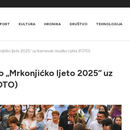
PORT
KULTURA
HRONIKA
DRUŠTVO
TEHNOLOGIJA
ićko ljeto 2025“ uz karneval, muziku i ples (FOTO)
 „Mrkonjićko ljeto 2025“ uz
FOTO)