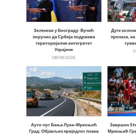
Зеленски у Београду: Вучић
Дуге колон
поручио да Србија подржава
прелаза, на
територијални интегритет
гужве
Украјине
0
08/08/2026
Ауто-пут Бања Лука–Мркоњић
Завршен Str
Град: Објављен приједлог плана
Мркоњић Град