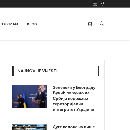
TURIZAM
BLOG
NAJNOVIJE VIJESTI
Зеленски у Београду:
Вучић поручио да
Србија подржава
територијални
интегритет Украјине
Дуге колоне на више