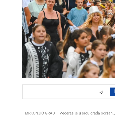
MRKONJIĆ GRAD – Večeras je u srcu grada održan „Mr