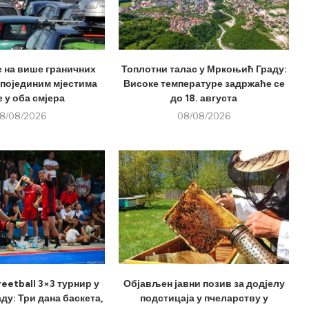
е на више граничних
Топлотни талас у Мркоњић Граду:
 појединим мјестима
Високе температуре задржаће се
 у оба смјера
до 18. августа
8/08/2026
08/08/2026
eetball 3×3 турнир у
Објављен јавни позив за додјелу
у: Три дана баскета,
подстицаја у пчеларству у