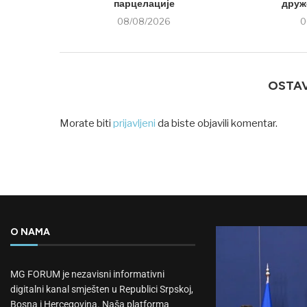
парцелације
друже
08/08/2026
0
OSTA
Morate biti
prijavljeni
da biste objavili komentar.
O NAMA
MG FORUM je nezavisni informativni
digitalni kanal smješten u Republici Srpskoj,
Bosna i Hercegovina. Naša platforma