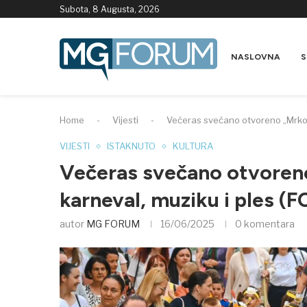
Subota, 8 Augusta, 2026
NASLOVNA
S
Home
-
Vijesti
-
Večeras svečano otvoreno „Mrkonj
VIJESTI
ISTAKNUTO
KULTURA
Večeras svečano otvoreno
karneval, muziku i ples (
autor
MG FORUM
16/06/2025
0 komentara