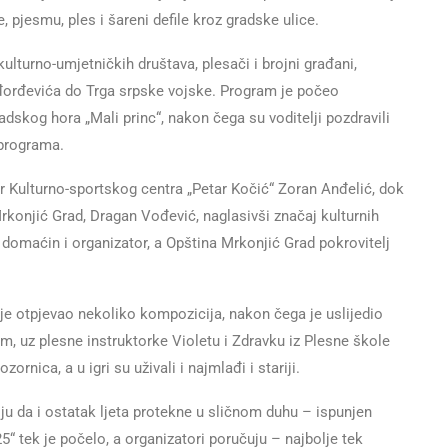
 pjesmu, ples i šareni defile kroz gradske ulice.
ulturno-umjetničkih društava, plesači i brojni građani,
rađorđevića do Trga srpske vojske. Program je počeo
dskog hora „Mali princ“, nakon čega su voditelji pozdravili
 programa.
r Kulturno-sportskog centra „Petar Kočić“ Zoran Anđelić, dok
rkonjić Grad, Dragan Vođević, naglasivši značaj kulturnih
domaćin i organizator, a Opština Mrkonjić Grad pokrovitelj
i je otpjevao nekoliko kompozicija, nakon čega je uslijedio
 uz plesne instruktorke Violetu i Zdravku iz Plesne škole
rnica, a u igri su uživali i najmlađi i stariji.
u da i ostatak ljeta protekne u sličnom duhu – ispunjen
“ tek je počelo, a organizatori poručuju – najbolje tek