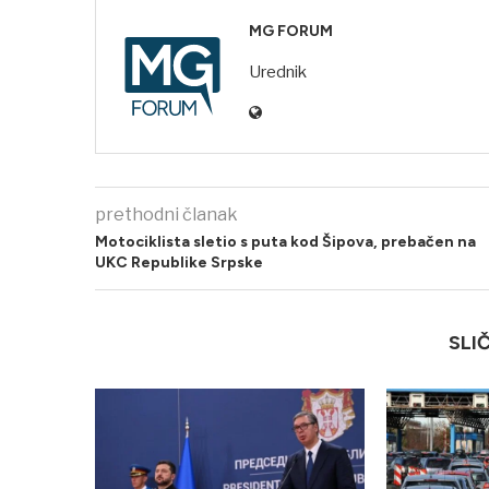
MG FORUM
Urednik
prethodni članak
Motociklista sletio s puta kod Šipova, prebačen na
UKC Republike Srpske
SLI