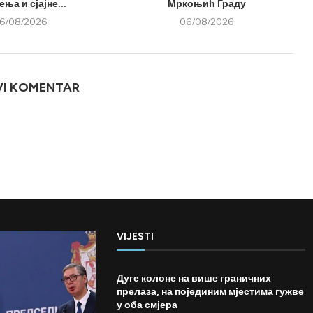
ња и сјајне...
Мркоњић Граду
6/08/2026
06/08/2026
VI KOMENTAR
VIJESTI
Дуге колоне на више граничних
прелаза, на појединим мјестима гужве
у оба смјера