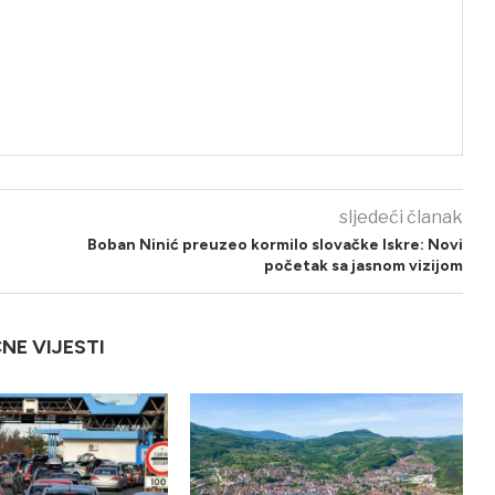
sljedeći članak
Boban Ninić preuzeo kormilo slovačke Iskre: Novi
početak sa jasnom vizijom
ČNE VIJESTI