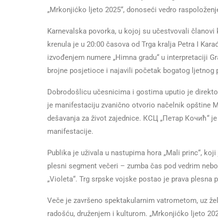
„Mrkonjićko ljeto 2025“, donoseći vedro raspoloženje,
Karnevalska povorka, u kojoj su učestvovali članovi k
krenula je u 20:00 časova od Trga kralja Petra I Ka
izvođenjem numere „Himna gradu“ u interpretaciji Gra
brojne posjetioce i najavili početak bogatog ljetnog
Dobrodošlicu učesnicima i gostima uputio je direkto
je manifestaciju zvanično otvorio načelnik opštine M
dešavanja za život zajednice. КСЦ „Петар Кочић“ je 
manifestacije.
Publika je uživala u nastupima hora „Mali princ“, koj
plesni segment večeri – zumba čas pod vedrim nebom,
„Violeta“. Trg srpske vojske postao je prava plesna pozo
Veče je završeno spektakularnim vatrometom, uz želj
radošću, druženjem i kulturom. „Mrkonjićko ljeto 2025