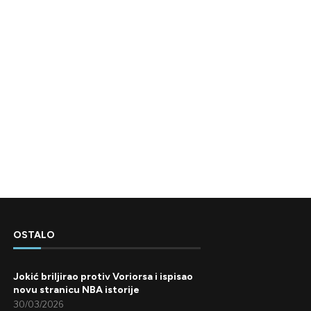
OSTALO
Jokić briljirao protiv Voriorsa i ispisao
novu stranicu NBA istorije
30/03/2026