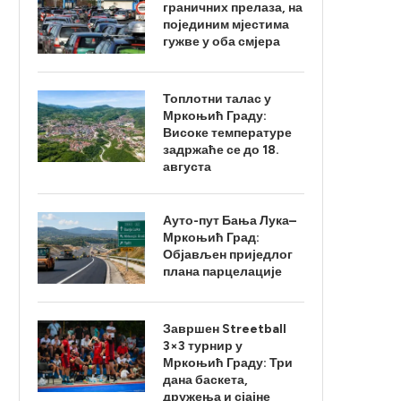
граничних прелаза, на
појединим мјестима
гужве у оба смјера
Топлотни талас у
Мркоњић Граду:
Високе температуре
задржаће се до 18.
августа
Ауто-пут Бања Лука–
Мркоњић Град:
Објављен приједлог
плана парцелације
Завршен Streetball
3×3 турнир у
Мркоњић Граду: Три
дана баскета,
дружења и сјајне