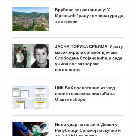
Врућине се настављају: У
Мркоњић Граду температура до
35 степени
ЈАСНА ПОРУКА СРБИМА: У рату
масакрирала српског дјечака
Слободана Стојановића, а сада
ужива све затворске
погодности
ЦИК БиХ представио изглед
нових гласачких листића за
Опште изборе
Нови удар на возаче: Дизел у
Републици Српској поскупио и