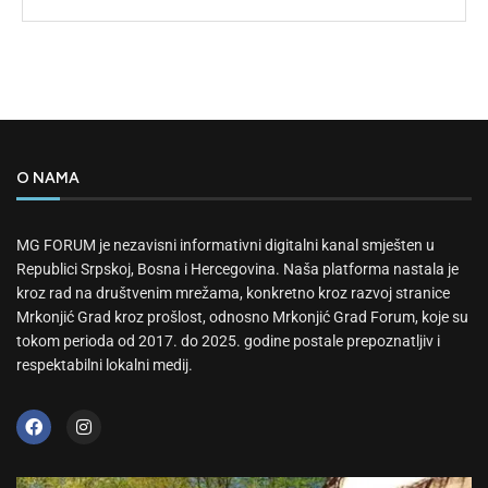
O NAMA
MG FORUM je nezavisni informativni digitalni kanal smješten u
Republici Srpskoj, Bosna i Hercegovina. Naša platforma nastala je
kroz rad na društvenim mrežama, konkretno kroz razvoj stranice
Mrkonjić Grad kroz prošlost, odnosno Mrkonjić Grad Forum, koje su
tokom perioda od 2017. do 2025. godine postale prepoznatljiv i
respektabilni lokalni medij.