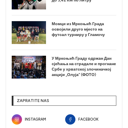
до 3,42 КМ по литру
Момци из Мркоњић Града
освојили друго мјесто на
футсал турниру у Гламочу
У Мркоњић Граду одржан Дан
сјећања на страдале и прогнане
Србе у хрватској злочиначкој
акцији „Олуја“ (ФОТО)
ZAPRATITE NAS
INSTAGRAM
FACEBOOK