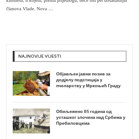
kabinetu, u kojem, prema prijedlogu, neće biti pet dosadašnjih
članova Vlade. Nova …
NAJNOVIJE VIJESTI
Објављен јавни позив за
додјелу подстицаја у
пчеларству у Мркоњић Граду
Обиљежено 85 година од
усташког злочина над Србима у
Пребиловцима