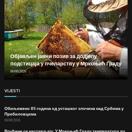
Објављен јавни позив за додјелу
подстицаја у пчеларству у Мркоњић Граду
06/08/2026
VIJESTI
Обиљежено 85 година од усташког злочина над Србима у
Пребиловцима
06/08/2026
Врућине се настављају: У Мркоњић Граду температура до