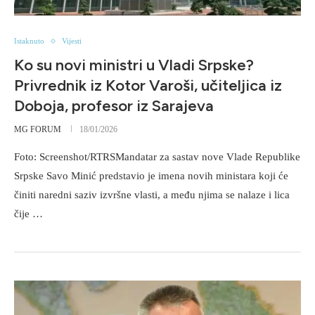
Istaknuto
Vijesti
Ko su novi ministri u Vladi Srpske?
Privrednik iz Kotor Varoši, učiteljica iz
Doboja, profesor iz Sarajeva
MG FORUM
18/01/2026
Foto: Screenshot/RTRSMandatar za sastav nove Vlade Republike
Srpske Savo Minić predstavio je imena novih ministara koji će
činiti naredni saziv izvršne vlasti, a među njima se nalaze i lica
čije …