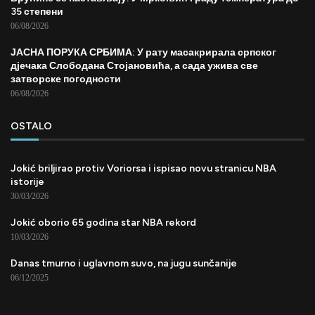
35 степени
06/08/2026
ЈАСНА ПОРУКА СРБИМА: У рату масакрирала српског
дјечака Слободана Стојановића, а сада ужива све
затворске погодности
06/08/2026
OSTALO
Jokić briljirao protiv Voriorsa i ispisao novu stranicu NBA
istorije
30/03/2026
Jokić oborio 65 godina star NBA rekord
10/03/2026
Danas tmurno i uglavnom suvo, na jugu sunčanije
06/12/2025