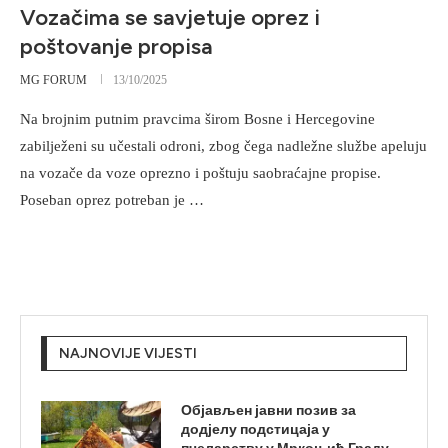
Vozačima se savjetuje oprez i
poštovanje propisa
MG FORUM
13/10/2025
Na brojnim putnim pravcima širom Bosne i Hercegovine
zabilježeni su učestali odroni, zbog čega nadležne službe apeluju
na vozače da voze oprezno i poštuju saobraćajne propise.
Poseban oprez potreban je …
NAJNOVIJE VIJESTI
Објављен јавни позив за
додјелу подстицаја у