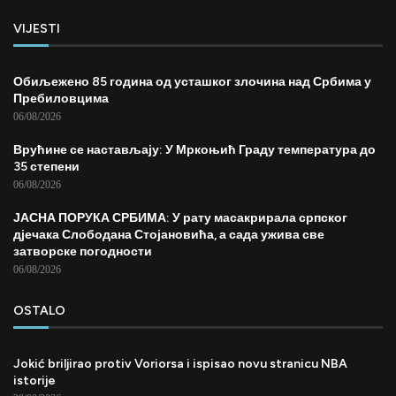
VIJESTI
Обиљежено 85 година од усташког злочина над Србима у
Пребиловцима
06/08/2026
Врућине се настављају: У Мркоњић Граду температура до
35 степени
06/08/2026
ЈАСНА ПОРУКА СРБИМА: У рату масакрирала српског
дјечака Слободана Стојановића, а сада ужива све
затворске погодности
06/08/2026
OSTALO
Jokić briljirao protiv Voriorsa i ispisao novu stranicu NBA
istorije