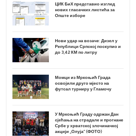
ЦИК БиХ представио изглед
нових гласачких листића за
Опште изборе
Нови удар на возаче: Дизел у
Републици Српској поскупио и
до 3,42 КМ по литру
Момци из Мркоњић Града
освојили друго мјесто на
футсал турниру у Гламочу
У Мркоњић Граду одржан Дан
сјећања на страдале и прогнане
Србе у хрватској злочиначкој
акцији „Олуја“ (ФОТО)