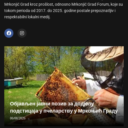
Mrkonjić Grad kroz prošlost, odnosno Mrkonjić Grad Forum, koje su
tokom perioda od 2017. do 2025. godine postale prepoznatljiv i
respektabilni lokalni medij.
Објављен јавни позив за додјелу
подстицаја у пчеларству у Мркоњић Граду
06/08/2026