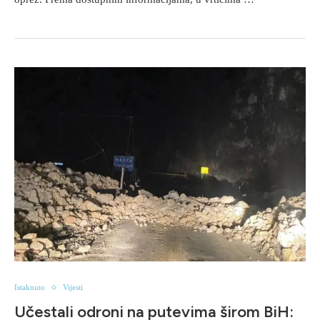
Istaknuto
Vijesti
Učestali odroni na putevima širom BiH: