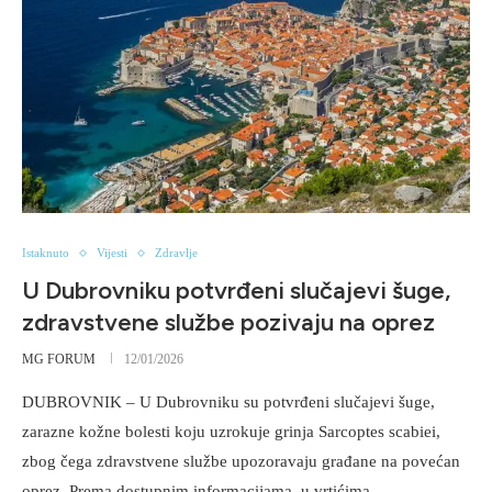
Istaknuto
Vijesti
Zdravlje
U Dubrovniku potvrđeni slučajevi šuge,
zdravstvene službe pozivaju na oprez
MG FORUM
12/01/2026
DUBROVNIK – U Dubrovniku su potvrđeni slučajevi šuge,
zarazne kožne bolesti koju uzrokuje grinja Sarcoptes scabiei,
zbog čega zdravstvene službe upozoravaju građane na povećan
oprez. Prema dostupnim informacijama, u vrtićima …