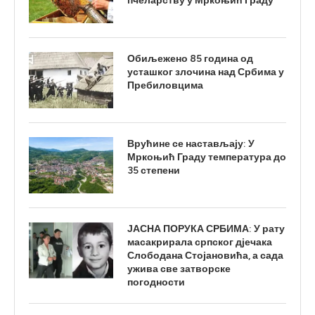
пчеларству у Мркоњић Граду
Обиљежено 85 година од
усташког злочина над Србима у
Пребиловцима
Врућине се настављају: У
Мркоњић Граду температура до
35 степени
ЈАСНА ПОРУКА СРБИМА: У рату
масакрирала српског дјечака
Слободана Стојановића, а сада
ужива све затворске
погодности