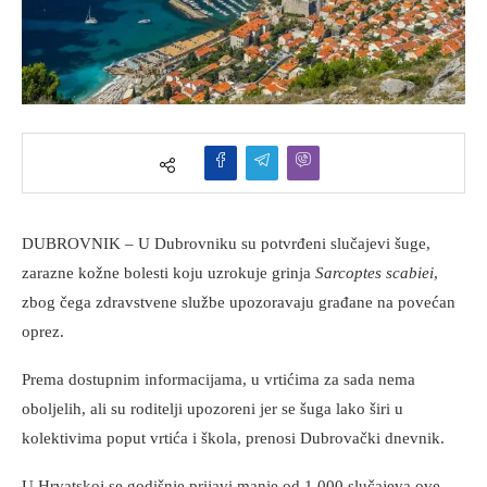
DUBROVNIK – U Dubrovniku su potvrđeni slučajevi šuge,
zarazne kožne bolesti koju uzrokuje grinja
Sarcoptes scabiei
,
zbog čega zdravstvene službe upozoravaju građane na povećan
oprez.
Prema dostupnim informacijama, u vrtićima za sada nema
oboljelih, ali su roditelji upozoreni jer se šuga lako širi u
kolektivima poput vrtića i škola, prenosi Dubrovački dnevnik.
U Hrvatskoj se godišnje prijavi manje od 1.000 slučajeva ove