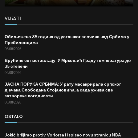
VIJESTI
Обиљежено 85 година од усташког злочина над Србима у
Пребиловцима
06/08/2026
Врућине се настављају: У Мркоњић Граду температура до
35 степени
06/08/2026
ЈАСНА ПОРУКА СРБИМА: У рату масакрирала српског
дјечака Слободана Стојановића, а сада ужива све
затворске погодности
06/08/2026
OSTALO
Jokić briljirao protiv Voriorsa i ispisao novu stranicu NBA