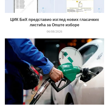
ЦИК БиХ представио изглед нових гласачких
листића за Опште изборе
06/08/2026