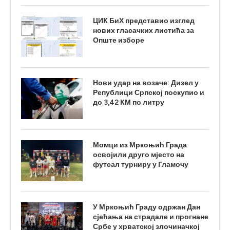
ЦИК БиХ представио изглед
нових гласачких листића за
Опште изборе
Нови удар на возаче: Дизел у
Републици Српској поскупио и
до 3,42 КМ по литру
Момци из Мркоњић Града
освојили друго мјесто на
футсал турниру у Гламочу
У Мркоњић Граду одржан Дан
сјећања на страдале и прогнане
Србе у хрватској злочиначкој