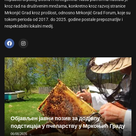
kroz rad na društvenim mrežama, konkretno kroz razvoj stranice
Mrkonjić Grad kroz prošlost, odnosno Mrkonjić Grad Forum, koje su
tokom perioda od 2017. do 2025. godine postale prepoznatljiv i
respektabilni lokalni medij.
Објављен јавни позив за додјелу
подстицаја у пчеларству у Мркоњић Граду
06/08/2026