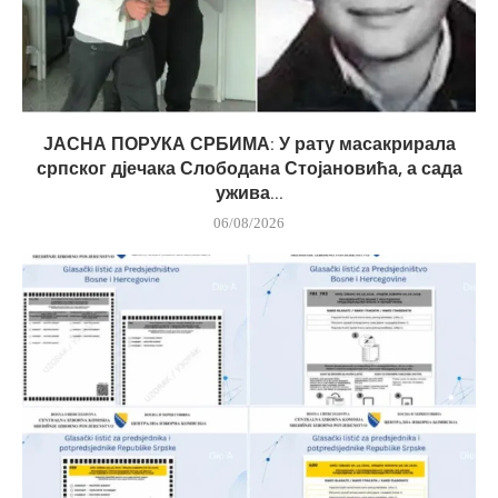
ЈАСНА ПОРУКА СРБИМА: У рату масакрирала
српског дјечака Слободана Стојановића, а сада
ужива...
06/08/2026