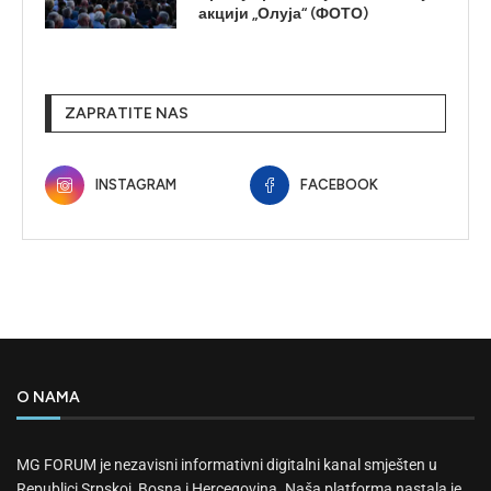
акцији „Олуја“ (ФОТО)
ZAPRATITE NAS
INSTAGRAM
FACEBOOK
O NAMA
MG FORUM je nezavisni informativni digitalni kanal smješten u
Republici Srpskoj, Bosna i Hercegovina. Naša platforma nastala je