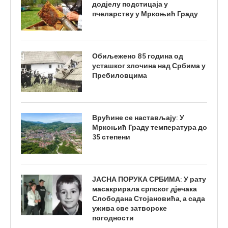
додјелу подстицаја у
пчеларству у Мркоњић Граду
Обиљежено 85 година од
усташког злочина над Србима у
Пребиловцима
Врућине се настављају: У
Мркоњић Граду температура до
35 степени
ЈАСНА ПОРУКА СРБИМА: У рату
масакрирала српског дјечака
Слободана Стојановића, а сада
ужива све затворске
погодности