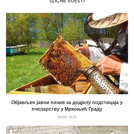
SLIČNE VIJESTI
Објављен јавни позив за додјелу подстицаја у
пчеларству у Мркоњић Граду
06/08/2026