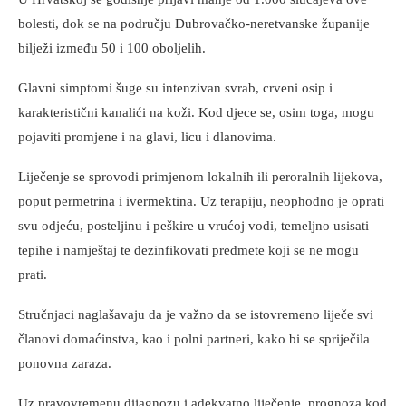
bolesti, dok se na području Dubrovačko-neretvanske županije
bilježi između 50 i 100 oboljelih.
Glavni simptomi šuge su intenzivan svrab, crveni osip i
karakteristični kanalići na koži. Kod djece se, osim toga, mogu
pojaviti promjene i na glavi, licu i dlanovima.
Liječenje se sprovodi primjenom lokalnih ili peroralnih lijekova,
poput permetrina i ivermektina. Uz terapiju, neophodno je oprati
svu odjeću, posteljinu i peškire u vrućoj vodi, temeljno usisati
tepihe i namještaj te dezinfikovati predmete koji se ne mogu
prati.
Stručnjaci naglašavaju da je važno da se istovremeno liječe svi
članovi domaćinstva, kao i polni partneri, kako bi se spriječila
ponovna zaraza.
Uz pravovremenu dijagnozu i adekvatno liječenje, prognoza kod