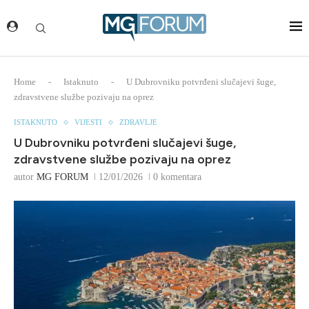
Home
-
Istaknuto
-
U Dubrovniku potvrđeni slučajevi šuge,
zdravstvene službe pozivaju na oprez
ISTAKNUTO
VIJESTI
ZDRAVLJE
U Dubrovniku potvrđeni slučajevi šuge,
zdravstvene službe pozivaju na oprez
autor
MG FORUM
12/01/2026
0 komentara