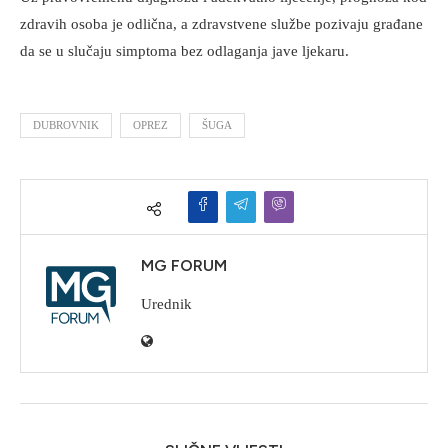
zdravih osoba je odlična, a zdravstvene službe pozivaju građane
da se u slučaju simptoma bez odlaganja jave ljekaru.
DUBROVNIK
OPREZ
ŠUGA
MG FORUM
Urednik