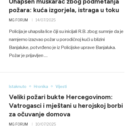
Uhapšen muškarac zbog podmetanja
požara: kuća izgorjela, istraga u toku
MG FORUM
14/07/2025
Policija je uhapsila lice čiji su inicijali R.B. zbog sumnje da je
namjerno izazvao požar u porodičnoj kući u blizini
Banjaluke, potvrđeno je iz Policijske uprave Banjaluka.
Požar je prijavljen …
Istaknuto
Hronika
Vijesti
Veliki požari bukte Hercegovinom:
Vatrogasci i mještani u herojskoj borbi
za očuvanje domova
MG FORUM
10/07/2025