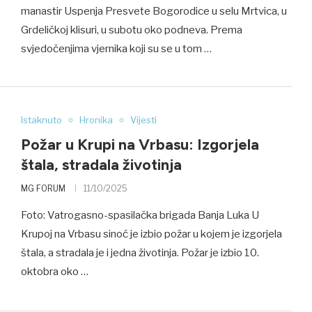
manastir Uspenja Presvete Bogorodice u selu Mrtvica, u
Grdeličkoj klisuri, u subotu oko podneva. Prema
svjedočenjima vjernika koji su se u tom …
Istaknuto
Hronika
Vijesti
Požar u Krupi na Vrbasu: Izgorjela
štala, stradala životinja
MG FORUM
11/10/2025
Foto: Vatrogasno-spasilačka brigada Banja Luka U
Krupoj na Vrbasu sinoć je izbio požar u kojem je izgorjela
štala, a stradala je i jedna životinja. Požar je izbio 10.
oktobra oko …