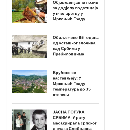
Објављен јавни позив
за додјелу подстицаја
у пчеларству у
Мркоњић Граду
Обиљежено 85 година
од усташког злочина
над Србима у
Пребиловцима
Врућине се
настављају: У
Мркоњић Граду
температура до 35
степени
ЈАСНА ПОРУКА
СРБИМА: У рату
масакрирала српског
дјечака Слободана