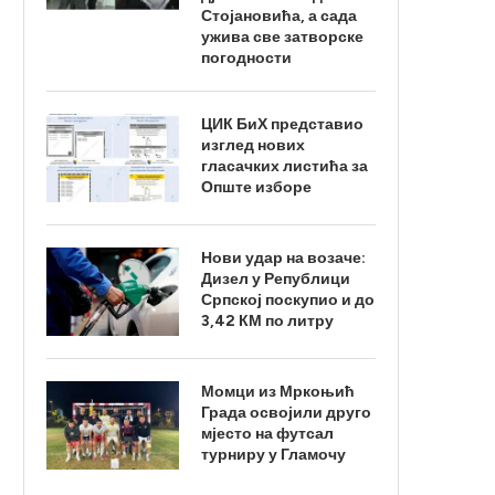
Стојановића, а сада
ужива све затворске
погодности
ЦИК БиХ представио
изглед нових
гласачких листића за
Опште изборе
Нови удар на возаче:
Дизел у Републици
Српској поскупио и до
3,42 КМ по литру
Момци из Мркоњић
Града освојили друго
мјесто на футсал
турниру у Гламочу