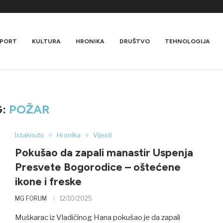
PORT
KULTURA
HRONIKA
DRUŠTVO
TEHNOLOGIJA
G:
POŽAR
Istaknuto
Hronika
Vijesti
Pokušao da zapali manastir Uspenja
Presvete Bogorodice – oštećene
ikone i freske
MG FORUM
12/10/2025
Muškarac iz Vladičinog Hana pokušao je da zapali