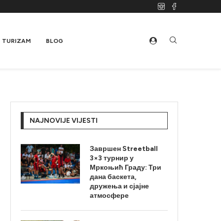
TURIZAM
BLOG
NAJNOVIJE VIJESTI
Завршен Streetball
3×3 турнир у
Мркоњић Граду: Три
дана баскета,
дружења и сјајне
атмосфере