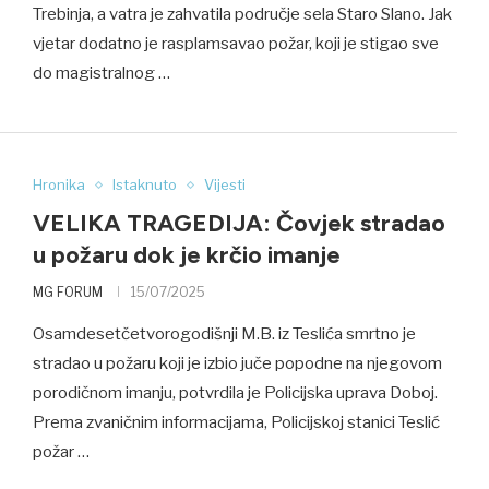
Trebinja, a vatra je zahvatila područje sela Staro Slano. Jak
vjetar dodatno je rasplamsavao požar, koji je stigao sve
do magistralnog …
Hronika
Istaknuto
Vijesti
VELIKA TRAGEDIJA: Čovjek stradao
u požaru dok je krčio imanje
MG FORUM
15/07/2025
Osamdesetčetvorogodišnji M.B. iz Teslića smrtno je
stradao u požaru koji je izbio juče popodne na njegovom
porodičnom imanju, potvrdila je Policijska uprava Doboj.
Prema zvaničnim informacijama, Policijskoj stanici Teslić
požar …