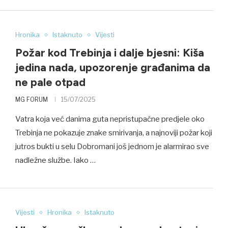
Hronika
Istaknuto
Vijesti
Požar kod Trebinja i dalje bjesni: Kiša
jedina nada, upozorenje građanima da
ne pale otpad
MG FORUM
15/07/2025
Vatra koja već danima guta nepristupačne predjele oko
Trebinja ne pokazuje znake smirivanja, a najnoviji požar koji
jutros bukti u selu Dobromani još jednom je alarmirao sve
nadležne službe. Iako …
Vijesti
Hronika
Istaknuto