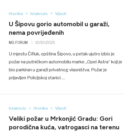
Hronika
Istaknuto
Vijesti
U Šipovu gorio automobil u garaži,
nema povrijeđenih
MG FORUM
10/10/2025
U mjestu Čifluk, opština Šipovo, u petak ujutro izbio je
požar na putničkom automobilu marke „Opel Astra“ koji je
bio parkiran u garaži privatnog vlasništva. Požar je
prijavljen Policijskoj stanici …
Istaknuto
Hronika
Vijesti
Veliki požar u Mrkonjić Gradu: Gori
porodična kuća, vatrogasci na terenu