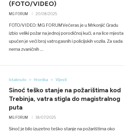
(FOTO/VIDEO)
MG FORUM
20/08/2025
FOTO/VIDEO: MG FORUMVečeras je u Mrkonjić Gradu
izbio veliki požar na jednoj porodičnoj kući, a na lice mjesta
upućen je veći broj vatrogasnih i policijskih vozila. Za sada
nema zvaničnih …
Istaknuto
Hronika
Vijesti
Sinoć teško stanje na požarištima kod
Trebinja, vatra stigla do magistralnog
puta
MG FORUM
18/07/2025
Sinoć je bilo izuzetno teško stanje na požarištima oko