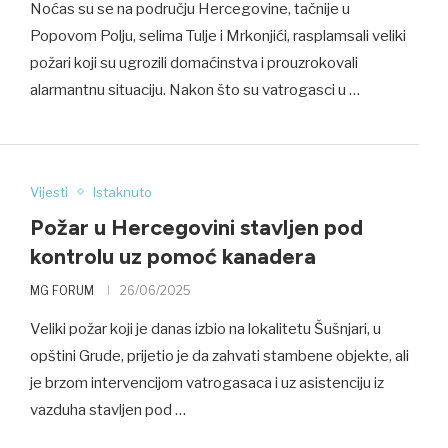
Noćas su se na području Hercegovine, tačnije u
Popovom Polju, selima Tulje i Mrkonjići, rasplamsali veliki
požari koji su ugrozili domaćinstva i prouzrokovali
alarmantnu situaciju. Nakon što su vatrogasci u …
Vijesti
Istaknuto
Požar u Hercegovini stavljen pod
kontrolu uz pomoć kanadera
MG FORUM
26/06/2025
Veliki požar koji je danas izbio na lokalitetu Šušnjari, u
opštini Grude, prijetio je da zahvati stambene objekte, ali
je brzom intervencijom vatrogasaca i uz asistenciju iz
vazduha stavljen pod …