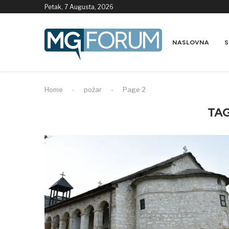
Petak, 7 Augusta, 2026
NASLOVNA
S
Home
-
požar
-
Page 2
TA