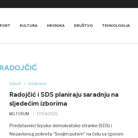
PORT
KULTURA
HRONIKA
DRUŠTVO
TEHNOLOGIJA
RADOJČIĆ
Vijesti
Istaknuto
Radojčić i SDS planiraju saradnju na
sljedećim izborima
MG FORUM
17/04/2025
Predstavnici Srpske demokratske stranke (SDS) i
Nezavisnog pokreta “Svojim putem” na čelu sa Igorom