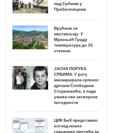
над Србима у
Пребиловцима
Врућине се
настављају: У
Мркоњић Граду
температура до 35
степени
ЈАСНА ПОРУКА
СРБИМА: У рату
масакрирала српског
дјечака Слободана
Стојановића, а сада
ужива све затворске
погодности
ЦИК БиХ представио
изглед нових
гласачких листића за