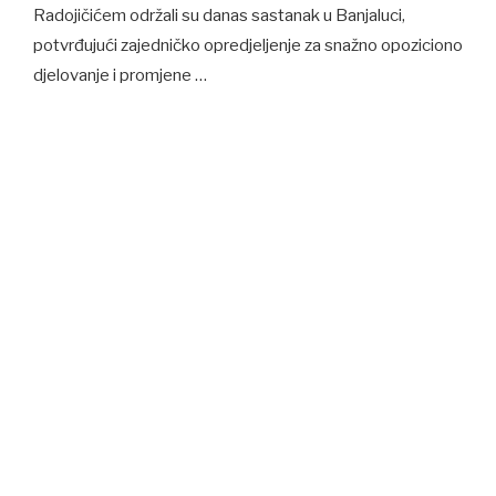
Radojičićem održali su danas sastanak u Banjaluci,
potvrđujući zajedničko opredjeljenje za snažno opoziciono
djelovanje i promjene …