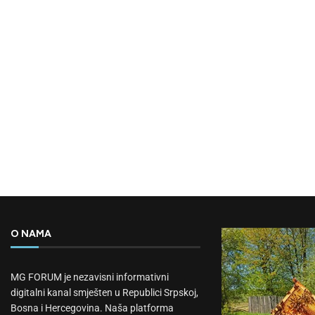
O NAMA
MG FORUM je nezavisni informativni
digitalni kanal smješten u Republici Srpskoj,
Bosna i Hercegovina. Naša platforma