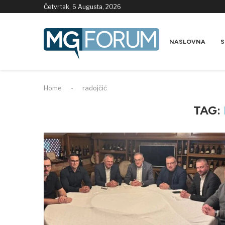
Četvrtak, 6 Augusta, 2026
NASLOVNA
S
Home
-
radojčić
TAG: