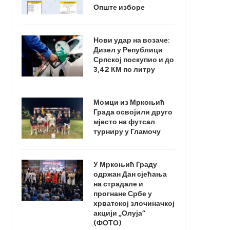
Опште изборе
Нови удар на возаче:
Дизел у Републици
Српској поскупио и до
3,42 КМ по литру
Момци из Мркоњић
Града освојили друго
мјесто на футсал
турниру у Гламочу
У Мркоњић Граду
одржан Дан сјећања
на страдале и
прогнане Србе у
хрватској злочиначкој
акцији „Олуја“
(ФОТО)