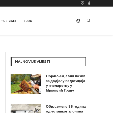
TURIZAM
BLOG
NAJNOVIJE VIJESTI
Објављен јавни позив
за додјелу подстицаја
у пчеларству у
Мркоњић Граду
Обиљежено 85 година
од усташког злочина