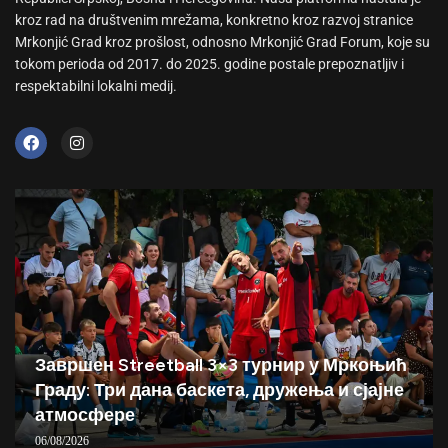
kroz rad na društvenim mrežama, konkretno kroz razvoj stranice
Mrkonjić Grad kroz prošlost, odnosno Mrkonjić Grad Forum, koje su
tokom perioda od 2017. do 2025. godine postale prepoznatljiv i
respektabilni lokalni medij.
Завршен Streetball 3×3 турнир у Мркоњић
Граду: Три дана баскета, дружења и сјајне
атмосфере
06/08/2026