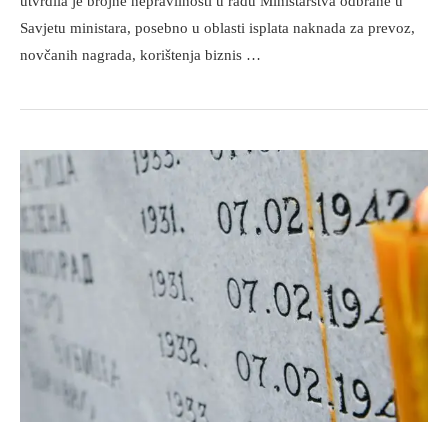
utvrdila je brojne nepravilnosti u radu Ministarstva odbrane u
Savjetu ministara, posebno u oblasti isplata naknada za prevoz,
novčanih nagrada, korištenja biznis …