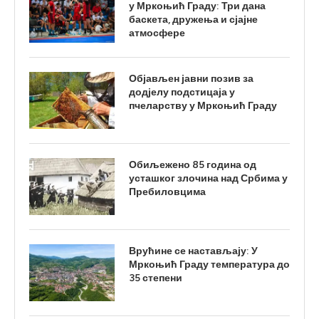
у Мркоњић Граду: Три дана
баскета, дружења и сјајне
атмосфере
Објављен јавни позив за
додјелу подстицаја у
пчеларству у Мркоњић Граду
Обиљежено 85 година од
усташког злочина над Србима у
Пребиловцима
Врућине се настављају: У
Мркоњић Граду температура до
35 степени