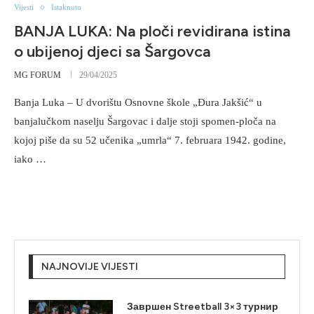
Vijesti
Istaknuto
BANJA LUKA: Na ploči revidirana istina
o ubijenoj djeci sa Šargovca
MG FORUM
29/04/2025
Banja Luka – U dvorištu Osnovne škole „Đura Jakšić“ u
banjalučkom naselju Šargovac i dalje stoji spomen-ploča na
kojoj piše da su 52 učenika „umrla“ 7. februara 1942. godine,
iako …
NAJNOVIJE VIJESTI
Завршен Streetball 3×3 турнир