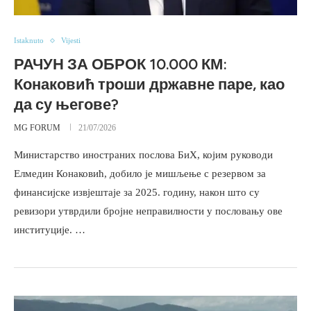
Istaknuto
Vijesti
РАЧУН ЗА ОБРОК 10.000 КМ:
Конаковић троши државне паре, као
да су његове?
MG FORUM
21/07/2026
Министарство иностраних послова БиХ, којим руководи
Елмедин Конаковић, добило је мишљење с резервом за
финансијске извјештаје за 2025. годину, након што су
ревизори утврдили бројне неправилности у пословању ове
институције. …