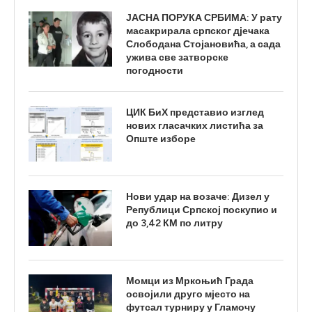
ЈАСНА ПОРУКА СРБИМА: У рату
масакрирала српског дјечака
Слободана Стојановића, а сада
ужива све затворске
погодности
ЦИК БиХ представио изглед
нових гласачких листића за
Опште изборе
Нови удар на возаче: Дизел у
Републици Српској поскупио и
до 3,42 КМ по литру
Момци из Мркоњић Града
освојили друго мјесто на
футсал турниру у Гламочу