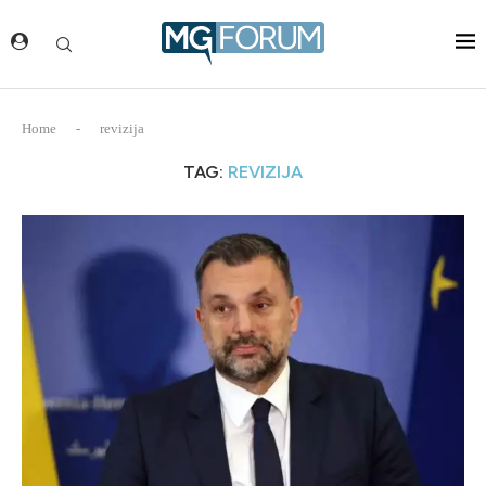
Home
-
revizija
TAG:
REVIZIJA