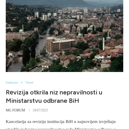
Istaknuto
Vijesti
Rеvizija otkrila niz nepravilnosti u
Ministarstvu odbrane BiH
MG FORUM
18/07/2025
Kancelarija za reviziju institucija BiH u najnovijem izvještaju