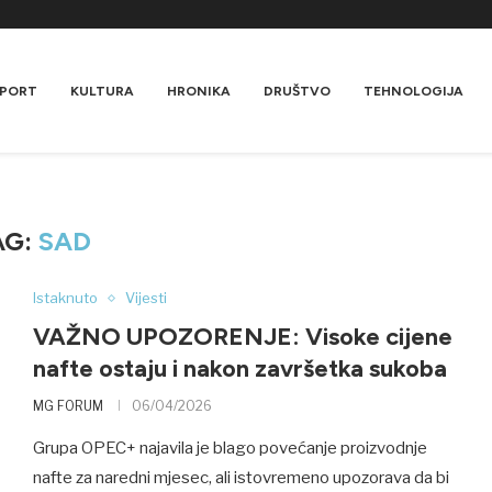
PORT
KULTURA
HRONIKA
DRUŠTVO
TEHNOLOGIJA
AG:
SAD
Istaknuto
Vijesti
VAŽNO UPOZORENJE: Visoke cijene
nafte ostaju i nakon završetka sukoba
MG FORUM
06/04/2026
Grupa OPEC+ najavila je blago povećanje proizvodnje
nafte za naredni mjesec, ali istovremeno upozorava da bi