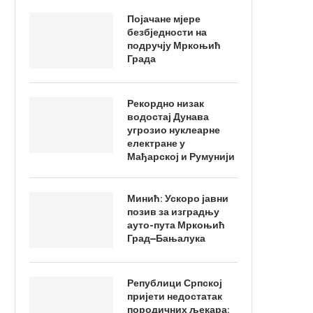
Појачане мјере
безбједности на
подручју Мркоњић
Града
Рекордно низак
водостај Дунава
угрозио нуклеарне
електране у
Мађарској и Румунији
Минић: Ускоро јавни
позив за изградњу
ауто-пута Мркоњић
Град–Бањалука
Републици Српској
пријети недостатак
породичних љекара: