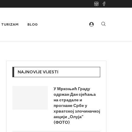
TURIZAM
BLOG
NAJNOVIJE VIJESTI
У Мркоњић Граду
одржан Дан сјећања
на страдале и
прогнане Србе у
хрватској злочиначкој
акцији „Олуја“
(ФОТО)