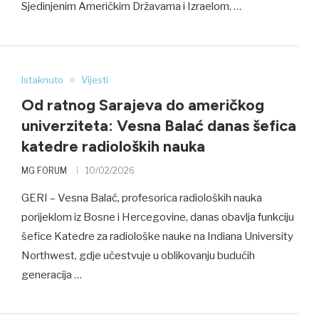
Sjedinjenim Američkim Državama i Izraelom. …
Istaknuto
Vijesti
Od ratnog Sarajeva do američkog
univerziteta: Vesna Balać danas šefica
katedre radioloških nauka
MG FORUM
10/02/2026
GERI – Vesna Balać, profesorica radioloških nauka
porijeklom iz Bosne i Hercegovine, danas obavlja funkciju
šefice Katedre za radiološke nauke na Indiana University
Northwest, gdje učestvuje u oblikovanju budućih
generacija …