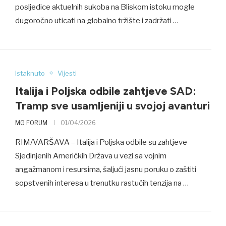
posljedice aktuelnih sukoba na Bliskom istoku mogle
dugoročno uticati na globalno tržište i zadržati …
Istaknuto
Vijesti
Italija i Poljska odbile zahtjeve SAD:
Tramp sve usamljeniji u svojoj avanturi
MG FORUM
01/04/2026
RIM/VARŠAVA – Italija i Poljska odbile su zahtjeve
Sjedinjenih Američkih Država u vezi sa vojnim
angažmanom i resursima, šaljući jasnu poruku o zaštiti
sopstvenih interesa u trenutku rastućih tenzija na …