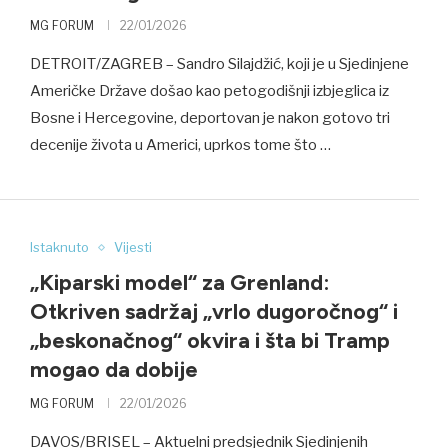
MG FORUM
22/01/2026
DETROIT/ZAGREB – Sandro Silajdžić, koji je u Sjedinjene
Američke Države došao kao petogodišnji izbjeglica iz
Bosne i Hercegovine, deportovan je nakon gotovo tri
decenije života u Americi, uprkos tome što …
Istaknuto
Vijesti
„Kiparski model“ za Grenland:
Otkriven sadržaj „vrlo dugoročnog“ i
„beskonačnog“ okvira i šta bi Tramp
mogao da dobije
MG FORUM
22/01/2026
DAVOS/BRISEL – Aktuelni predsjednik Sjedinjenih