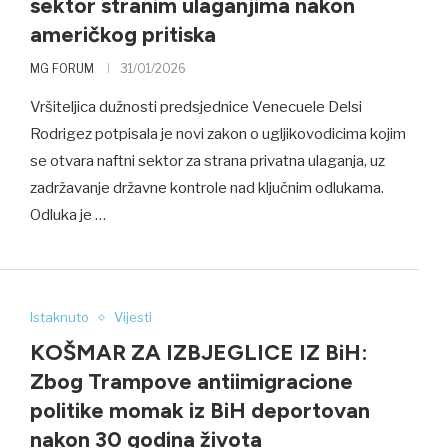
sektor stranim ulaganjima nakon
američkog pritiska
MG FORUM
31/01/2026
Vršiteljica dužnosti predsjednice Venecuele Delsi
Rodrigez potpisala je novi zakon o ugljikovodicima kojim
se otvara naftni sektor za strana privatna ulaganja, uz
zadržavanje državne kontrole nad ključnim odlukama.
Odluka je …
Istaknuto
Vijesti
KOŠMAR ZA IZBJEGLICE IZ BiH:
Zbog Trampove antiimigracione
politike momak iz BiH deportovan
nakon 30 godina života