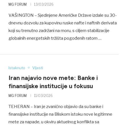
MG FORUM
13/03/2026
VAŠINGTON – Sjedinjene Američke Države izdale su 30-
dnevnu dozvolu za kupovinu ruske nafte i naftnih derivata
koji su trenutno zadržani na moru, s ciljem stabilizacije
globalnih energetskih tržišta pogođenih ratom …
Istaknuto
Vijesti
Iran najavio nove mete: Banke i
finansijske institucije u fokusu
MG FORUM
11/03/2026
TEHERAN – Iran je zvanično objavio da su banke i
finansijske institucije na Bliskom istoku nove legitimne
mete za napade, u okviru aktuelnog konflikta sa