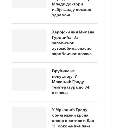
Млади доктори
избјегавају домове
здравља
Херојски чин Милана
Гуровића: Из
запаљеног
аутомобила спасио
заробљеног возача
Врућине не
попуштају: У
Мркоњић Граду
температура до 34
степена
У Мркоњић Граду
обиљежени крсна
слава општине и Дан
11. мркоњићке лаке