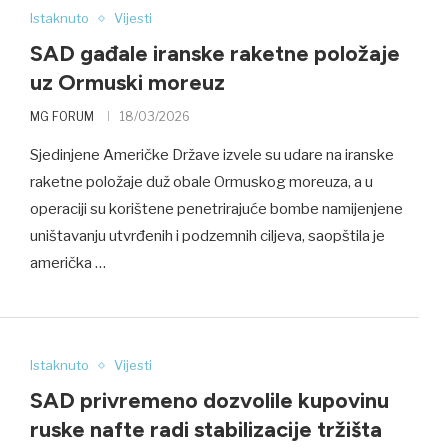
Istaknuto
Vijesti
SAD gađale iranske raketne položaje
uz Ormuski moreuz
MG FORUM
18/03/2026
Sjedinjene Američke Države izvele su udare na iranske
raketne položaje duž obale Ormuskog moreuza, a u
operaciji su korištene penetrirajuće bombe namijenjene
uništavanju utvrđenih i podzemnih ciljeva, saopštila je
američka …
Istaknuto
Vijesti
SAD privremeno dozvolile kupovinu
ruske nafte radi stabilizacije tržišta