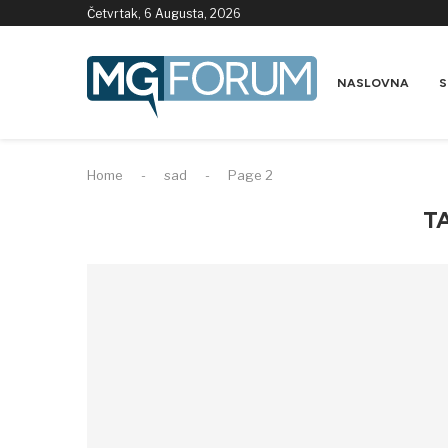
Četvrtak, 6 Augusta, 2026
NASLOVNA
S
Home
-
sad
-
Page 2
T