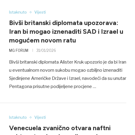
Istaknuto
Vijesti
Bivši britanski diplomata upozorava:
Iran bi mogao iznenaditi SAD i Izrael u
mogućem novom ratu
MG FORUM
31/01/2026
Bivši britanski diplomata Alister Kruk upozorio je da bi Iran
u eventualnom novom sukobu mogao ozbiljno iznenaditi
Sjedinjene Američke Države i Izrael, navodeći da su unutar
Pentagona prisutne podijeljene procjene …
Istaknuto
Vijesti
Venecuela zvanično otvara naftni