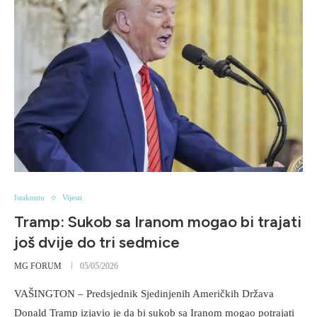
Istaknuto
Vijesti
Tramp: Sukob sa Iranom mogao bi trajati
još dvije do tri sedmice
MG FORUM
05/05/2026
VAŠINGTON – Predsjednik Sjedinjenih Američkih Država
Donald Tramp izjavio je da bi sukob sa Iranom mogao potrajati