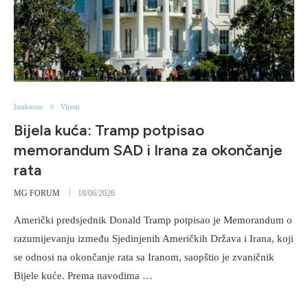
Istaknuto
Vijesti
Bijela kuća: Tramp potpisao
memorandum SAD i Irana za okončanje
rata
MG FORUM
18/06/2026
Američki predsjednik Donald Tramp potpisao je Memorandum o
razumijevanju između Sjedinjenih Američkih Država i Irana, koji
se odnosi na okončanje rata sa Iranom, saopštio je zvaničnik
Bijele kuće. Prema navodima …