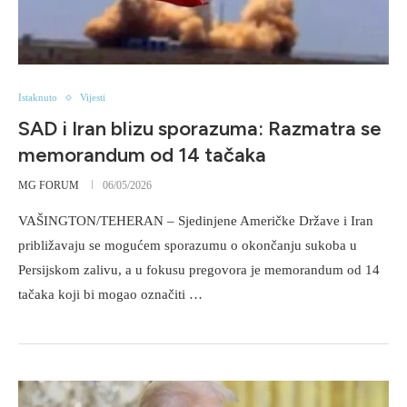
Istaknuto
Vijesti
SAD i Iran blizu sporazuma: Razmatra se
memorandum od 14 tačaka
MG FORUM
06/05/2026
VAŠINGTON/TEHERAN – Sjedinjene Američke Države i Iran
približavaju se mogućem sporazumu o okončanju sukoba u
Persijskom zalivu, a u fokusu pregovora je memorandum od 14
tačaka koji bi mogao označiti …