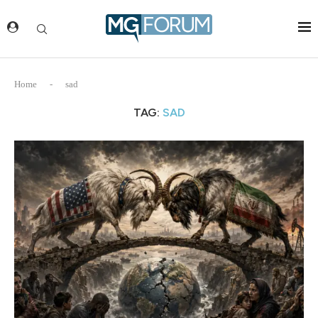
Home
-
sad
TAG:
SAD