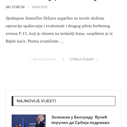
MG FORUM
06/04/2026
Sjedinjene Američke Države uspješno su izvele složenu
operaciju spašavanja i evakuisale i drugog pilota borbenog
aviona F-15, koji je oboren na teritoriji Irana, saopšteno je iz
Bijele kuće. Prema zvaničnim …
NOVIJI ČLANCI
STARIJI ČLANCI
NAJNOVIJE VIJESTI
Зеленски у Београду: Вучић
поручио да Србија подржава