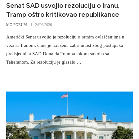
Senat SAD usvojio rezoluciju o Iranu,
Tramp oštro kritikovao republikance
MG FORUM
24/06/2026
Američki Senat usvojio je rezoluciju o ratnim ovlašćenjima u
vezi sa Iranom, čime je izražena zabrinutost zbog postupaka
predsjednika SAD Donalda Trampa tokom sukoba sa
Teheranom. Za rezoluciju je glasalo …