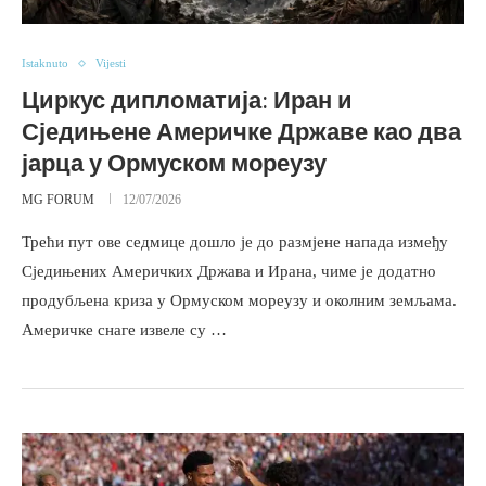
Istaknuto
Vijesti
Циркус дипломатија: Иран и
Сједињене Америчке Државе као два
јарца у Ормуском мореузу
MG FORUM
12/07/2026
Трећи пут ове седмице дошло је до размјене напада између
Сједињених Америчких Држава и Ирана, чиме је додатно
продубљена криза у Ормуском мореузу и околним земљама.
Америчке снаге извеле су …