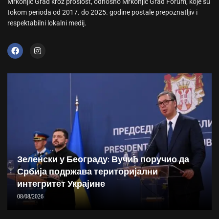
Mrkonjić Grad kroz prošlost, odnosno Mrkonjić Grad Forum, koje su
tokom perioda od 2017. do 2025. godine postale prepoznatljiv i
respektabilni lokalni medij.
Зеленски у Београду: Вучић поручио да
Србија подржава територијални
интегритет Украјине
08/08/2026