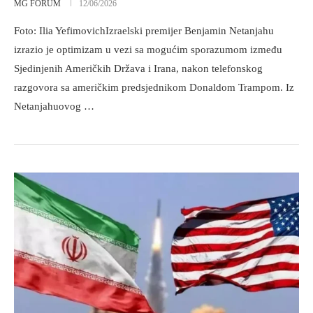
MG FORUM
12/06/2026
Foto: Ilia YefimovichIzraelski premijer Benjamin Netanjahu
izrazio je optimizam u vezi sa mogućim sporazumom između
Sjedinjenih Američkih Država i Irana, nakon telefonskog
razgovora sa američkim predsjednikom Donaldom Trampom. Iz
Netanjahuovog …