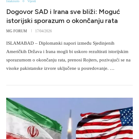
Istaknuto
Vijesti
Dogovor SAD i Irana sve bliži: Moguć
istorijski sporazum o okončanju rata
MG FORUM
17/04/2026
ISLAMABAD – Diplomatski napori između Sjedinjenih
Američkih Država i Irana mogli bi uskoro rezultirati istorijskim
sporazumom o okončanju rata, prenosi Rojters, pozivajući se na
visoke pakistanske izvore uključene u posredovanje. …