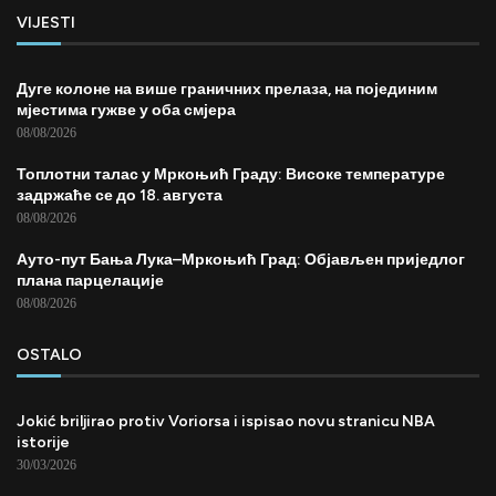
VIJESTI
Дуге колоне на више граничних прелаза, на појединим
мјестима гужве у оба смјера
08/08/2026
Топлотни талас у Мркоњић Граду: Високе температуре
задржаће се до 18. августа
08/08/2026
Ауто-пут Бања Лука–Мркоњић Град: Објављен приједлог
плана парцелације
08/08/2026
OSTALO
Jokić briljirao protiv Voriorsa i ispisao novu stranicu NBA
istorije
30/03/2026