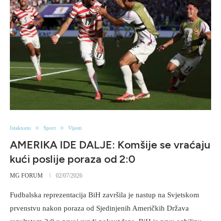
Istaknuto
Sport
Vijesti
AMERIKA IDE DALJE: Komšije se vraćaju
kući poslije poraza od 2:0
MG FORUM
02/07/2026
Fudbalska reprezentacija BiH završila je nastup na Svjetskom
prvenstvu nakon poraza od Sjedinjenih Američkih Država