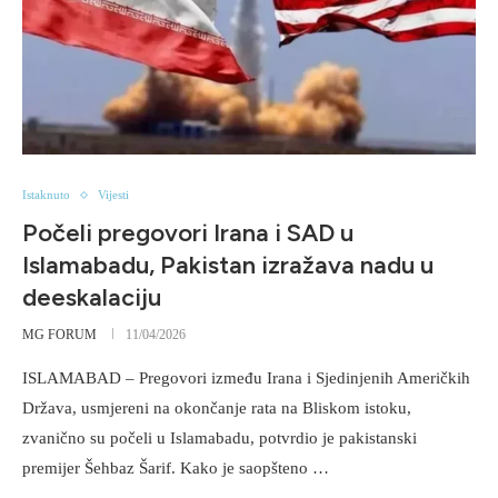
Istaknuto
Vijesti
Počeli pregovori Irana i SAD u
Islamabadu, Pakistan izražava nadu u
deeskalaciju
MG FORUM
11/04/2026
ISLAMABAD – Pregovori između Irana i Sjedinjenih Američkih
Država, usmjereni na okončanje rata na Bliskom istoku,
zvanično su počeli u Islamabadu, potvrdio je pakistanski
premijer Šehbaz Šarif. Kako je saopšteno …