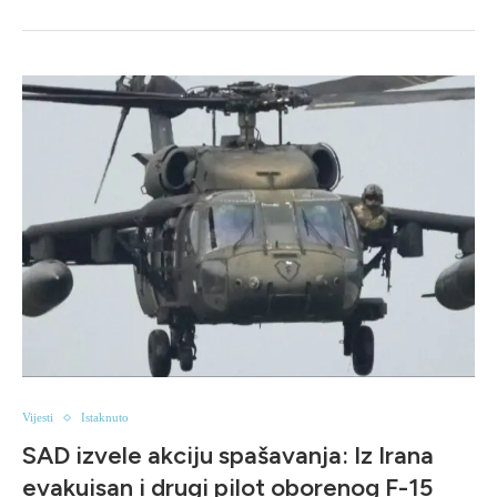
Vijesti
Istaknuto
SAD izvele akciju spašavanja: Iz Irana
evakuisan i drugi pilot oborenog F-15