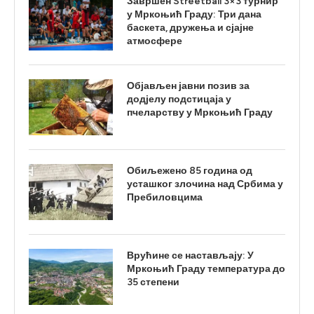
Завршен Streetball 3×3 турнир
у Мркоњић Граду: Три дана
баскета, дружења и сјајне
атмосфере
Објављен јавни позив за
додјелу подстицаја у
пчеларству у Мркоњић Граду
Обиљежено 85 година од
усташког злочина над Србима у
Пребиловцима
Врућине се настављају: У
Мркоњић Граду температура до
35 степени