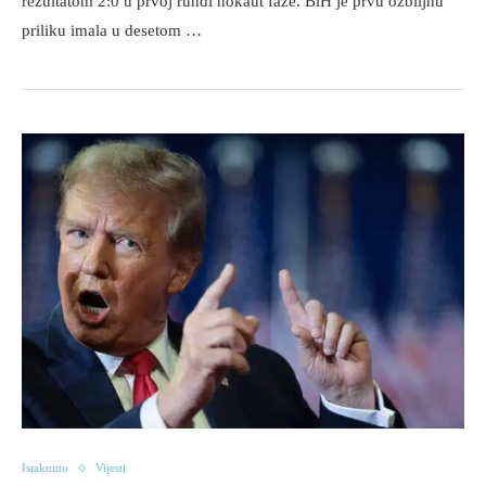
rezultatom 2:0 u prvoj rundi nokaut faze. BiH je prvu ozbiljnu
priliku imala u desetom …
Istaknuto
Vijesti