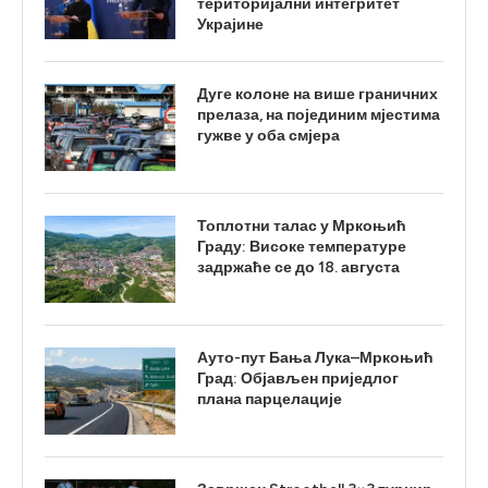
територијални интегритет
Украјине
Дуге колоне на више граничних
прелаза, на појединим мјестима
гужве у оба смјера
Топлотни талас у Мркоњић
Граду: Високе температуре
задржаће се до 18. августа
Ауто-пут Бања Лука–Мркоњић
Град: Објављен приједлог
плана парцелације