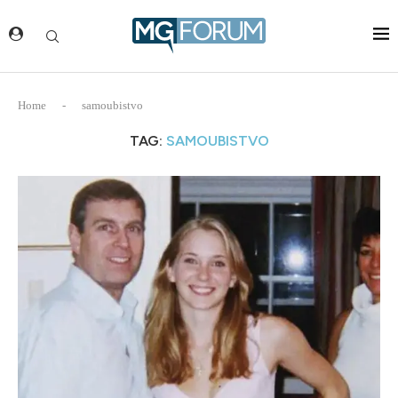
Home
-
samoubistvo
TAG:
SAMOUBISTVO