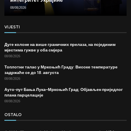
08/08/2026
VIJESTI
Дуге колоне на више граничних прелаза, на појединим
мјестима гужве у оба смјера
08/08/2026
Топлотни талас у Мркоњић Граду: Високе температуре
задржаће се до 18. августа
08/08/2026
Ауто-пут Бања Лука–Мркоњић Град: Објављен приједлог
плана парцелације
08/08/2026
OSTALO