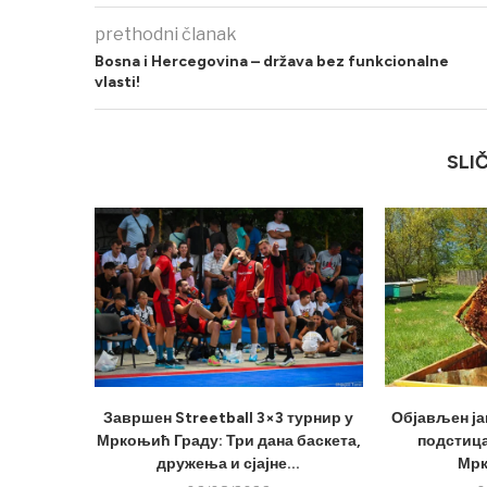
prethodni članak
Bosna i Hercegovina – država bez funkcionalne
vlasti!
SLI
Завршен Streetball 3×3 турнир у
Објављен ја
Мркоњић Граду: Три дана баскета,
подстица
дружења и сјајне...
Мрк