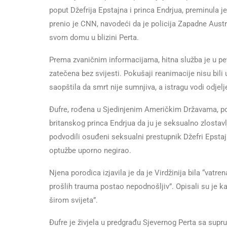
poput Džefrija Epstajna i princa Endrjua, preminula je
prenio je CNN, navodeći da je policija Zapadne Austr
svom domu u blizini Perta.
Prema zvaničnim informacijama, hitna služba je u pet
zatečena bez svijesti. Pokušaji reanimacije nisu bili 
saopštila da smrt nije sumnjiva, a istragu vodi odjelj
Đufre, rođena u Sjedinjenim Američkim Državama, pos
britanskog princa Endrjua da ju je seksualno zlostavlj
podvodili osuđeni seksualni prestupnik Džefri Epstaj
optužbe uporno negirao.
Njena porodica izjavila je da je Virdžinija bila “vatren
prošlih trauma postao nepodnošljiv”. Opisali su je kao
širom svijeta”.
Đufre je živjela u predgrađu Sjevernog Perta sa sup