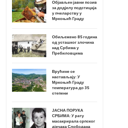
Објављен јавни позив
за додјелу подстицаја
у пчеларству у
Мркоњић Граду
Обиљежено 85 година
од усташког злочина
над Србима у
Пребиловцима
Врућине се
настављају: У
Мркоњић Граду
температура до 35
степени
ЈАСНА ПОРУКА
СРБИМА: У рату
масакрирала српског
дјечака Слободана