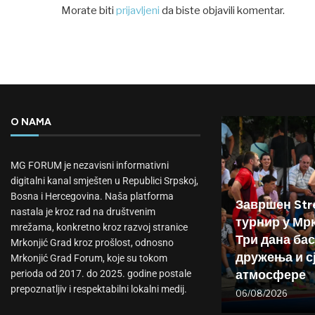
Morate biti
prijavljeni
da biste objavili komentar.
O NAMA
MG FORUM je nezavisni informativni
digitalni kanal smješten u Republici Srpskoj,
Bosna i Hercegovina. Naša platforma
Завршен Stre
nastala je kroz rad na društvenim
турнир у Мр
mrežama, konkretno kroz razvoj stranice
Три дана бас
Mrkonjić Grad kroz prošlost, odnosno
дружења и с
Mrkonjić Grad Forum, koje su tokom
атмосфере
perioda od 2017. do 2025. godine postale
prepoznatljiv i respektabilni lokalni medij.
06/08/2026