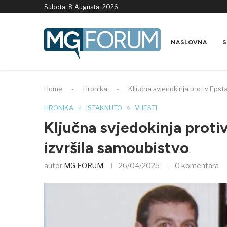
Subota, 8 Augusta, 2026
NASLOVNA
S
Home
-
Hronika
-
Ključna svjedokinja protiv Epsta
HRONIKA
ISTAKNUTO
VIJESTI
Ključna svjedokinja protiv
izvršila samoubistvo
autor
MG FORUM
26/04/2025
0 komentara