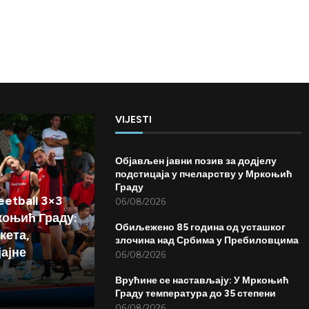
VIJESTI
Објављен јавни позив за додјелу
подстицаја у пчеларству у Мркоњић
Граду
etball 3×3
06/08/2026
коњић Граду:
Обиљежено 85 година од усташког
кета,
злочина над Србима у Пребиловцима
јајне
06/08/2026
Врућине се настављају: У Мркоњић
Граду температура до 35 степени
06/08/2026