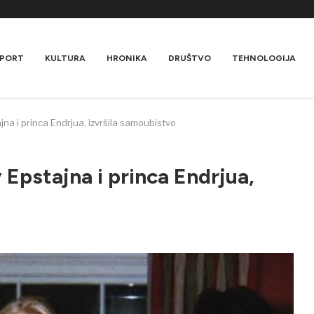
PORT
KULTURA
HRONIKA
DRUŠTVO
TEHNOLOGIJA
jna i princa Endrjua, izvršila samoubistvo
 Epstajna i princa Endrjua,