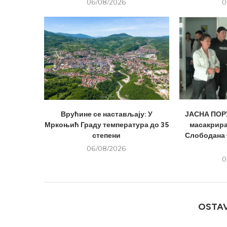
06/08/2026
0
Врућине се настављају: У
ЈАСНА ПОРУ
Мркоњић Граду температура до 35
масакрира
степени
Слободана 
06/08/2026
0
OSTA