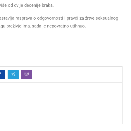
više od dvije decenije braka.
astavlja rasprava o odgovornosti i pravdi za žrtve seksualnog
agu preživjelima, sada je nepovratno utihnuo.