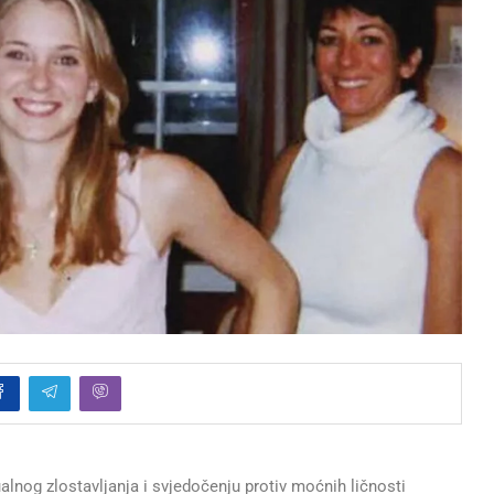
ualnog zlostavljanja i svjedočenju protiv moćnih ličnosti