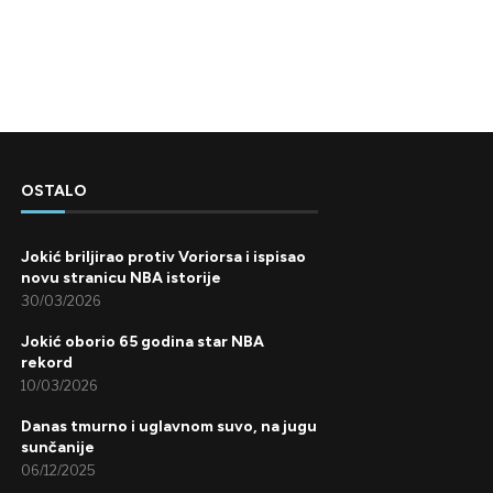
OSTALO
Jokić briljirao protiv Voriorsa i ispisao
novu stranicu NBA istorije
30/03/2026
Jokić oborio 65 godina star NBA
rekord
10/03/2026
Danas tmurno i uglavnom suvo, na jugu
sunčanije
06/12/2025