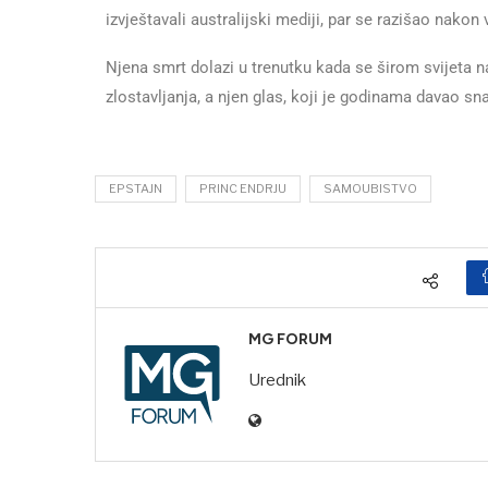
izvještavali australijski mediji, par se razišao nakon 
Njena smrt dolazi u trenutku kada se širom svijeta n
zlostavljanja, a njen glas, koji je godinama davao sn
EPSTAJN
PRINC ENDRJU
SAMOUBISTVO
MG FORUM
Urednik