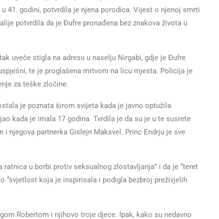
 u 41. godini, potvrdila je njena porodica. Vijest o njenoj smrti
alije potvrdila da je Đufre pronađena bez znakova života u
ak uveče stigla na adresu u naselju Nirgabi, gdje je Đufre
uspješni, te je proglašena mrtvom na licu mjesta. Policija je
enje za teške zločine.
tala je poznata širom svijeta kada je javno optužila
ao kada je imala 17 godina. Tvrdila je da su je u te susrete
n i njegova partnerka Gislejn Maksvel. Princ Endrju je sve
a ratnica u borbi protiv seksualnog zlostavljanja” i da je “teret
 “svjetlost koja je inspirisala i podigla bezbroj preživjelih
rugom Robertom i njihovo troje djece. Ipak, kako su nedavno