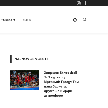
TURIZAM
BLOG
NAJNOVIJE VIJESTI
Завршен Streetball
3×3 турнир у
Мркоњић Граду: Три
дана баскета,
дружења и сјајне
атмосфере