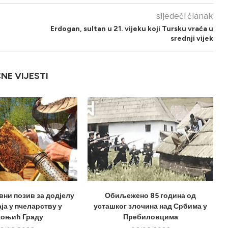
sljedeći članak
Erdogan, sultan u 21. vijeku koji Tursku vraća u
srednji vijek
ČNE VIJESTI
вни позив за додјелу
Обиљежено 85 година од
ја у пчеларству у
усташког злочина над Србима у
оњић Граду
Пребиловцима