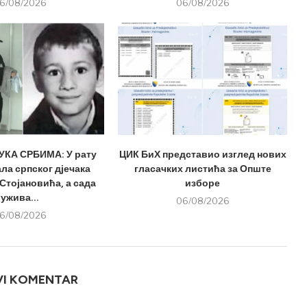
6/08/2026
06/08/2026
КА СРБИМА: У рату
ЦИК БиХ представио изглед нових
ла српског дјечака
гласачких листића за Опште
Стојановића, а сада
изборе
ужива...
06/08/2026
6/08/2026
VI KOMENTAR