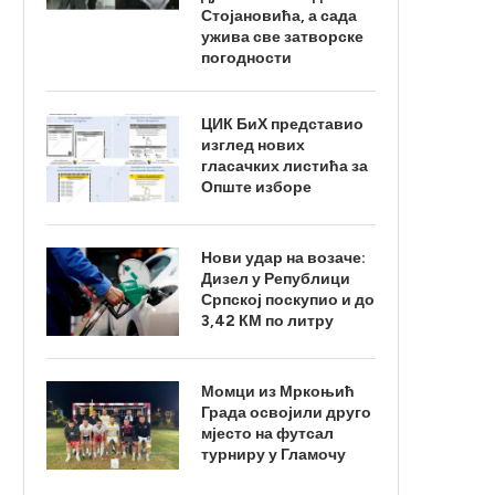
Стојановића, а сада
ужива све затворске
погодности
ЦИК БиХ представио
изглед нових
гласачких листића за
Опште изборе
Нови удар на возаче:
Дизел у Републици
Српској поскупио и до
3,42 КМ по литру
Момци из Мркоњић
Града освојили друго
мјесто на футсал
турниру у Гламочу