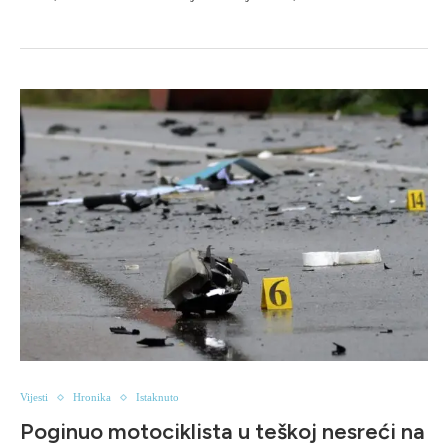
Vijesti
Hronika
Istaknuto
Poginuo motociklista u teškoj nesreći na