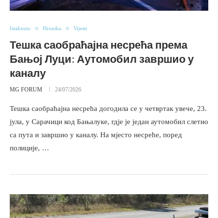
Istaknuto
Hronika
Vijesti
Тешка саобраћајна несрећа према
Бањој Луци: Аутомобил завршио у
каналу
MG FORUM
24/07/2026
Тешка саобраћајна несрећа догодила се у четвртак увече, 23.
јула, у Сарачици код Бањалуке, гдје је један аутомобил слетио
са пута и завршио у каналу. На мјесто несреће, поред
полиције, …