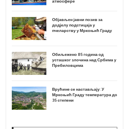
атмосфере
Објављен јавни позив за
додјелу подстицаја у
пчеларству у Мркоњић Граду
Обиљежено 85 година од
усташког злочина над Србима у
Пребиловцима
Врућине се настављају: У
Мркоњић Граду температура до
35 степени