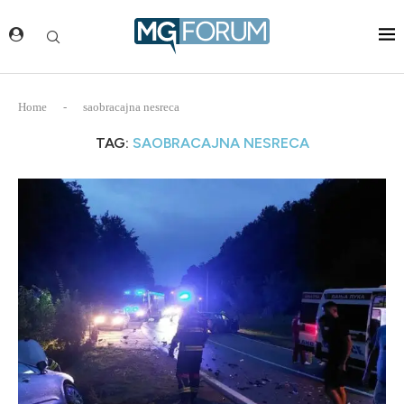
Home
-
saobracajna nesreca
TAG:
SAOBRACAJNA NESRECA