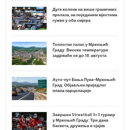
Дуге колоне на више граничних
прелаза, на појединим мјестима
гужве у оба смјера
Топлотни талас у Мркоњић
Граду: Високе температуре
задржаће се до 18. августа
Ауто-пут Бања Лука–Мркоњић
Град: Објављен приједлог
плана парцелације
Завршен Streetball 3×3 турнир
у Мркоњић Граду: Три дана
баскета, дружења и сјајне