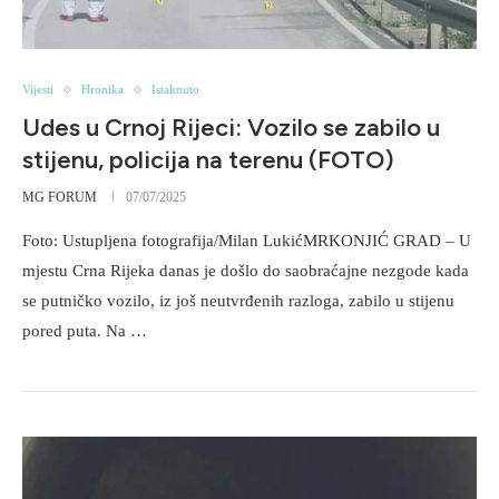
Vijesti
Hronika
Istaknuto
Udes u Crnoj Rijeci: Vozilo se zabilo u
stijenu, policija na terenu (FOTO)
MG FORUM
07/07/2025
Foto: Ustupljena fotografija/Milan LukićMRKONJIĆ GRAD – U
mjestu Crna Rijeka danas je došlo do saobraćajne nezgode kada
se putničko vozilo, iz još neutvrđenih razloga, zabilo u stijenu
pored puta. Na …