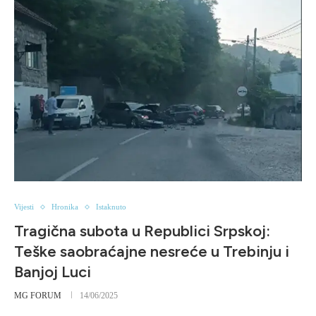
Vijesti
Hronika
Istaknuto
Tragična subota u Republici Srpskoj:
Teške saobraćajne nesreće u Trebinju i
Banjoj Luci
MG FORUM
14/06/2025