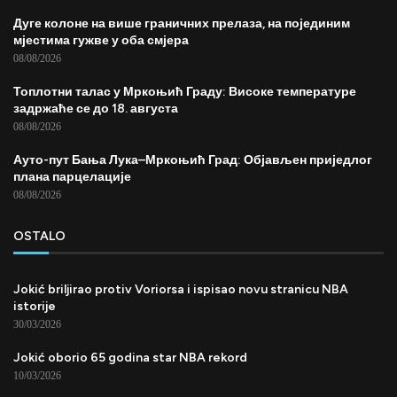
Дуге колоне на више граничних прелаза, на појединим
мјестима гужве у оба смјера
08/08/2026
Топлотни талас у Мркоњић Граду: Високе температуре
задржаће се до 18. августа
08/08/2026
Ауто-пут Бања Лука–Мркоњић Град: Објављен приједлог
плана парцелације
08/08/2026
OSTALO
Jokić briljirao protiv Voriorsa i ispisao novu stranicu NBA
istorije
30/03/2026
Jokić oborio 65 godina star NBA rekord
10/03/2026