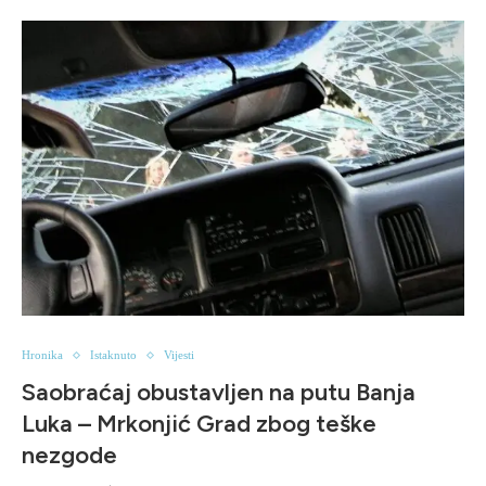
Hronika
Istaknuto
Vijesti
Saobraćaj obustavljen na putu Banja
Luka – Mrkonjić Grad zbog teške
nezgode