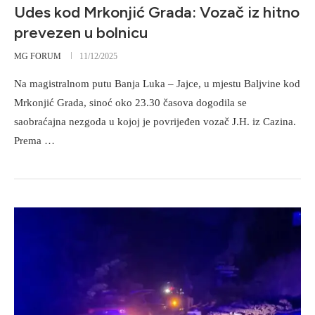
Udes kod Mrkonjić Grada: Vozač iz hitno
prevezen u bolnicu
MG FORUM
11/12/2025
Na magistralnom putu Banja Luka – Jajce, u mjestu Baljvine kod
Mrkonjić Grada, sinoć oko 23.30 časova dogodila se
saobraćajna nezgoda u kojoj je povrijeđen vozač J.H. iz Cazina.
Prema …