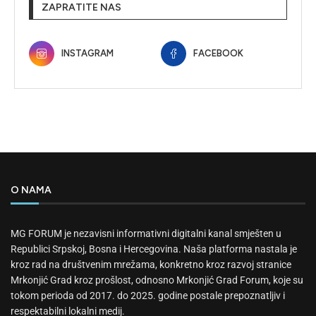
ZAPRATITE NAS
INSTAGRAM
FACEBOOK
O NAMA
MG FORUM je nezavisni informativni digitalni kanal smješten u
Republici Srpskoj, Bosna i Hercegovina. Naša platforma nastala je
kroz rad na društvenim mrežama, konkretno kroz razvoj stranice
Mrkonjić Grad kroz prošlost, odnosno Mrkonjić Grad Forum, koje su
tokom perioda od 2017. do 2025. godine postale prepoznatljiv i
respektabilni lokalni medij.