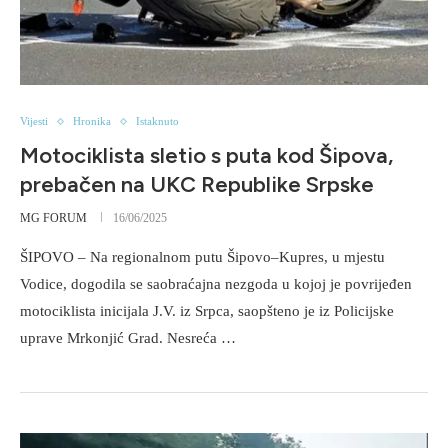
Vijesti
Hronika
Istaknuto
Motociklista sletio s puta kod Šipova,
prebačen na UKC Republike Srpske
MG FORUM
16/06/2025
ŠIPOVO – Na regionalnom putu Šipovo–Kupres, u mjestu
Vodice, dogodila se saobraćajna nezgoda u kojoj je povrijeđen
motociklista inicijala J.V. iz Srpca, saopšteno je iz Policijske
uprave Mrkonjić Grad. Nesreća …