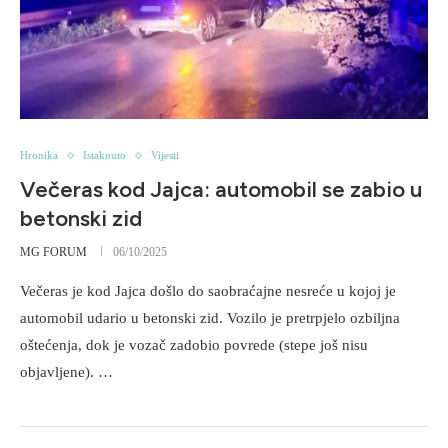
Hronika
Istaknuto
Vijesti
Večeras kod Jajca: automobil se zabio u
betonski zid
MG FORUM
06/10/2025
Večeras je kod Jajca došlo do saobraćajne nesreće u kojoj je
automobil udario u betonski zid. Vozilo je pretrpjelo ozbiljna
oštećenja, dok je vozač zadobio povrede (stepe još nisu
objavljene). …