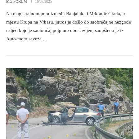
MG FORUM
16/07/2025
Na magistralnom putu između Banjaluke i Mrkonjić Grada, u
mjestu Krupa na Vrbasu, jutros je došlo do saobraćajne nezgode
usljed koje je saobraćaj potpuno obustavljen, saopšteno je iz
Auto-moto saveza …