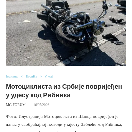
Istaknuto
Hronika
Vijesti
Мотоциклиста из Србије повријеђен
у удесу код Рибника
MG FORUM
16/07/2026
Фото: Илустрација Мотоциклиста из Шапца повријеђен је
данас у саобраћајној незгоди у мјесту Заблеће код Рибника,