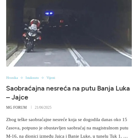
Hronika
Istaknuto
Vijesti
Saobraćajna nesreća na putu Banja Luka
– Jajce
MG FORUM
21/06/2025
Zbog teške saobraćajne nesreće koja se dogodila danas oko 15
časova, potpuno je obustavljen saobraćaj na magistralnom putu
M-16, na dionici između Jajca i Banje Luke, u tunelu Tuk 1. …