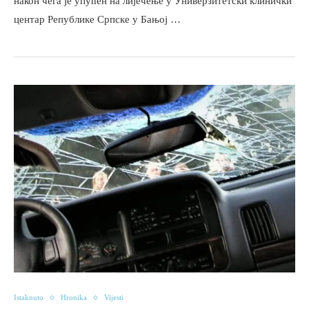
након чега је упућен на лијечење у Универзитетски клинички
центар Републике Српске у Бањој …
Istaknuto
Hronika
Vijesti