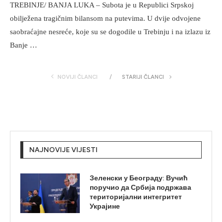
TREBINJE/ BANJA LUKA – Subota je u Republici Srpskoj
obilježena tragičnim bilansom na putevima. U dvije odvojene
saobraćajne nesreće, koje su se dogodile u Trebinju i na izlazu iz
Banje …
NOVIJI ČLANCI
STARIJI ČLANCI
NAJNOVIJE VIJESTI
Зеленски у Београду: Вучић
поручио да Србија подржава
територијални интегритет
Украјине