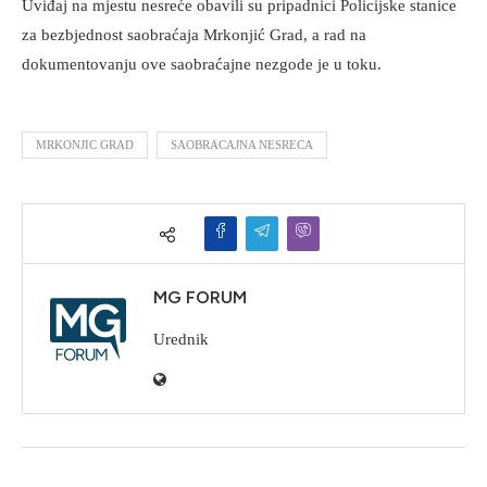
Uviđaj na mjestu nesreće obavili su pripadnici Policijske stanice
za bezbjednost saobraćaja Mrkonjić Grad, a rad na
dokumentovanju ove saobraćajne nezgode je u toku.
MRKONJIC GRAD
SAOBRACAJNA NESRECA
MG FORUM
Urednik