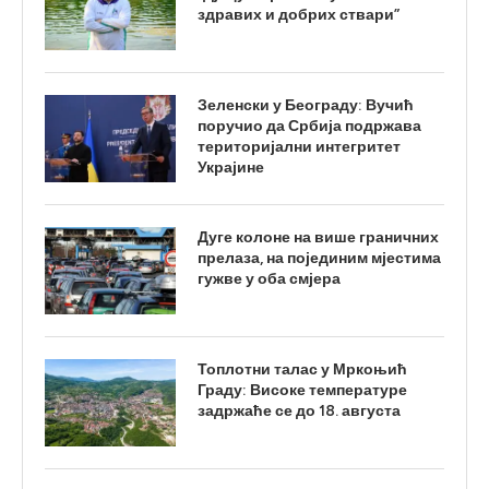
здравих и добрих ствари”
Зеленски у Београду: Вучић
поручио да Србија подржава
територијални интегритет
Украјине
Дуге колоне на више граничних
прелаза, на појединим мјестима
гужве у оба смјера
Топлотни талас у Мркоњић
Граду: Високе температуре
задржаће се до 18. августа