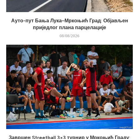
Ауто-пут Бања Лука–Мркоњић Град: Објављен
приједлог плана парцелације
08/08/2026
Завршен Streetball 3×3 турнир у Мркоњић Граду: