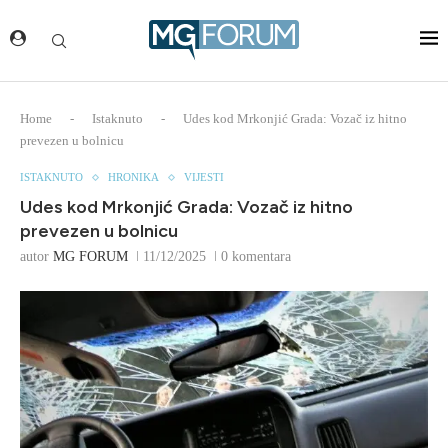
Home
-
Istaknuto
-
Udes kod Mrkonjić Grada: Vozač iz hitno
prevezen u bolnicu
ISTAKNUTO
HRONIKA
VIJESTI
Udes kod Mrkonjić Grada: Vozač iz hitno
prevezen u bolnicu
autor
MG FORUM
11/12/2025
0 komentara