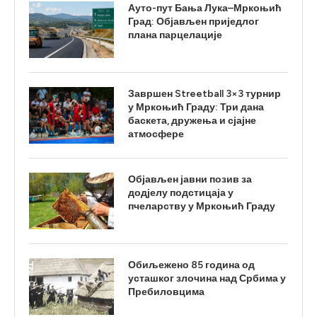
Ауто-пут Бања Лука–Мркоњић
Град: Објављен приједлог
плана парцелације
Завршен Streetball 3×3 турнир
у Мркоњић Граду: Три дана
баскета, дружења и сјајне
атмосфере
Објављен јавни позив за
додјелу подстицаја у
пчеларству у Мркоњић Граду
Обиљежено 85 година од
усташког злочина над Србима у
Пребиловцима