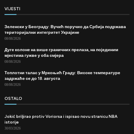
VIJESTI
Зеленски у Београду: Вучић поручио да Србија подржава
територијални интегритет Украјине
08/08/2026
Дуге колоне на више граничних прелаза, на појединим
мјестима гужве у оба смјера
08/08/2026
Топлотни талас у Мркоњић Граду: Високе температуре
задржаће се до 18. августа
08/08/2026
OSTALO
Jokić briljirao protiv Voriorsa i ispisao novu stranicu NBA
istorije
30/03/2026