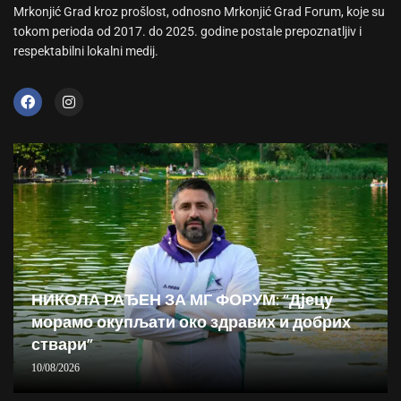
Mrkonjić Grad kroz prošlost, odnosno Mrkonjić Grad Forum, koje su
tokom perioda od 2017. do 2025. godine postale prepoznatljiv i
respektabilni lokalni medij.
НИКОЛА РАЂЕН ЗА МГ ФОРУМ: “Дјецу
морамо окупљати око здравих и добрих
ствари”
10/08/2026