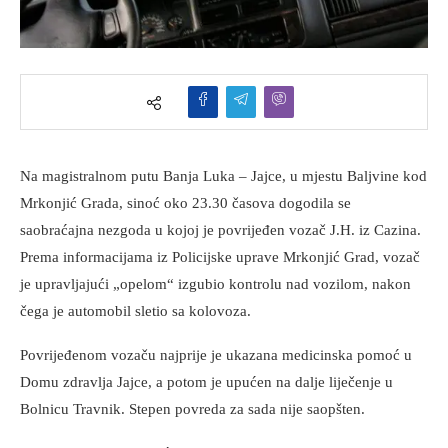
Na magistralnom putu Banja Luka – Jajce, u mjestu Baljvine kod
Mrkonjić Grada, sinoć oko 23.30 časova dogodila se
saobraćajna nezgoda u kojoj je povrijeđen vozač J.H. iz Cazina.
Prema informacijama iz Policijske uprave Mrkonjić Grad, vozač
je upravljajući „opelom“ izgubio kontrolu nad vozilom, nakon
čega je automobil sletio sa kolovoza.
Povrijeđenom vozaču najprije je ukazana medicinska pomoć u
Domu zdravlja Jajce, a potom je upućen na dalje liječenje u
Bolnicu Travnik. Stepen povreda za sada nije saopšten.