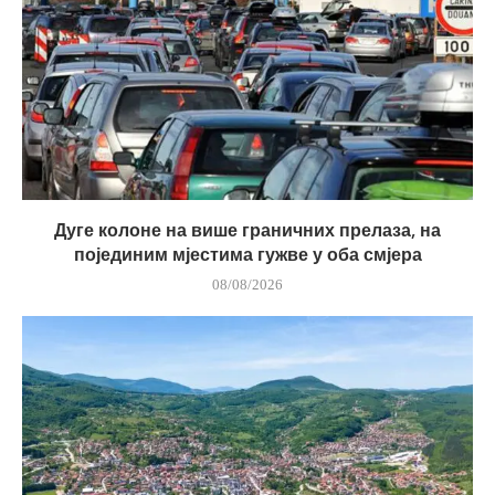
Дуге колоне на више граничних прелаза, на
појединим мјестима гужве у оба смјера
08/08/2026