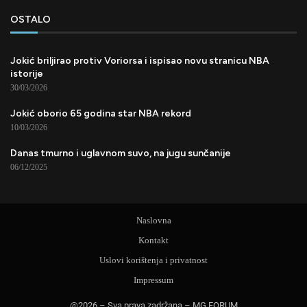
OSTALO
Jokić briljirao protiv Voriorsa i ispisao novu stranicu NBA
istorije
30/03/2026
Jokić oborio 65 godina star NBA rekord
10/03/2026
Danas tmurno i uglavnom suvo, na jugu sunčanije
06/12/2025
Naslovna
Kontakt
Uslovi korištenja i privatnost
Impressum
@2026 – Sva prava zadržana – MG FORUM