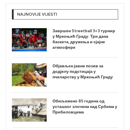
NAJNOVIJE VIJESTI
Завршен Streetball 3×3 турнир
у Мркоњић Граду: Три дана
баскета, дружења и сјајне
атмосфере
Објављен јавни позив за
додјелу подстицаја у
пчеларству у Мркоњић Граду
Обиљежено 85 година од
усташког злочина над Србима у
Пребиловцима