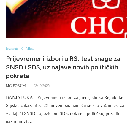
Istaknuto
Vijesti
Prijevremeni izbori u RS: test snage za
SNSD i SDS, uz najave novih političkih
pokreta
MG FORUM
03/10/2025
BANJALUKA – Prijevremeni izbori za predsjednika Republike
Srpske, zakazani za 23. novembar, nameću se kao važan test za
vladajući SNSD i opozicioni SDS, dok se u političkoj pozadini
naziru novi …