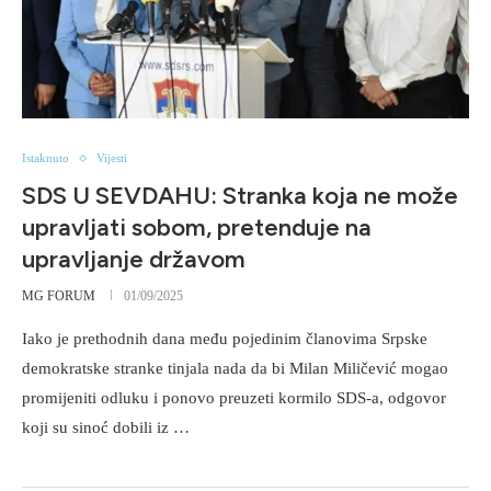
Istaknuto
Vijesti
SDS U SEVDAHU: Stranka koja ne može
upravljati sobom, pretenduje na
upravljanje državom
MG FORUM
01/09/2025
Iako je prethodnih dana među pojedinim članovima Srpske
demokratske stranke tinjala nada da bi Milan Miličević mogao
promijeniti odluku i ponovo preuzeti kormilo SDS-a, odgovor
koji su sinoć dobili iz …