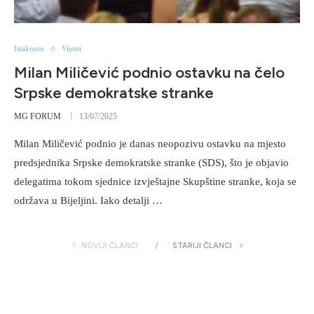
Istaknuto
Vijesti
Milan Miličević podnio ostavku na čelo
Srpske demokratske stranke
MG FORUM
13/07/2025
Milan Miličević podnio je danas neopozivu ostavku na mjesto
predsjednika Srpske demokratske stranke (SDS), što je objavio
delegatima tokom sjednice izvještajne Skupštine stranke, koja se
održava u Bijeljini. Iako detalji …
NOVIJI ČLANCI
STARIJI ČLANCI