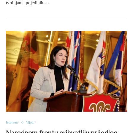
tvrdnjama pojedinih …
Istaknuto
Vijesti
Narodnom frontu prihvatljiv prijedlog