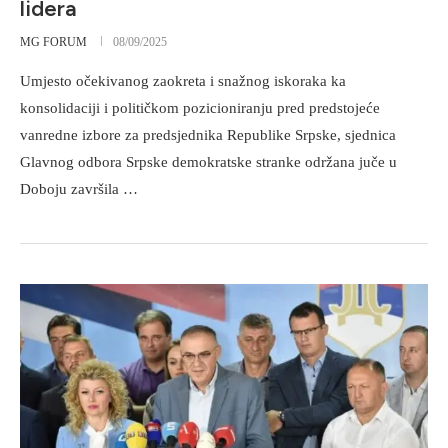
lidera
MG FORUM
08/09/2025
Umjesto očekivanog zaokreta i snažnog iskoraka ka
konsolidaciji i političkom pozicioniranju pred predstojeće
vanredne izbore za predsjednika Republike Srpske, sjednica
Glavnog odbora Srpske demokratske stranke održana juče u
Doboju završila …