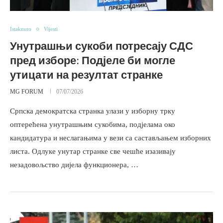
Istaknuto
Vijesti
Унутрашњи сукоби потресају СДС
пред изборе: Подјеле би могле
утицати на резултат странке
MG FORUM
07/07/2026
Српска демократска странка улази у изборну трку
оптерећена унутрашњим сукобима, подјелама око
кандидатура и неслагањима у вези са састављањем изборних
листа. Одлуке унутар странке све чешће изазивају
незадовољство дијела функционера, …