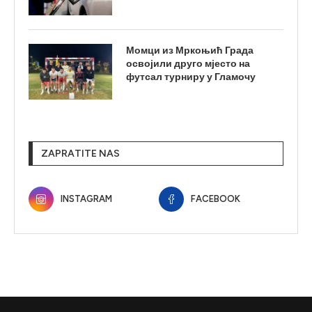
Момци из Мркоњић Града
освојили друго мјесто на
футсал турниру у Гламочу
ZAPRATITE NAS
INSTAGRAM
FACEBOOK