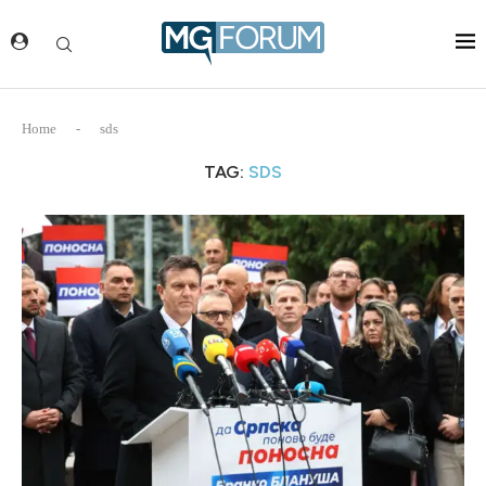
Home
-
sds
TAG:
SDS