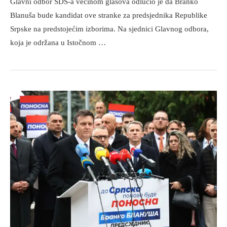
Glavni odbor SDS-a većinom glasova odlučio je da Branko
Blanuša bude kandidat ove stranke za predsjednika Republike
Srpske na predstojećim izborima. Na sjednici Glavnog odbora,
koja je održana u Istočnom …