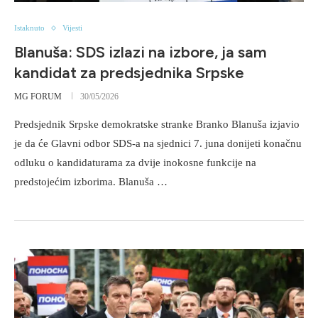
Istaknuto
Vijesti
Blanuša: SDS izlazi na izbore, ja sam
kandidat za predsjednika Srpske
MG FORUM
30/05/2026
Predsjednik Srpske demokratske stranke Branko Blanuša izjavio
je da će Glavni odbor SDS-a na sjednici 7. juna donijeti konačnu
odluku o kandidaturama za dvije inokosne funkcije na
predstojećim izborima. Blanuša …