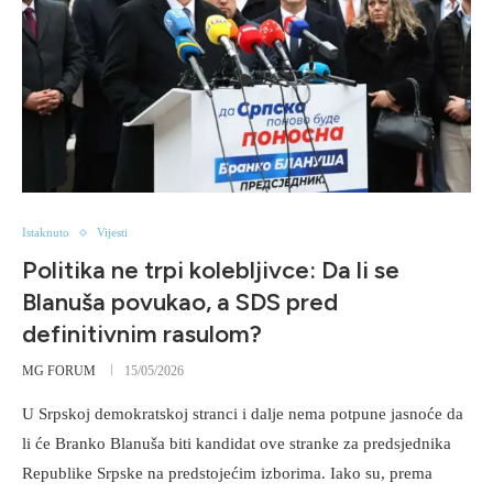
Istaknuto
Vijesti
Politika ne trpi kolebljivce: Da li se
Blanuša povukao, a SDS pred
definitivnim rasulom?
MG FORUM
15/05/2026
U Srpskoj demokratskoj stranci i dalje nema potpune jasnoće da
li će Branko Blanuša biti kandidat ove stranke za predsjednika
Republike Srpske na predstojećim izborima. Iako su, prema