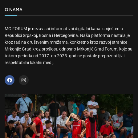
O NAMA
MG FORUM je nezavisni informativni digitalni kanal smješten u
Republici Srpskoj, Bosna i Hercegovina. Naša platforma nastala je
kroz rad na društvenim mrežama, konkretno kroz razvoj stranice
Mrkonjić Grad kroz prošlost, odnosno Mrkonjić Grad Forum, koje su
tokom perioda od 2017. do 2025. godine postale prepoznatljiv i
respektabilni lokalni medij.