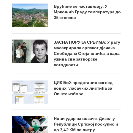
Врућине се настављају: У
Мркоњић Граду температура до
35 степени
ЈАСНА ПОРУКА СРБИМА: У рату
масакрирала српског дјечака
Слободана Стојановића, а сада
ужива све затворске
погодности
ЦИК БиХ представио изглед
нових гласачких листића за
Опште изборе
Нови удар на возаче: Дизел у
Републици Српској поскупио и
до 3,42 КМ по литру