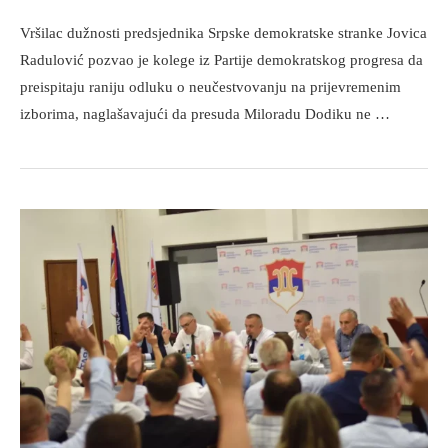
Vršilac dužnosti predsjednika Srpske demokratske stranke Jovica
Radulović pozvao je kolege iz Partije demokratskog progresa da
preispitaju raniju odluku o neučestvovanju na prijevremenim
izborima, naglašavajući da presuda Miloradu Dodiku ne …