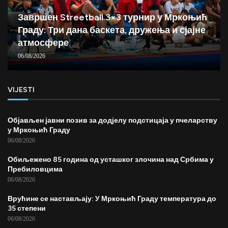
Завршен Streetball 3×3 турнир у Мркоњић
Граду: Три дана баскета, дружења и сјајне
атмосфере
06/08/2026
VIJESTI
Објављен јавни позив за додјелу подстицаја у пчеларству
у Мркоњић Граду
06/08/2026
Обиљежено 85 година од усташког злочина над Србима у
Пребиловцима
06/08/2026
Врућине се настављају: У Мркоњић Граду температура до
35 степени
06/08/2026