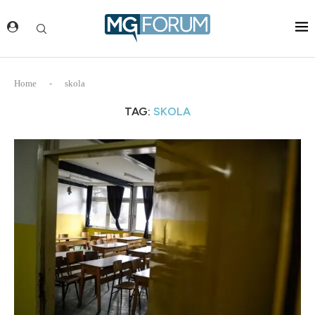
Home
-
skola
TAG:
SKOLA