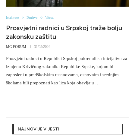
Istaknuto
Društvo
Vijesti
Prosvjetni radnici u Srpskoj traže bolju
zakonsku zaštitu
MG FORUM
31/05/2026
Prosvjetni radnici u Republici Srpskoj pokrenuli su inicijativu za
izmjenu Krivičnog zakonika Republike Srpske, kojom bi
zaposleni u predškolskim ustanovama, osnovnim i srednjim
školama bili prepoznati kao lica koja obavljaju …
NAJNOVIJE VIJESTI