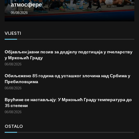
атмосфере
06/08/2026
VIJESTI
Објављен јавни позив за додјелу подстицаја у пчеларству
у Мркоњић Граду
06/08/2026
Обиљежено 85 година од усташког злочина над Србима у
Пребиловцима
06/08/2026
Врућине се настављају: У Мркоњић Граду температура до
35 степени
06/08/2026
OSTALO