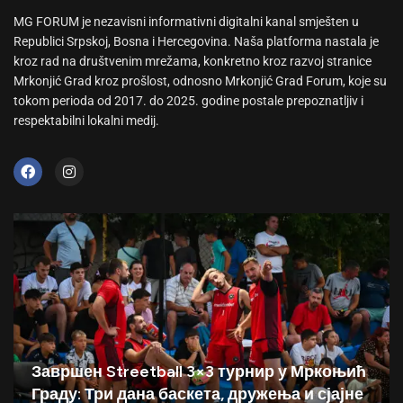
MG FORUM je nezavisni informativni digitalni kanal smješten u
Republici Srpskoj, Bosna i Hercegovina. Naša platforma nastala je
kroz rad na društvenim mrežama, konkretno kroz razvoj stranice
Mrkonjić Grad kroz prošlost, odnosno Mrkonjić Grad Forum, koje su
tokom perioda od 2017. do 2025. godine postale prepoznatljiv i
respektabilni lokalni medij.
Завршен Streetball 3×3 турнир у Мркоњић
Граду: Три дана баскета, дружења и сјајне