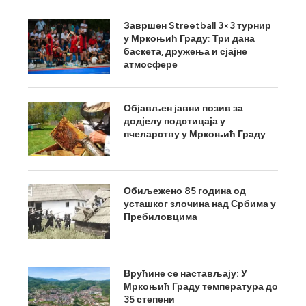
Завршен Streetball 3×3 турнир
у Мркоњић Граду: Три дана
баскета, дружења и сјајне
атмосфере
Објављен јавни позив за
додјелу подстицаја у
пчеларству у Мркоњић Граду
Обиљежено 85 година од
усташког злочина над Србима у
Пребиловцима
Врућине се настављају: У
Мркоњић Граду температура до
35 степени