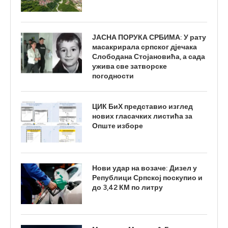
ЈАСНА ПОРУКА СРБИМА: У рату
масакрирала српског дјечака
Слободана Стојановића, а сада
ужива све затворске
погодности
ЦИК БиХ представио изглед
нових гласачких листића за
Опште изборе
Нови удар на возаче: Дизел у
Републици Српској поскупио и
до 3,42 КМ по литру