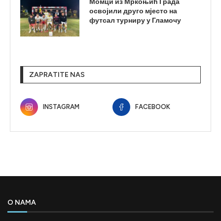
Момци из Мркоњић Града
освојили друго мјесто на
футсал турниру у Гламочу
ZAPRATITE NAS
INSTAGRAM
FACEBOOK
O NAMA