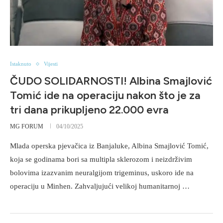
Istaknuto
Vijesti
ČUDO SOLIDARNOSTI! Albina Smajlović
Tomić ide na operaciju nakon što je za
tri dana prikupljeno 22.000 evra
MG FORUM
04/10/2025
Mlada operska pjevačica iz Banjaluke, Albina Smajlović Tomić,
koja se godinama bori sa multipla sklerozom i neizdrživim
bolovima izazvanim neuralgijom trigeminus, uskoro ide na
operaciju u Minhen. Zahvaljujući velikoj humanitarnoj …