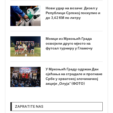
Нови удар на возаче: Дизел у
Републици Српској поскупио и
до 3,42 КМ по литру
Момци из Мркоњић Града
освојили друго мјесто на
футсал турниру у Гламочу
У Мркоњић Граду одржан Дан
сјећања на страдале и прогнане
Србе у хрватској злочиначкој
акцији „Олуја“ (ФОТО)
ZAPRATITE NAS