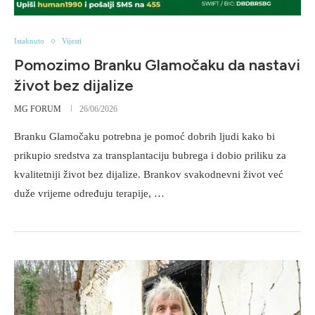
Istaknuto
Vijesti
Pomozimo Branku Glamočaku da nastavi
život bez dijalize
MG FORUM
26/06/2026
Branku Glamočaku potrebna je pomoć dobrih ljudi kako bi
prikupio sredstva za transplantaciju bubrega i dobio priliku za
kvalitetniji život bez dijalize. Brankov svakodnevni život već
duže vrijeme određuju terapije, …