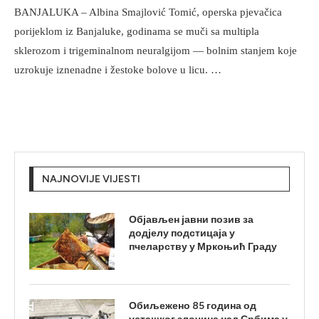
BANJALUKA – Albina Smajlović Tomić, operska pjevačica
porijeklom iz Banjaluke, godinama se muči sa multipla
sklerozom i trigeminalnom neuralgijom — bolnim stanjem koje
uzrokuje iznenadne i žestoke bolove u licu. …
NAJNOVIJE VIJESTI
Објављен јавни позив за
додјелу подстицаја у
пчеларству у Мркоњић Граду
Обиљежено 85 година од