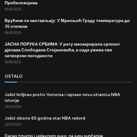
Пребиловцима
06/08/2026
Врућине се настављају: У Мркоњић Граду температура до
35 степени
06/08/2026
ЈАСНА ПОРУКА СРБИМА: У рату масакрирала српског
дјечака Слободана Стојановића, а сада ужива све
затворске погодности
06/08/2026
OSTALO
Jokić briljirao protiv Voriorsa i ispisao novu stranicu NBA
istorije
30/03/2026
Jokić oborio 65 godina star NBA rekord
10/03/2026
Danas tmurno i uglavnom suvo, na jugu sunčanije