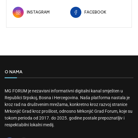
INSTAGRAM
FACEBOOK
O NAMA
MG FORUM je nezavisni informativni digitalni kanal smješten u
Republici Srpskoj, Bosna i Hercegovina. Naša platforma nastala je
kroz rad na društvenim mrežama, konkretno kroz razvoj stranice
Mrkonjić Grad kroz prošlost, odnosno Mrkonjić Grad Forum, koje su
tokom perioda od 2017. do 2025. godine postale prepoznatljiv i
respektabilni lokalni medij.