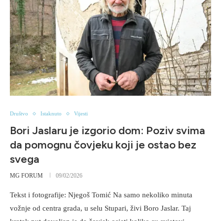
Društvo
Istaknuto
Vijesti
Bori Jaslaru je izgorio dom: Poziv svima
da pomognu čovjeku koji je ostao bez
svega
MG FORUM
09/02/2026
Tekst i fotografije: Njegoš Tomić Na samo nekoliko minuta
vožnje od centra grada, u selu Stupari, živi Boro Jaslar. Taj