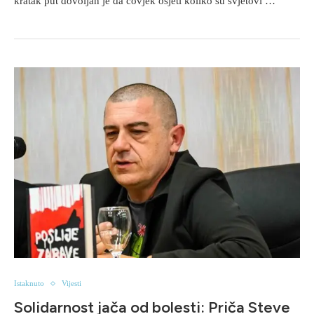
kratak put dovoljan je da čovjek osjeti koliko su svjetovi …
Istaknuto
Vijesti
Solidarnost jača od bolesti: Priča Steve