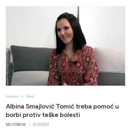
Istaknuto
Vijesti
Albina Smajlović Tomić treba pomoć u
borbi protiv teške bolesti
MG FORUM
02/10/2025