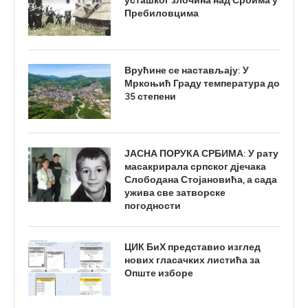
усташког злочина над Србима у
Пребиловцима
Врућине се настављају: У
Мркоњић Граду температура до
35 степени
ЈАСНА ПОРУКА СРБИМА: У рату
масакрирала српског дјечака
Слободана Стојановића, а сада
ужива све затворске
погодности
ЦИК БиХ представио изглед
нових гласачких листића за
Опште изборе