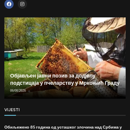
Објављен јавни позив за додјелу
подстицаја у пчеларству у Мркоњић Граду
06/08/2026
VIJESTI
Обиљежено 85 година од усташког злочина над Србима у