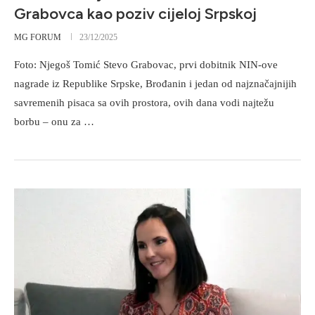
Grabovca kao poziv cijeloj Srpskoj
MG FORUM
23/12/2025
Foto: Njegoš Tomić Stevo Grabovac, prvi dobitnik NIN-ove
nagrade iz Republike Srpske, Brođanin i jedan od najznačajnijih
savremenih pisaca sa ovih prostora, ovih dana vodi najtežu
borbu – onu za …