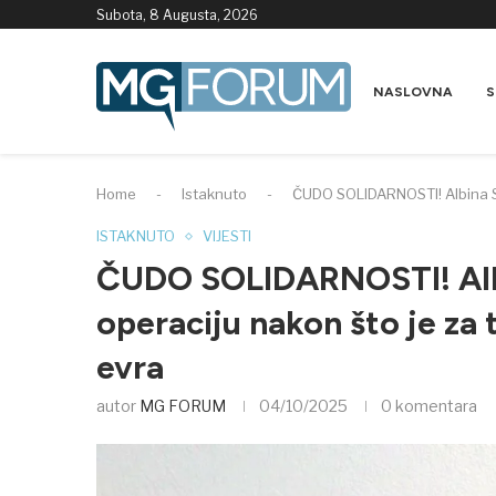
Subota, 8 Augusta, 2026
NASLOVNA
S
Home
-
Istaknuto
-
ČUDO SOLIDARNOSTI! Albina Sma
ISTAKNUTO
VIJESTI
ČUDO SOLIDARNOSTI! Albi
operaciju nakon što je za 
evra
autor
MG FORUM
04/10/2025
0 komentara