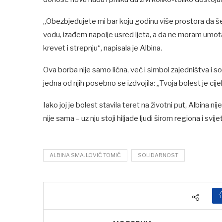
„Obezbjeđujete mi bar koju godinu više prostora da 
vodu, izađem napolje usred ljeta, a da ne moram umota
krevet i strepnju“, napisala je Albina.
Ova borba nije samo lična, već i simbol zajedništva i so
jedna od njih posebno se izdvojila: „Tvoja bolest je cije
Iako joj je bolest stavila teret na životni put, Albina ni
nije sama – uz nju stoji hiljade ljudi širom regiona i svije
ALBINA SMAJLOVIĆ TOMIĆ
SOLIDARNOST