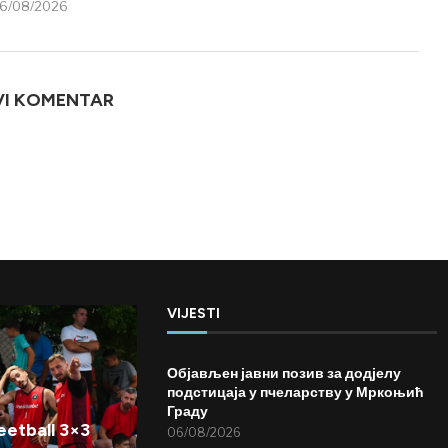
6/08/2026
VI KOMENTAR
VIJESTI
Објављен јавни позив за додјелу
подстицаја у пчеларству у Мркоњић
Граду
etball 3×3
06/08/2026