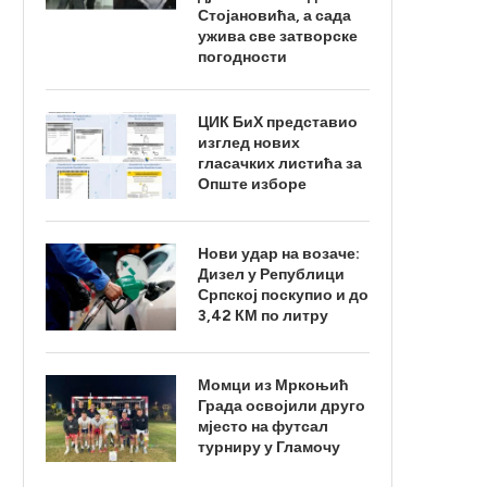
Стојановића, а сада
ужива све затворске
погодности
ЦИК БиХ представио
изглед нових
гласачких листића за
Опште изборе
Нови удар на возаче:
Дизел у Републици
Српској поскупио и до
3,42 КМ по литру
Момци из Мркоњић
Града освојили друго
мјесто на футсал
турниру у Гламочу