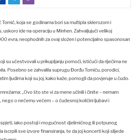
ć Tomić, koja se godinama bori sa multipla sklerozom i
 uskoro ide na operaciju u Minhen. Zahvaljujući velikoj
2.000 evra, neophodnih za ovaj složen i potencijalno spasonosan
i su učestvovali u prikupljanju pomoći, ističući da riječima ne
dobila. Posebno se zahvalila suprugu Đorđu Tomiću, porodici,
atim ljudima koji su joj, kako kaže, pomogli da povjeruje u čudo.
mrežama: „Ovo što ste vi za mene učinili i činite – nemam
i, nego o nečemu većem – o čudesnoj količini ljubavi i
 uspjeti, iako postoji i mogućnost djelimičnog ili potpunog
scrpili sve izvore finansiranja, te da joj koncerti koji slijede
anstveno.