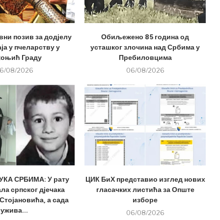
вни позив за додјелу
Обиљежено 85 година од
ја у пчеларству у
усташког злочина над Србима у
оњић Граду
Пребиловцима
6/08/2026
06/08/2026
КА СРБИМА: У рату
ЦИК БиХ представио изглед нових
ла српског дјечака
гласачких листића за Опште
Стојановића, а сада
изборе
ужива...
06/08/2026