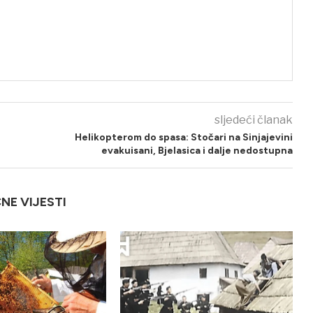
sljedeći članak
Helikopterom do spasa: Stočari na Sinjajevini
evakuisani, Bjelasica i dalje nedostupna
ČNE VIJESTI