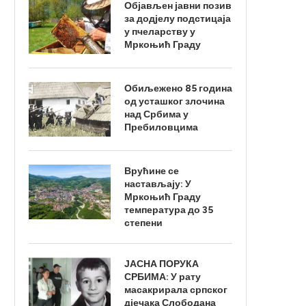
Објављен јавни позив
за додјелу подстицаја
у пчеларству у
Мркоњић Граду
Обиљежено 85 година
од усташког злочина
над Србима у
Пребиловцима
Врућине се
настављају: У
Мркоњић Граду
температура до 35
степени
ЈАСНА ПОРУКА
СРБИМА: У рату
масакрирала српског
дјечака Слободана