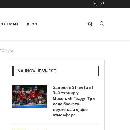
TURIZAM
BLOG
000 evra
NAJNOVIJE VIJESTI
Завршен Streetball
3×3 турнир у
Мркоњић Граду: Три
дана баскета,
дружења и сјајне
атмосфере