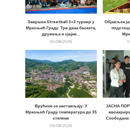
Завршен Streetball 3×3 турнир у
Објављен ја
Мркоњић Граду: Три дана баскета,
подстица
дружења и сјајне...
Мрк
06/08/2026
0
Врућине се настављају: У
ЈАСНА ПОРУ
Мркоњић Граду температура до 35
масакрира
степени
Слободана 
06/08/2026