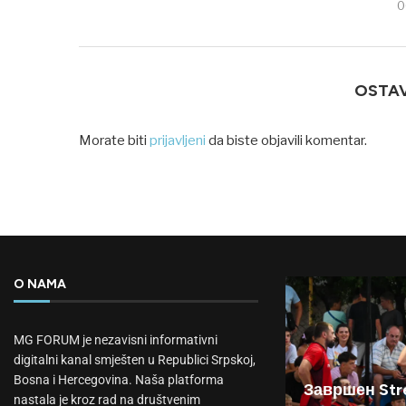
0
OSTA
Morate biti
prijavljeni
da biste objavili komentar.
O NAMA
MG FORUM je nezavisni informativni
digitalni kanal smješten u Republici Srpskoj,
Bosna i Hercegovina. Naša platforma
Завршен Stre
nastala je kroz rad na društvenim