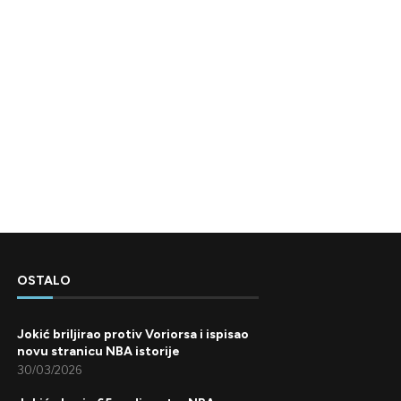
OSTALO
Jokić briljirao protiv Voriorsa i ispisao
novu stranicu NBA istorije
30/03/2026