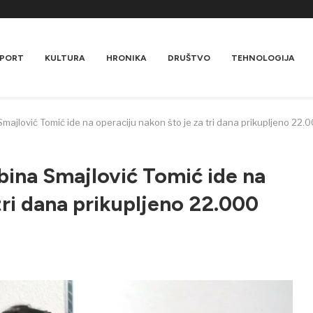
PORT
KULTURA
HRONIKA
DRUŠTVO
TEHNOLOGIJA
jlović Tomić ide na operaciju nakon što je za tri dana prikupljeno 22.
na Smajlović Tomić ide na
tri dana prikupljeno 22.000