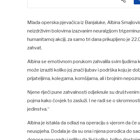
Mlada operska pjevačica iz Banjaluke, Albina Smajlovi
neizdrživim bolovima izazvanim neuralgijom trigeminus,
humanitarnoj akciji, za samo tri dana prikupljeno je 2
zahvat.
Albina se emotivnom porukom zahvalila svim ljudima koj
može izraziti koliko joj znači ljubav i podrška koju je 
prijateljima, kolegama, komšijama, ali i brojnim nepozn
Njene riječi pune zahvalnosti odjeknule su društvenim 
pojma kako čovjek to zasluži. I ne radi se o skromnost
jedinstva.“
Albina je istakla da odlazi na operaciju s vjerom da će
neuspjeha. Dodala je da su ona i njena porodica do sada i
donose novu nadu i priliku da živi koliko-toliko dostoj