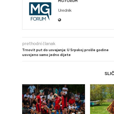
MG FORUM
Urednik
prethodni članak
Trnovit put do usvajanja: U Srpskoj prošle godine
usvojeno samo jedno dijete
SLI