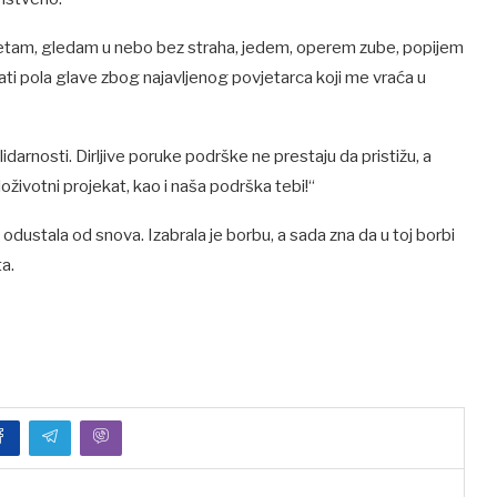
šetam, gledam u nebo bez straha, jedem, operem zube, popijem
ti pola glave zbog najavljenog povjetarca koji me vraća u
lidarnosti. Dirljive poruke podrške ne prestaju da pristižu, a
loživotni projekat, kao i naša podrška tebi!“
je odustala od snova. Izabrala je borbu, a sada zna da u toj borbi
ta.