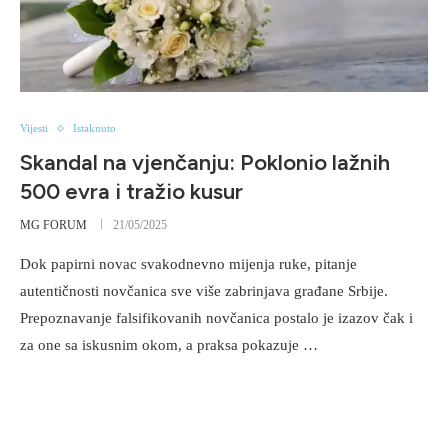
Vijesti
Istaknuto
Skandal na vjenčanju: Poklonio lažnih
500 evra i tražio kusur
MG FORUM
21/05/2025
Dok papirni novac svakodnevno mijenja ruke, pitanje
autentičnosti novčanica sve više zabrinjava građane Srbije.
Prepoznavanje falsifikovanih novčanica postalo je izazov čak i
za one sa iskusnim okom, a praksa pokazuje …