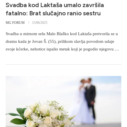
Svadba kod Laktaša umalo završila
fatalno: Brat slučajno ranio sestru
MG FORUM
15/06/2025
Svadba u mirnom selu Malo Blaško kod Laktaša pretvorila se u
dramu kada je Jovan Š. (55), prilikom slavlja povodom udaje
svoje kćerke, nehotice ispalio metak koji je pogodio njegovu …