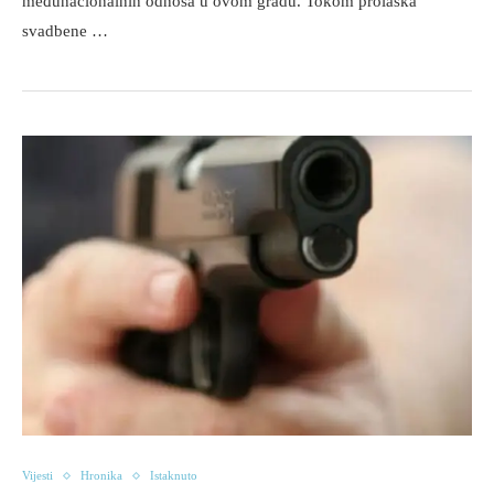
međunacionalnih odnosa u ovom gradu. Tokom prolaska
svadbene …
Vijesti
Hronika
Istaknuto