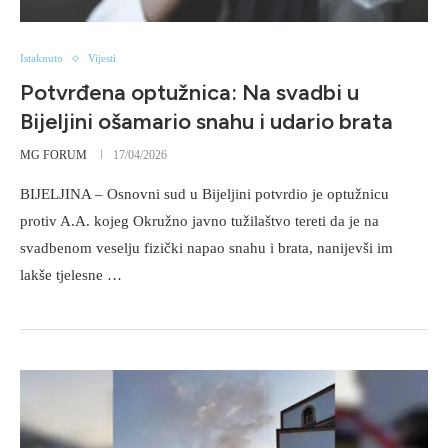
Istaknuto
Vijesti
Potvrđena optužnica: Na svadbi u
Bijeljini ošamario snahu i udario brata
MG FORUM
17/04/2026
BIJELJINA – Osnovni sud u Bijeljini potvrdio je optužnicu
protiv A.A. kojeg Okružno javno tužilaštvo tereti da je na
svadbenom veselju fizički napao snahu i brata, nanijevši im
lakše tjelesne …