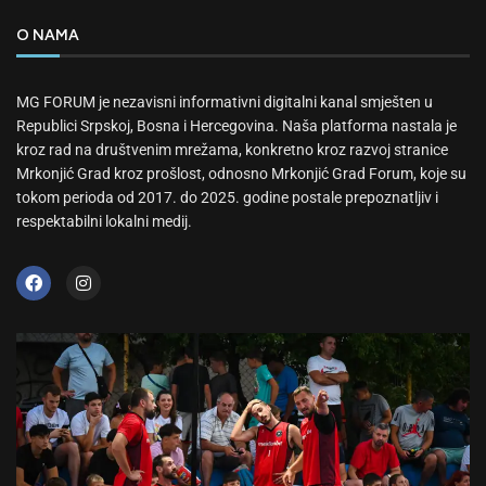
O NAMA
MG FORUM je nezavisni informativni digitalni kanal smješten u
Republici Srpskoj, Bosna i Hercegovina. Naša platforma nastala je
kroz rad na društvenim mrežama, konkretno kroz razvoj stranice
Mrkonjić Grad kroz prošlost, odnosno Mrkonjić Grad Forum, koje su
tokom perioda od 2017. do 2025. godine postale prepoznatljiv i
respektabilni lokalni medij.