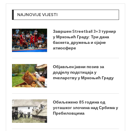
NAJNOVIJE VIJESTI
Завршен Streetball 3×3 турнир
у Мркоњић Граду: Три дана
баскета, дружења и сјајне
атмосфере
Објављен јавни позив за
додјелу подстицаја у
пчеларству у Мркоњић Граду
Обиљежено 85 година од
усташког злочина над Србима у
Пребиловцима