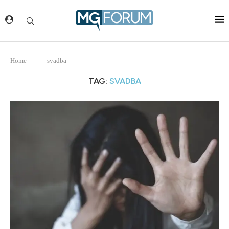
Home
-
svadba
TAG:
SVADBA