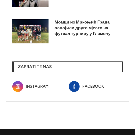
Момци из Мркоњић Града
освојили друго мјесто на
футсал турниру у Гламочу
ZAPRATITE NAS
INSTAGRAM
FACEBOOK