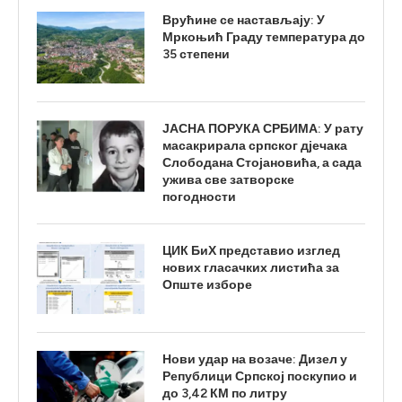
Врућине се настављају: У
Мркоњић Граду температура до
35 степени
ЈАСНА ПОРУКА СРБИМА: У рату
масакрирала српског дјечака
Слободана Стојановића, а сада
ужива све затворске
погодности
ЦИК БиХ представио изглед
нових гласачких листића за
Опште изборе
Нови удар на возаче: Дизел у
Републици Српској поскупио и
до 3,42 КМ по литру