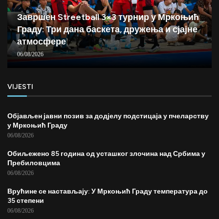
Завршен Streetball 3×3 турнир у Мркоњић
Граду: Три дана баскета, дружења и сјајне
атмосфере
06/08/2026
VIJESTI
Објављен јавни позив за додјелу подстицаја у пчеларству
у Мркоњић Граду
06/08/2026
Обиљежено 85 година од усташког злочина над Србима у
Пребиловцима
06/08/2026
Врућине се настављају: У Мркоњић Граду температура до
35 степени
06/08/2026