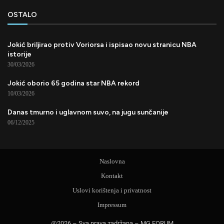
OSTALO
Jokić briljirao protiv Voriorsa i ispisao novu stranicu NBA
istorije
30/03/2026
Jokić oborio 65 godina star NBA rekord
10/03/2026
Danas tmurno i uglavnom suvo, na jugu sunčanije
06/12/2025
Naslovna
Kontakt
Uslovi korištenja i privatnost
Impressum
@2026 – Sva prava zadržana – MG FORUM