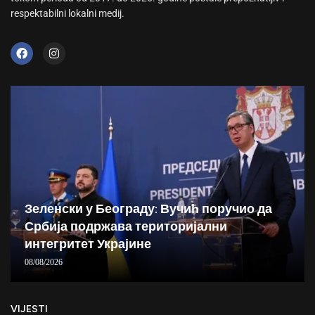
respektabilni lokalni medij.
Зеленски у Београду: Вучић поручио да
Србија подржава територијални
интегритет Украјине
08/08/2026
VIJESTI