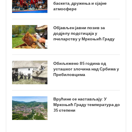
баскета, дружења и сјајне
атмосфере
Објављен јавни позив за
додјелу подстицаја у
пчеларству у Мркоњић Граду
Обиљежено 85 година од
усташког злочина над Србима у
Пребиловцима
Врућине се настављају: У
Мркоњић Граду температура до
35 степени