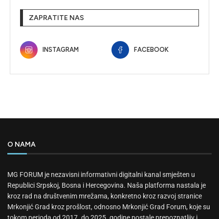
ZAPRATITE NAS
INSTAGRAM
FACEBOOK
O NAMA
MG FORUM je nezavisni informativni digitalni kanal smješten u
Republici Srpskoj, Bosna i Hercegovina. Naša platforma nastala je
kroz rad na društvenim mrežama, konkretno kroz razvoj stranice
Mrkonjić Grad kroz prošlost, odnosno Mrkonjić Grad Forum, koje su
tokom perioda od 2017. do 2025. godine postale prepoznatljiv i