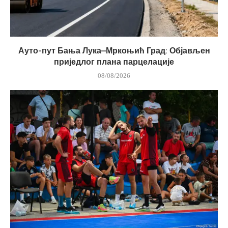
Ауто-пут Бања Лука–Мркоњић Град: Објављен
приједлог плана парцелације
08/08/2026