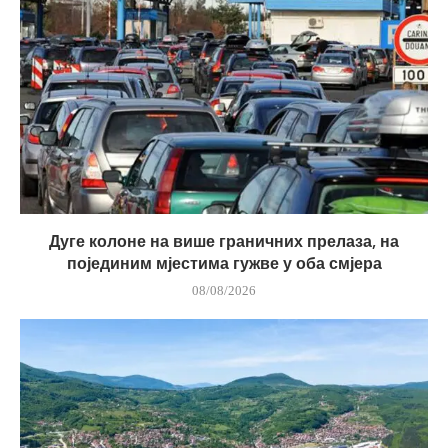
Дуге колоне на више граничних прелаза, на
појединим мјестима гужве у оба смјера
08/08/2026