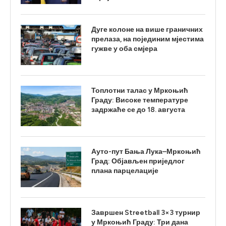
Дуге колоне на више граничних
прелаза, на појединим мјестима
гужве у оба смјера
Топлотни талас у Мркоњић
Граду: Високе температуре
задржаће се до 18. августа
Ауто-пут Бања Лука–Мркоњић
Град: Објављен приједлог
плана парцелације
Завршен Streetball 3×3 турнир
у Мркоњић Граду: Три дана