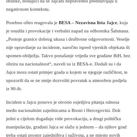
stranke, dodajući da se Jajčani nepravedno predstavljaju u
negativnom kontekstu.
Posebno oštro reagovala je
BESA – Nezavisna lista Jajce
, koja
je osudila i provokacije i verbalni napad na odbornika Šahmana.
„Postoje granice dobrog ukusa i društvene odgovornosti. Veselje
nije opravdanje za incidente, naročito ispred vjerskih objekata ili
spomen-obilježja. Takvo ponašanje vrijeđa sve građane BiH, bez
obzira na nacionalnost“, naveli su iz BESA-e. Dodali su i da
Jajce mora ostati primjer grada u kojem se njeguje različitost, te
upozorili da se ne smije dozvoliti povratak u atmosferu podjela
iz 90-ih.
Incident u Jajcu ponovo je otvorio osjetljiva pitanja odnosa
među nacionalnim zajednicama u Bosni i Hercegovini. Dok
jedni u cijelom događaju vide provokaciju, a drugi političku
manipulaciju, građani Jajca se slažu u jednom – da njihov grad
treba ostati prostor zajedništva i suživota, a ne mjesto novih