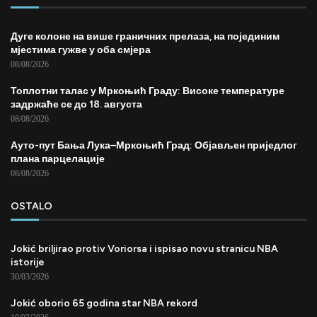
Дуге колоне на више граничних прелаза, на појединим
мјестима гужве у оба смјера
08/08/2026
Топлотни талас у Мркоњић Граду: Високе температуре
задржаће се до 18. августа
08/08/2026
Ауто-пут Бања Лука–Мркоњић Град: Објављен приједлог
плана парцелације
08/08/2026
OSTALO
Jokić briljirao protiv Voriorsa i ispisao novu stranicu NBA
istorije
30/03/2026
Jokić oborio 65 godina star NBA rekord