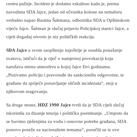
centru pažnje. Incident je dodatno eskalirao kada je, prema
navodima SDA Jajce, jedan od učesnika kolone na semaforu
verbalno napao Rasima Šahmana, odbornika SDA u Opštinskom
vijeću Jajce. Šahman je slučaj prijavio Policijskoj stanici Jajce, a
cijeli događaj otvorio je niz političkih reakcija.
SDA Jajce
u svom saopštenju najoštrije je osudila ponašanje
svatova, ističući da je riječ o namjernoj provokaciji koja
narušava mirnu atmosferu u kojoj Jajce živi godinama.
„Pozivamo policiju i pravosuđe da sankcionišu odgovorne, te
građane da spriječe ponavljanje sličnih incidenata“, stoji u
njihovom reagovanju.
Sa druge strane,
HDZ 1990 Jajce
tvrdi da je SDA cijeli slučaj
iskoristila za dizanje tenzija i političko poentiranje. „Umjesto da
se bavimo rješenjima za vodu i osnovne potrebe građana, SDA
ponovo poseže za nacionalnim temama“, poručili su iz ove