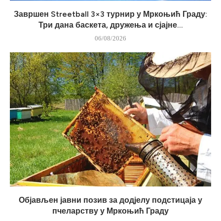
Завршен Streetball 3×3 турнир у Мркоњић Граду:
Три дана баскета, дружења и сјајне...
06/08/2026
Објављен јавни позив за додјелу подстицаја у
пчеларству у Мркоњић Граду