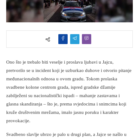
Ono što je trebalo biti veselje i proslava ljubavi u Jajcu,
pretvorilo se u incident koji je uzburkao duhove i otvorio pitanje
međunacionalnih odnosa u ovom gradu. Tokom prolaska
svadbene kolone centrom grada, ispred gradske džamije
zabilježeni su nacionalistički ispadi – mahanje zastavama i
glasna skandiranja – što je, prema svjedocima i snimcima koji
kruže društvenim mrežama, imalo jasnu poruku i karakter
provokacije.
Svadbeno slavlje ubrzo je palo u drugi plan, a Jajce se našlo u