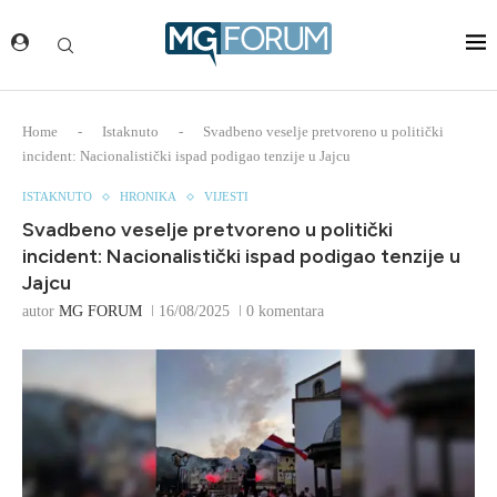
Home
-
Istaknuto
-
Svadbeno veselje pretvoreno u politički
incident: Nacionalistički ispad podigao tenzije u Jajcu
ISTAKNUTO
HRONIKA
VIJESTI
Svadbeno veselje pretvoreno u politički
incident: Nacionalistički ispad podigao tenzije u
Jajcu
autor
MG FORUM
16/08/2025
0 komentara